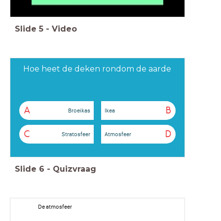
Slide
5
-
Video
Hoe heet de deken rondom de aarde
A
B
Broeikas
Ikea
C
D
Stratosfeer
Atmosfeer
Slide
6
-
Quizvraag
De atmosfeer