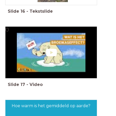
Slide
16
-
Tekstslide
0
Slide
17
-
Video
Hoe warm is het gemiddeld op aarde?