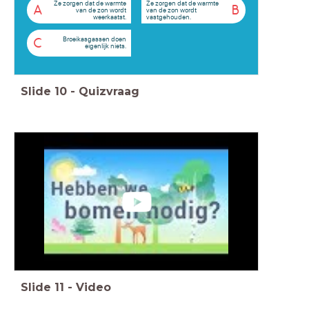
Ze zorgen dat de warmte
Ze zorgen dat de warmte
A
B
van de zon wordt
van de zon wordt
weerkaatst.
vastgehouden.
Broeikasgassen doen
C
eigenlijk niets.
Slide
10
-
Quizvraag
Slide
11
-
Video