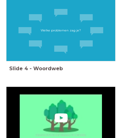
Welke problemen zag je?
Slide
4
-
Woordweb