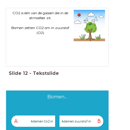
CO2 is één van de gassen die in de
atmosfeer zit.
Bomen zetten CO2 om in zuurstof
(O2)
Slide
12
-
Tekstslide
Bomen...
A
B
Ademen Co2 in
Ademen zuurstof in