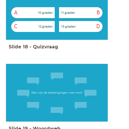
A
B
10 graden
11 graden
C
D
12 graden
13 graden
Slide
18
-
Quizvraag
Wat zijn de bedreigingen voor ons?
Slide
19
-
Woordweb