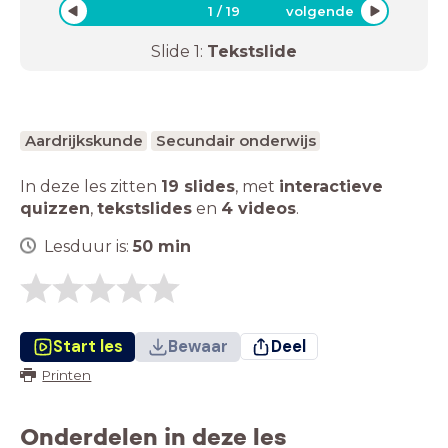
1
/
19
volgende
Slide
1
:
Tekstslide
Aardrijkskunde
Secundair onderwijs
In deze les zitten
19 slides
,
met
interactieve
quizzen
,
tekstslides
en
4 videos
.
Lesduur is:
50
min
Start les
Bewaar
Deel
Printen
Onderdelen in deze les