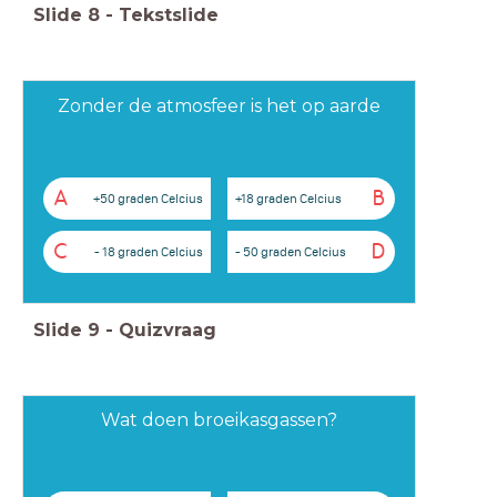
Slide
8
-
Tekstslide
Zonder de atmosfeer is het op aarde
A
B
+50 graden Celcius
+18 graden Celcius
C
D
- 18 graden Celcius
- 50 graden Celcius
Slide
9
-
Quizvraag
Wat doen broeikasgassen?