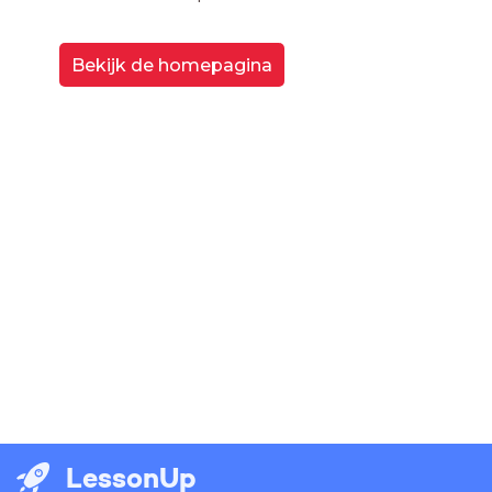
Bekijk de homepagina
LessonUp