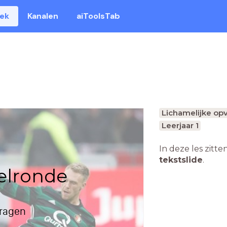
eek
Kanalen
aiToolsTab
Lichamelijke op
Leerjaar 1
In deze les zitte
tekstslide
.
elronde
ragen