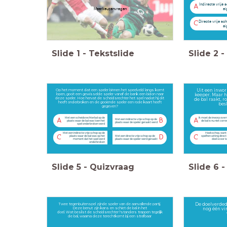
Indirecte vrije 
A
Meerkeuzenvragen
ei
Directe vrije sc
C
ei
Slide
1
-
Tekstslide
Slide
2
-
Op het moment dat een speler binnen het speelveld langs komt
Uit een inwor
lopen, gooit een gewisselde speler vanaf de bank een bidon naar
keeper. Maar h
deze speler. Hoe hervat de scheidsrechter het spel nadat hij dit
de bal raakt, r
heeft onderbroken en de gooiende speler een rode kaart heeft
bes
gegeven?
Met een scheidsrechterbal op de
Ik moet de inworp ove
A
B
A
Met een indirecte vrije schop op de
plaats waar de bal was toen het
de bal is nu niet corre
plaats waar de speler geraakt werd
spel onderbroken werd
Met een indirecte vrije schop op de
Hoekschop, want al
C
D
C
plaats waar de bal was op het
Met een directe vrije schop op de
spelhervatting direct 
moment dat het spel werd
plaats waar de speler werd geraakt ​
doel scoor is 
onderbroken
Slide
5
-
Quizvraag
Slide
6
-
Twee tegenbuitenspel zijnde speler van de aanvallende partij.
De doelverded
Deze benut zijn kans en schiet de bal in het
nog één vi
doel. Wat beslist de scheidsrechter?standers trappen tegelijk
de bal, waarna deze terechtkomt bij een strafbaar