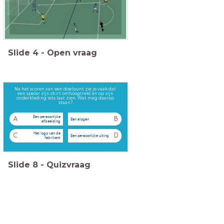
Slide
4
-
Open vraag
Na het scoren van een doelpunt zie je vaak dat
een speler zijn shirt omhoogtrekt en op zijn
onderkleding iets laat zien. Wat mag daarop
staan?
Een persoonlijke
A
B
Een slogan
afbeelding
Het logo van de
C
D
Een persoonlijke uiting
fabrikant
Slide
8
-
Quizvraag