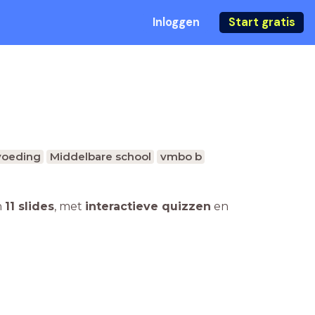
Inloggen
Start gratis
voeding
Middelbare school
vmbo b
n
11 slides
,
met
interactieve quizzen
en