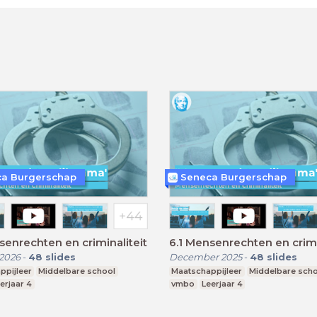
a Burgerschap
Seneca Burgerschap
senrechten en criminaliteit
6.1 Mensenrechten en crimi
2026
-
48
slides
December 2025
-
48
slides
ppijleer
Middelbare school
Maatschappijleer
Middelbare sch
erjaar 4
vmbo
Leerjaar 4