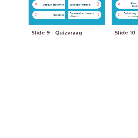
Alleen
A
B
A
Doelpunt toekennen
Scheidsrechtersbal
tegen
Buitenspel en doelpunt
De bal mag n
C
D
C
hoekschop
afkeuren
worden g
Slide
9
-
Quizvraag
Slide
10