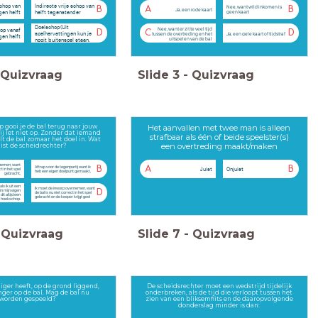
schop van
Indirecte vrije schop van
Nee, want wild inkomen is
B
A
B
Ja, een rode kaart
gen helft
helft tegenstander
geen kaart
Doelschop (Uit
Nee, want er zit te veel tijd
hop vanaf
D
C
D
spelhervattingen kun je
tussen de overtreding en het
Ja, een gele kaart of tijdstraf
gen helft
uitspelen van de bal
nooit buitenspel staan​.
Quizvraag
Slide
3
-
Quizvraag
p gooi je de bal terug naar jouw
Het aanvallen met twee man is alleen
ij let niet op. Zonder dat iemand
strafbaar als één of beide speelster(s)
olt de bal zomaar het doel in. Wat
een overtreding maakt/maken
list de scheidrechter?
rnemen, want
B
A
B
Aftrap voor de tegenpartij want ik
Juist
Onjuist
ct in het spel
heb een eigen doelpunt gemaakt,
gebracht,
s ik uit een
Ik moet de inworp overnemen, want
D
in mijn eigen
de bal is nu niet correct in het spel
dit altijd een
gebracht en de keeper krijgt geel
hoekschop.
Quizvraag
Slide
7
-
Quizvraag
iger heeft, op de grond liggend,
De scheidsrechter moet een wedstrijd tijdelijk
nger op de bal. Mag de bal nu
onderbreken, als de tijd die verloopt tussen het
worden gespeeld?
zien van een bliksemflits en de daaropvolgende
donderslag minder is dan: