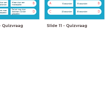
 door een
Alleen door een
B
A
B
10 seconden
15 seconden
stander.
medespeler.
De bal mag door
iet meer
D
C
D
20 seconden
30 seconden
iedereen worden
espeeld.
gespeeld.
-
Quizvraag
Slide
11
-
Quizvraag