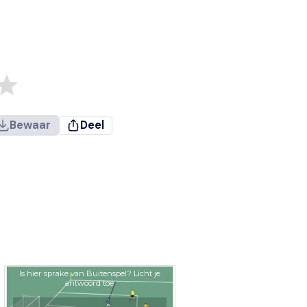
Bewaar
Deel
Is hier sprake van Buitenspel? Licht je
antwoord toe