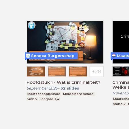
Seneca Burgerschap
Maats
Hoofdstuk 1 - Wat is criminaliteit?
Crimina
Welke s
September 2025
-
32
slides
er?
Novembe
Maatschappijkunde
Middelbare school
Maatscha
vmbo
Leerjaar 3,4
vmbo k