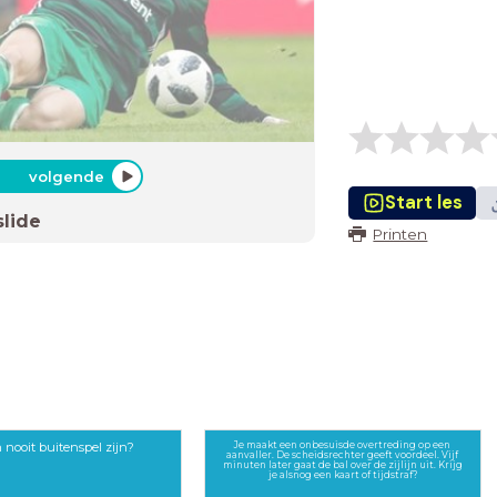
volgende
Start les
slide
Printen
 nooit buitenspel zijn?
Je maakt een onbesuisde overtreding op een
aanvaller. De scheidsrechter geeft voordeel. Vijf
minuten later gaat de bal over de zijlijn uit. Krijg
je alsnog een kaart of tijdstraf?