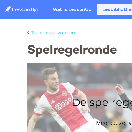
Wat is LessonUp
Lesbiblioth
‹
Terug naar zoeken
Spelregelronde
De spelreg
Meerkeuzenv