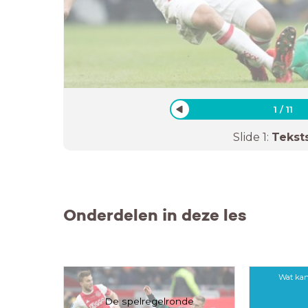
1
/
11
Slide
1
:
Tekst
Onderdelen in deze les
Wat kan
De spelregelronde