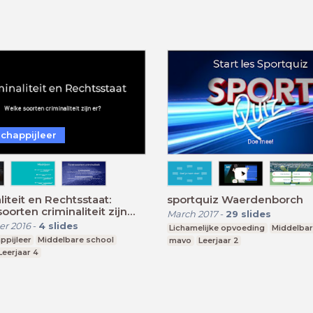
chappijleer
liteit en Rechtsstaat:
sportquiz Waerdenborch
oorten criminaliteit zijn
March 2017
-
29
slides
r 2016
-
4
slides
Lichamelijke opvoeding
Middelbar
ppijleer
Middelbare school
mavo
Leerjaar 2
Leerjaar 4