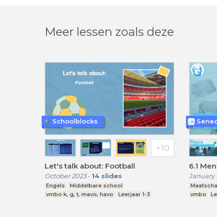
Meer lessen zoals deze
Schoolblocks
Senec
Let's talk about: Football
6.1 Men
October 2023
-
14
slides
January 
Engels
Middelbare school
Maatscha
vmbo k, g, t, mavo, havo
Leerjaar 1-3
vmbo
Le