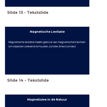
Slide
13
-
Tekstslide
Magnetische Levitatie
Magnetische levitatie maakt gebruik van magnetische krachten
om objecten zwevend te houden, zonder direct contact.
Slide
14
-
Tekstslide
Magnetisme in de Natuur