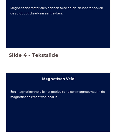
Magnetische materialen hebben twee polen: de noordpool en
de zuidpool, die elkaar aantrekken.
Slide
4
-
Tekstslide
Magnetisch Veld
Een magnetisch veld is het gebied rond een magneet waarin de
magnetische kracht voelbaar is.