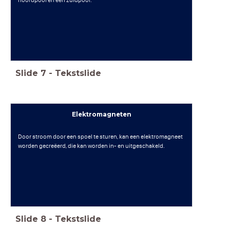
noordpool en een zuidpool.
Slide
7
-
Tekstslide
Elektromagneten
Door stroom door een spoel te sturen, kan een elektromagneet
worden gecreëerd, die kan worden in- en uitgeschakeld.
Slide
8
-
Tekstslide