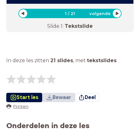
1
/
21
volgende
Slide
1
:
Tekstslide
In deze les zitten
21 slides
,
met
tekstslides
.
Start les
Bewaar
Deel
Printen
Onderdelen in deze les