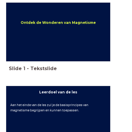
Ontdek de Wonderen van Magnetisme
Slide
1
-
Tekstslide
Leerdoel van de les
Aan het einde van de les zul je de basisprincipes van
magnetisme begrijpen en kunnen toepassen.