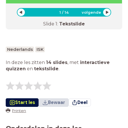
1
/
14
volgende
Slide
1
:
Tekstslide
Nederlands
ISK
In deze les zitten
14 slides
,
met
interactieve
quizzen
en
tekstslide
.
Start les
Bewaar
Deel
Printen