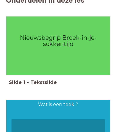
Onderdelen in deze les
Nieuwsbegrip Broek-in-je-
sokkentijd
Slide
1
-
Tekstslide
Wat is een teek ?