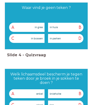
Waar vind je geen teken ?
A
B
in gras
in huis
C
D
in bossen
in parken
Slide
4
-
Quizvraag
Welk lichaamsdeel bescherm je tegen
teken door je broek in je sokken te
doen ?
A
B
enkel
knieholte
oksel
lies