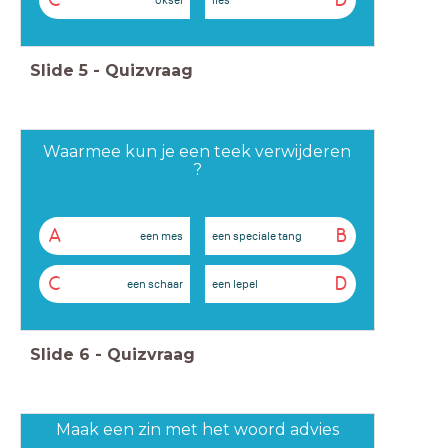
C
D
Slide
5
-
Quizvraag
Waarmee kun je een teek verwijderen
?
A
B
een mes
een speciale tang
C
D
een schaar
een lepel
Slide
6
-
Quizvraag
Maak een zin met het woord advies