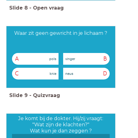
Slide
8
-
Open vraag
Waar zit geen gewricht in je lichaam ?
A
B
pols
vinger
C
D
knie
neus
Slide
9
-
Quizvraag
Je komt bij de dokter. Hij/zij vraagt:
"Wat zijn de klachten?"
Wat kun je dan zeggen ?