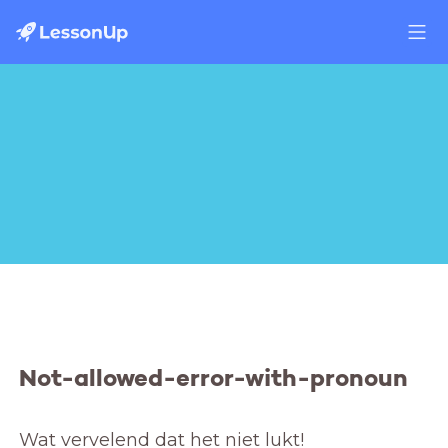
Not-allowed-error-with-pronoun
Wat vervelend dat het niet lukt! 
