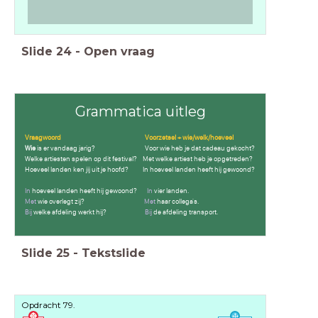
Slide
24
-
Open vraag
Grammatica uitleg
Vraagwoord Voorzetsel + wie/welk/hoeveel
Wie
is er vandaag jarig? Voor wie heb je dat cadeau gekocht?
Welke artiesten spelen op dit festival? Met welke artiest heb je opgetreden?
Hoeveel landen ken jij uit je hoofd? In hoeveel landen heeft hij gewoond?
In
hoeveel landen heeft hij gewoond?
In
vier landen.
Met
wie overlegt zij?
Met
haar collega's.
Bij
welke afdeling werkt hij?
Bij
de afdeling transport.
Slide
25
-
Tekstslide
Opdracht 79.