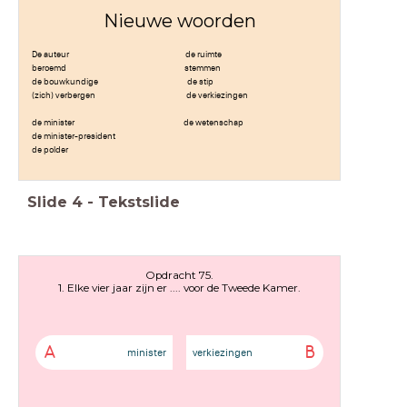
Nieuwe woorden
De auteur de ruimte
beroemd stemmen
de bouwkundige de stip
(zich) verbergen de verkiezingen
de minister de wetenschap
de minister-president
de polder
Slide
4
-
Tekstslide
Opdracht 75.
1. Elke vier jaar zijn er .... voor de Tweede Kamer.
A
B
minister
verkiezingen