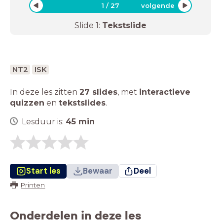
1
/
27
volgende
Slide
1
:
Tekstslide
NT2
ISK
In deze les zitten
27 slides
,
met
interactieve
quizzen
en
tekstslides
.
Lesduur is:
45
min
Start les
Bewaar
Deel
Printen
Onderdelen in deze les