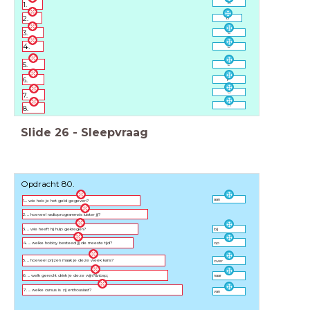
1.
A
2.
B
3.
C
4.
D
5.
E
6.
F
G
7.
H
8.
Slide
26
-
Sleepvraag
Opdracht 80.
aan
1.... wie heb je het geld gegeven?
2. ... hoeveel radioprogramma's luister jij?
3. ... wie heeft hij hulp gekregen?
bij
4. ... welke hobby besteed jij de meeste tijd?
op
5. ... hoeveel prijzen maak je deze week kans?
over
6. ... welk gerecht drink je deze wijn?&nbsp;
naar
7. ... welke cursus is zij enthousiast?
van