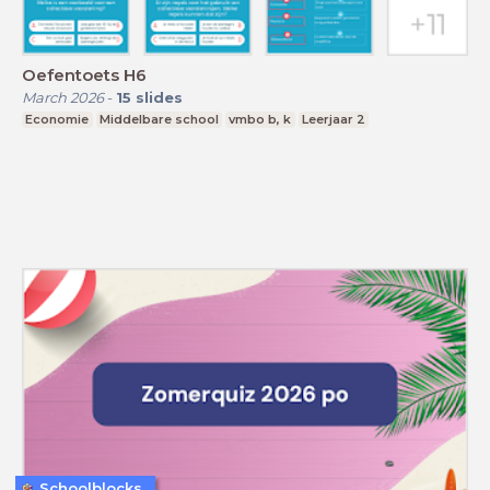
Oefentoets H6
March 2026
-
15
slides
Economie
Middelbare school
vmbo b, k
Leerjaar 2
Schoolblocks