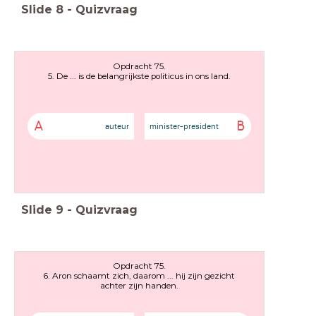
Slide
8
-
Quizvraag
Opdracht 75.
5. De ... is de belangrijkste politicus in ons land.
A
B
auteur
minister-president
Slide
9
-
Quizvraag
Opdracht 75.
6. Aron schaamt zich, daarom ... hij zijn gezicht
achter zijn handen.