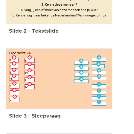
3. Ken je deze mensen?
4. Volg jij een of meer van deze mensen? Zo ja, wie?
5. Ken je nog meer bekende Nederlanders? Van vroeger of nu?
Slide
2
-
Tekstslide
Opdracht 74.
1.
8.
A
I
2.
9.
B
J
3.
10.
C
K
4.
D
11.
L
5.
E
12.
6.
F
G
7.
H
Slide
3
-
Sleepvraag