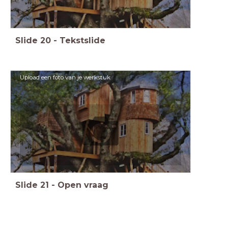
Slide
20
-
Tekstslide
Upload een foto van je werkstuk
Slide
21
-
Open vraag