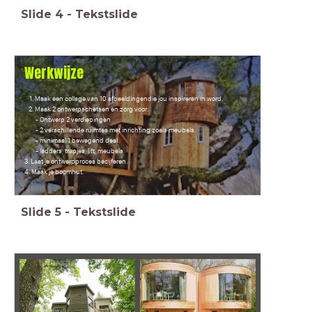
Slide
4
-
Tekstslide
Werkwijze
Maak een collage van 10 afbeeldingendie jou inspireren in word.
Maak 2 ontwerpschetsen en zorg voor:
- Ontwerp 2 verdiepingen
- 2 verschillende ruimtes met inrichting zoals meubels.
- minimaal 1 bewegend deel.
- ladders, trapjes, lift, meubels
3. Laat je ontwerpproces becijferen.
4. Maak je boomhut.
Slide
5
-
Tekstslide