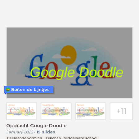
Buiten de Lijntjes
Opdracht Google Doodle
January 2022
-
15
slides
Beeldende vorming
Tekenen
Middelbare school