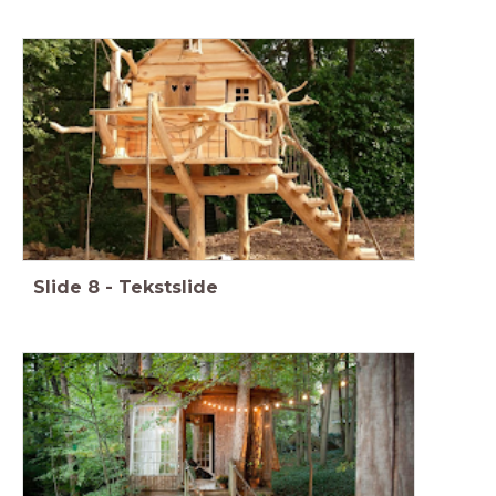
Slide
8
-
Tekstslide