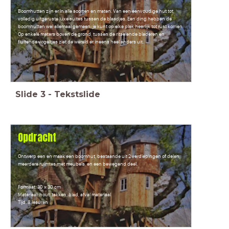
Boomhutten zijn er in alle soorten en maten. Van een eenvoudige hut tot
volledig uitgeruste luxe suites tussen de blaadjes. Een ding hebben de
boomhutten wel allemaal gemeen: je kunt op elke plek heerlijk tot rust komen.
Op enkele meters boven de grond, tussen de ritselende bladeren en
fluitende vogeltjes ziet de wereld er ineens heel anders uit.
Slide
3
-
Tekstslide
Opdracht
Ontwerp een en maak een boomhut, bestaande uit 2 verdiepingen of delen,
meerdere ruimtes met meubels, en een bewegend deel.
Formaat: 30 x 30 cm
Materiaal: hout, takken, blad, afval materiaal
Tijd: 8 lesuren