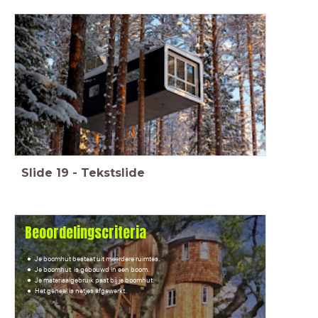
Slide
19
-
Tekstslide
Beoordelingscriteria
Je boomhut bestaat uit meerdere ruimtes.
Je boomhut is gebouwd in een boom.
Je materiaalgebruik past bij je boomhut.
Het geheel is netjes afgewerkt.