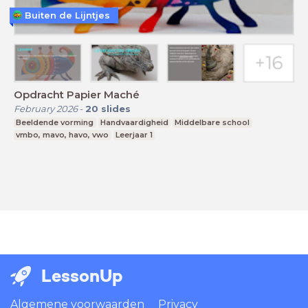
Buiten de Lijntjes
Opdracht Papier Maché
February 2026
-
20
slides
Beeldende vorming
Handvaardigheid
Middelbare school
vmbo, mavo, havo, vwo
Leerjaar 1
LessonUp
Algemene voorwaarden
Privacy