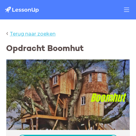
‹
Terug naar zoeken
Opdracht Boomhut
Boomhut