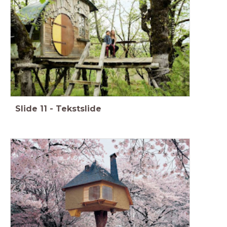
Slide
11
-
Tekstslide