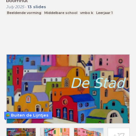
boomhut
July 2025
-
13
slides
Beeldende vorming
Middelbare school
vmbo k
Leerjaar 1
Buiten de Lijntjes