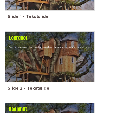
Slide
1
-
Tekstslide
Leerdoel
Aan het einde van deze les kun je zelf een boomhut ontwerpen en maken.
Slide
2
-
Tekstslide
Boomhut