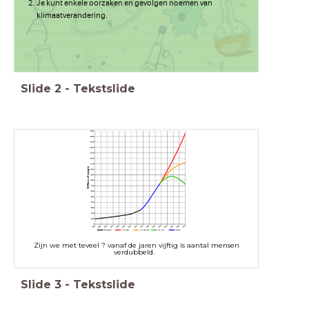
Je kunt enkele oorzaken en gevolgen noemen van
klimaatverandering.
Slide
2
-
Tekstslide
Zijn we met teveel ? vanaf de jaren vijftig is aantal mensen
verdubbeld.
Slide
3
-
Tekstslide