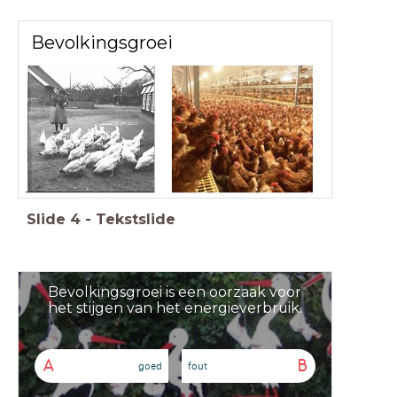
Bevolkingsgroei
Slide
4
-
Tekstslide
Bevolkingsgroei is een oorzaak voor
het stijgen van het energieverbruik.
A
B
goed
fout