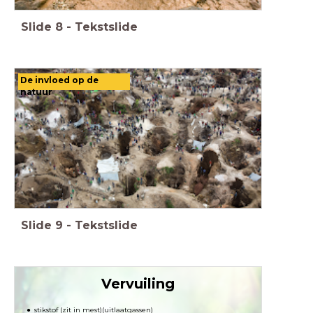
Slide
8
-
Tekstslide
De invloed op de
natuur
Slide
9
-
Tekstslide
Vervuiling
stikstof (zit in mest)(uitlaatgassen)