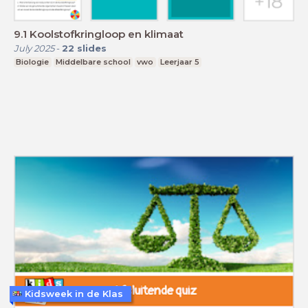
9.1 Koolstofkringloop en klimaat
July 2025
-
22
slides
Biologie
Middelbare school
vwo
Leerjaar 5
Kidsweek in de Klas