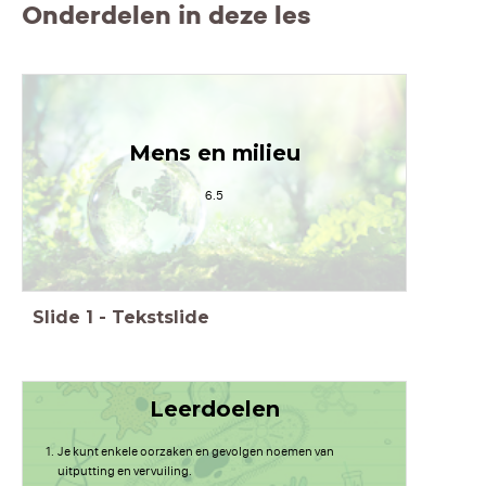
Onderdelen in deze les
Mens en milieu
6.5
Slide
1
-
Tekstslide
Leerdoelen
Je kunt enkele oorzaken en gevolgen noemen van
uitputting en vervuiling.