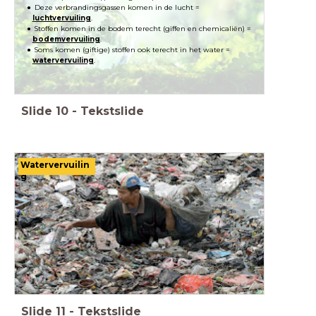
Deze verbrandingsgassen komen in de lucht =
luchtvervuiling
.
Stoffen komen in de bodem terecht (giffen en chemicaliën) =
bodemvervuiling
.
Soms komen (giftige) stoffen ook terecht in het water =
watervervuiling
.
Slide
10
-
Tekstslide
Watervervuilin
g
Slide
11
-
Tekstslide