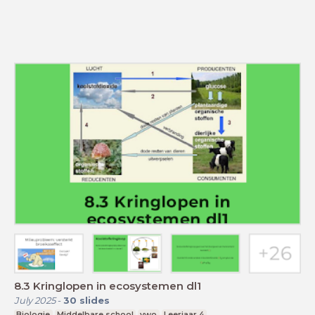
8.3 Kringlopen in ecosystemen dl1
July 2025
-
30
slides
Biologie
Middelbare school
vwo
Leerjaar 4