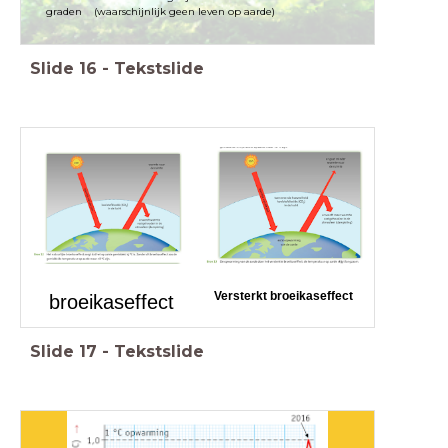
graden (waarschijnlijk geen leven op aarde)
Slide
16
-
Tekstslide
Versterkt broeikaseffect
broeikaseffect
Slide
17
-
Tekstslide