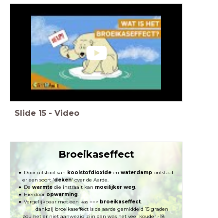
Slide
15
-
Video
Broeikaseffect
Door uitstoot van
koolstofdioxide
en
waterdamp
ontstaat
er een soort '
deken
' over de Aarde.
De
warmte
die instraalt kan
moeilijker weg
.
Hierdoor
opwarming
.
Vergelijkbaar met een kas ==>
broeikaseffect
.
dankzij broeikaseffect is de aarde gemiddeld 15 graden
zou het er niet aanwezig zijn dan was het veel kouder -18