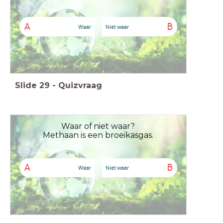
A
B
Waar
Niet waar
Slide
29
-
Quizvraag
Waar of niet waar?
Methaan is een broeikasgas.
A
B
Waar
Niet waar