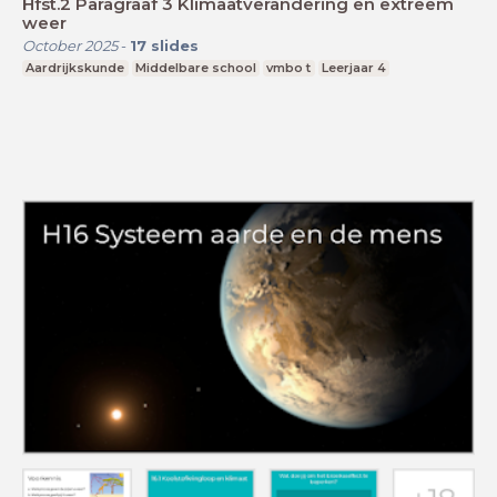
Hfst.2 Paragraaf 3 Klimaatverandering en extreem
weer
October 2025
-
17
slides
Aardrijkskunde
Middelbare school
vmbo t
Leerjaar 4