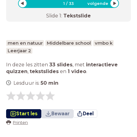
1
/
33
volgende
Slide
1
:
Tekstslide
men en natuur
Middelbare school
vmbo k
Leerjaar 2
In deze les zitten
33 slides
,
met
interactieve
quizzen
,
tekstslides
en
1 video
.
Lesduur is:
50
min
Start les
Bewaar
Deel
Printen