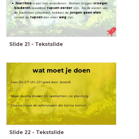
Jaarritme
is aan het veranderen. Bomen krijgen
vroeger
bladeren
waardoor
rupsen eerder
zijn. Als de eieren van
de koolmees uitkomen, hebben de
jongen geen eten
omdat de
rupsen
dan weer
weg
zijn.
Slide
21
-
Tekstslide
wat moet je doen
Lees Blz 217 t/m 221 goed door. (lesstof)
Maak daarna maken 6.5 :opdrachten zie planning
Daarna maak de oefenvragen die hierna komen
Slide
22
-
Tekstslide