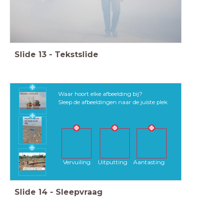
Slide
13
-
Tekstslide
Waar hoort elke afbeelding bij?
Sleep de afbeeldingen naar de juiste plek
Vervuiling Uitputting Aantasting
Slide
14
-
Sleepvraag