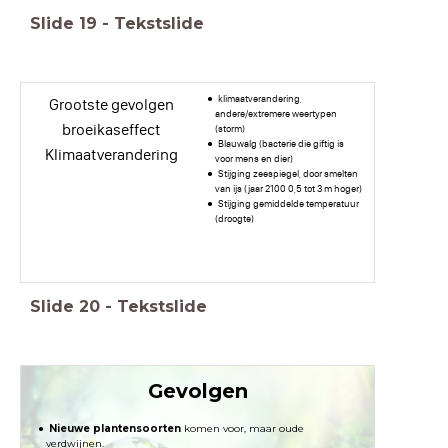
Slide
19
-
Tekstslide
klimaatverandering,
Grootste gevolgen
andere/extremere weertypen
broeikaseffect
(storm)
Blauwalg (bacterie die giftig is
Klimaatverandering
voor mens en dier)
Stijging zeespiegel, door smelten
van ijs (jaar 2100 0,5 tot 3 m hoger)
Stijging gemiddelde temperatuur
(droogte)
Slide
20
-
Tekstslide
Gevolgen
Nieuwe plantensoorten
komen voor, maar oude
verdwijnen.