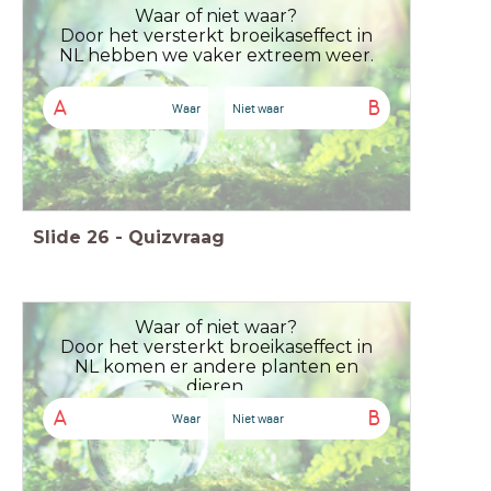
Waar of niet waar?
Door het versterkt broeikaseffect in
NL hebben we vaker extreem weer.
A
B
Waar
Niet waar
Slide
26
-
Quizvraag
Waar of niet waar?
Door het versterkt broeikaseffect in
NL komen er andere planten en
dieren.
A
B
Waar
Niet waar