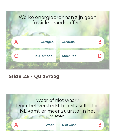
Welke energiebronnen zijn geen
fossiele brandstoffen?
A
B
Aardgas
Aardolie
C
D
bio-ethanol
Steenkool
Slide
23
-
Quizvraag
Waar of niet waar?
Door het versterkt broeikaseffect in
NL komt er meer zuurstof in het
water.
A
B
Waar
Niet waar