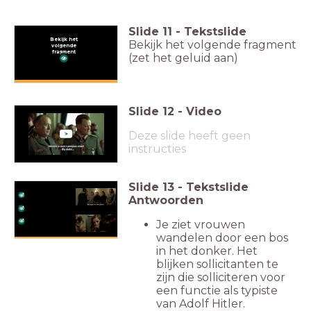
Slide
11
-
Tekstslide
Bekijk het
Bekijk het volgende fragment
volgende
fragment
(zet het geluid aan)
Slide
12
-
Video
Deze slide heeft geen
instructies
Slide
13
-
Tekstslide
Antwoorden
Je ziet vrouwen
wandelen door een bos
in het donker. Het
blijken sollicitanten te
zijn die solliciteren voor
een functie als typiste
van Adolf Hitler.