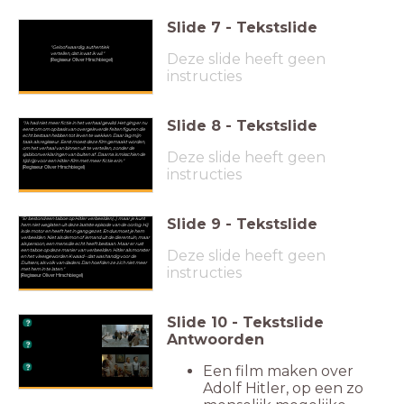
Slide
7
-
Tekstslide
"Geloofwaardig, authentiek
Deze slide heeft geen
vertellen, dat is wat ik wil."
(Regisseur Oliver Hirschbiegel)
instructies
Slide
8
-
Tekstslide
"Ik had niet meer fictie in het verhaal gewild. Het ging er nu
eerst om om op basis van overgeleverde feiten figuren die
echt bestaan hebben tot leven te wekken. Daar lag mijn
taak als regisseur. Eerst moest deze film gemaakt worden,
om het verhaal van binnen uit te vertellen, zonder de
Deze slide heeft geen
sjabloonverklaringen van buiten af. Daarna is misschien de
tijd rijp voor een Hitler-film met meer fictie erin."
(Regisseur Oliver Hirschbiegel)
instructies
Slide
9
-
Tekstslide
"Er bestond een taboe op Hitler verbeelden(..) maar je kunt
hem niet weglaten uit deze laatste episode van de oorlog. Hij
is de motor en heeft het in gang gezet. En dus moet je hem
verbeelden. Niet als demon of iemand uit de dierentuin, maar
als persoon, een mens die echt heeft bestaan. Maar er rust
Deze slide heeft geen
een taboe op deze manier van verbeelden. Hitler als monster
en het vleesgeworden Kwaad - dat was handig voor de
Duitsers, als volk van daders. Dan hoefden ze zich niet meer
instructies
met hem in te laten."
(Regisseur Oliver Hirschbiegel)
Slide
10
-
Tekstslide
Antwoorden
Een film maken over
Adolf Hitler, op een zo