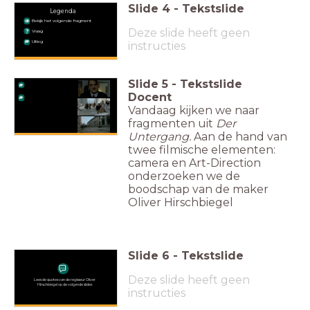
Slide
4
-
Tekstslide
Legenda
Bekijk het volgende fragment
Deze slide heeft geen
Vraag
Uitleg
instructies
Slide
5
-
Tekstslide
Docent
Vandaag kijken we naar
fragmenten uit
Der
Untergang.
Aan de hand van
twee filmische elementen:
camera en Art-Direction
onderzoeken we de
boodschap van de maker
Oliver Hirschbiegel
Slide
6
-
Tekstslide
Deze slide heeft geen
Lees de quotes van de regisseur Oliver
Hirschbiegel op de volgende slides
instructies