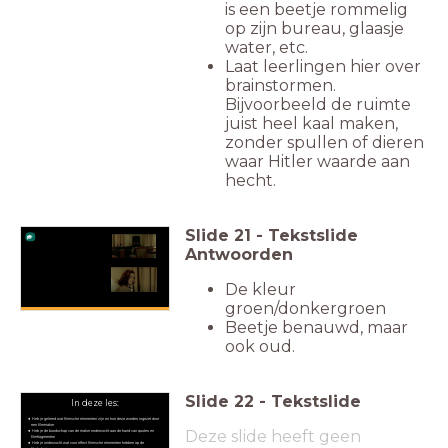
is een beetje rommelig
op zijn bureau, glaasje
water, etc.
Laat leerlingen hier over
brainstormen.
Bijvoorbeeld de ruimte
juist heel kaal maken,
zonder spullen of dieren
waar Hitler waarde aan
hecht.
Slide
21
-
Tekstslide
Antwoorden
De kleur
groen/donkergroen
Beetje benauwd, maar
ook oud.
Slide
22
-
Tekstslide
In deze les:
Heb je geleerd wat filmische elementen zijn en hoe deze worden ingezet door
een filmmaker
Deze slide heeft geen
Heb je de boodschap van de maker onderzocht aan de hand van quotes en
filmfragmenten
Heb je onderzocht wat voor effect filmische elementen hebben op de