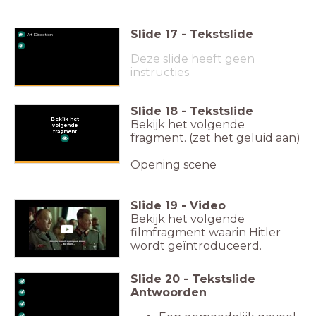
Slide
17
-
Tekstslide
Art Direction
Deze slide heeft geen
instructies
Slide
18
-
Tekstslide
Bekijk het
Bekijk het volgende
volgende
fragment
fragment. (zet het geluid aan)
Opening scene
Slide
19
-
Video
Bekijk het volgende
filmfragment waarin Hitler
wordt geïntroduceerd.
Slide
20
-
Tekstslide
Antwoorden