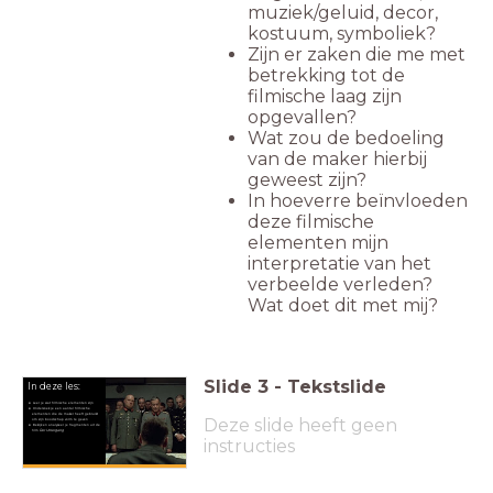
muziek/geluid, decor,
kostuum, symboliek?
Zijn er zaken die me met
betrekking tot de
filmische laag zijn
opgevallen?
Wat zou de bedoeling
van de maker hierbij
geweest zijn?
In hoeverre beïnvloeden
deze filmische
elementen mijn
interpretatie van het
verbeelde verleden?
Wat doet dit met mij?
Slide
3
-
Tekstslide
In deze les:
Leer je wat filmische elementen zijn
Onderzoek je een aantal filmische
elementen die de maker heeft gebruikt
Deze slide heeft geen
om zijn boodschap vorm te geven
Bekijk en analyseer je fragmenten uit de
film
Der Untergang
instructies