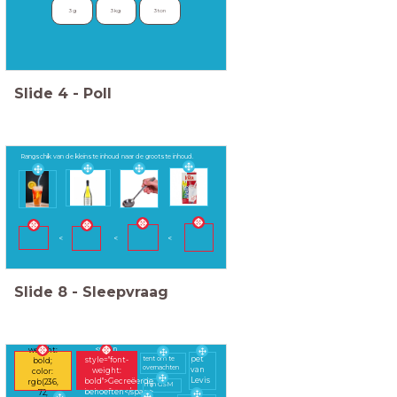
3 g
3 kg 
3 ton
Slide
4
-
Poll
Rangschik van de kleinste inhoud naar de grootste inhoud.
<
<
<
Slide
8
-
Sleepvraag
<span
style="font-
<span
weight:
tent om te
pet
style="font-
bold;
overnachten
van
weight:
color:
Levis
bold">Gecreëerde
rgb(236,
mijn GSM
behoeften</span>
72,