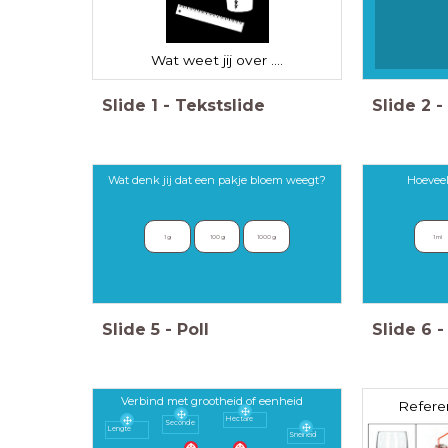
Wat weet jij over ....
Slide
1
-
Tekstslide
Slide
2
-
Wat denk jij dat een pakje bloem weegt?
Hoeveel 
1 g
100 g
1000 g
1 ml 
Slide
5
-
Poll
Slide
6
-
Verbind met grootheid of eenheid
Refere
Hectare
Seconde
Lengte
Snelheid