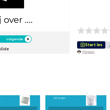
over ....
volgende
Start les
slide
Printen
..
Dit is een ...