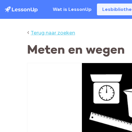
Wat is LessonUp
Lesbiblioth
‹
Terug naar zoeken
Meten en wegen