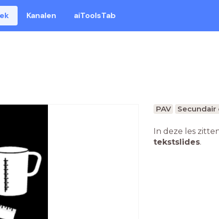
eek
Kanalen
aiToolsTab
PAV
Secundair 
In deze les zitte
tekstslides
.