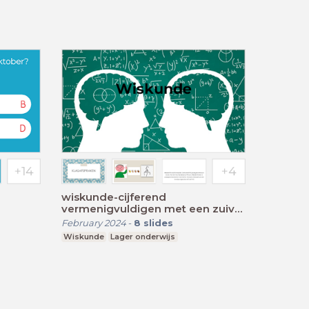
wiskunde-cijferend
vermenigvuldigen met een zuiver
tiental
February 2024
-
8
slides
Wiskunde
Lager onderwijs