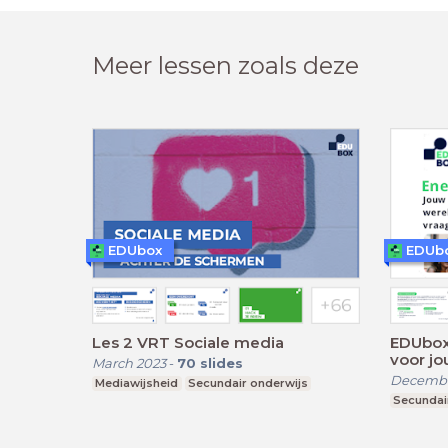
Meer lessen zoals deze
EDUbox
EDUb
Les 2 VRT Sociale media
EDUbox 
voor jo
March 2023
-
70
slides
Decembe
Mediawijsheid
Secundair onderwijs
Secundai