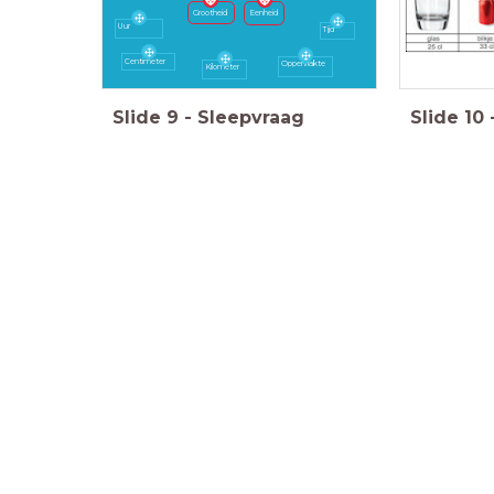
Grootheid
Eenheid
Uur
Tijd
Centimeter
Oppervlakte
Kilometer
Slide
9
-
Sleepvraag
Slide
10