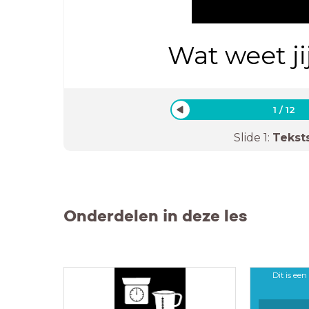
Wat weet jij 
1
/
12
Slide
1
:
Tekst
Onderdelen in deze les
Dit is een ..