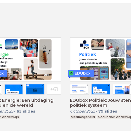
ox
EDUbox
Energie: Een uitdaging
EDUbox Politiek: Jouw stem
u en de wereld
politiek systeem
r 2023
-
65
slides
October 2023
-
79
slides
r onderwijs
Mediawijsheid
Secundair onderwi