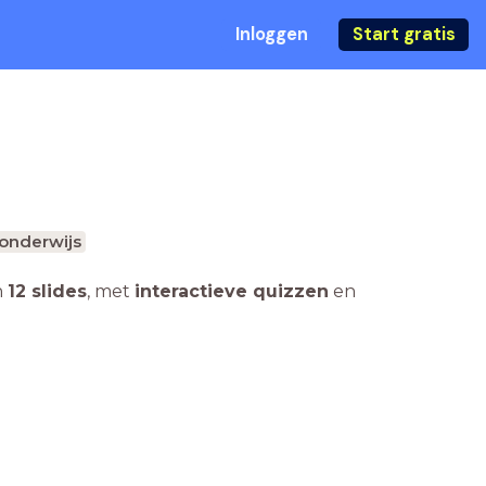
Inloggen
Start gratis
onderwijs
n
12 slides
,
met
interactieve quizzen
en