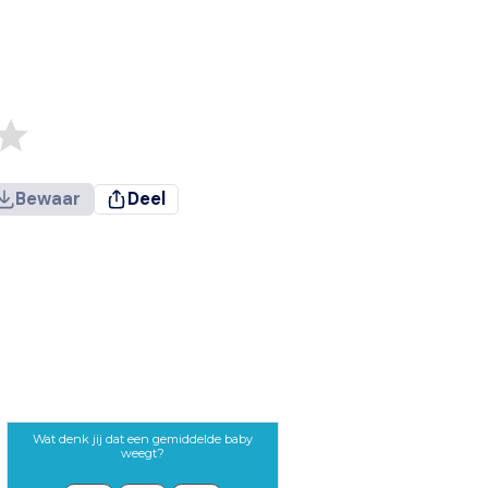
Bewaar
Deel
Wat denk jij dat een gemiddelde baby
weegt?