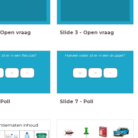
Open vraag
Slide
3
-
Open vraag
zit er in een fles cola?
Hoeveel water zit er in een druppel?
1 cl 
1 l
1 ml
1 cl
1 l
Poll
Slide
7
-
Poll
ntiematen inhoud