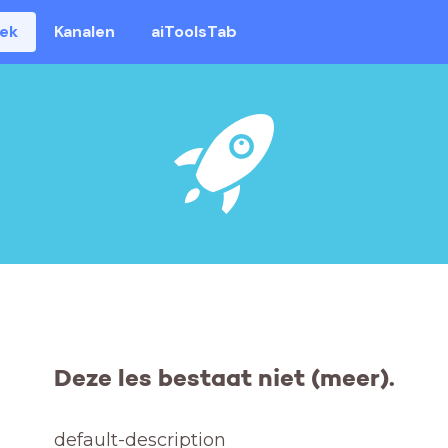
eek
Kanalen
aiToolsTab
Deze les bestaat niet (meer).
default-description