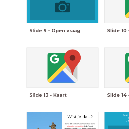
Slide
9
-
Open vraag
Slide
10
Slide
13
-
Kaart
Slide
14
Maak
Wist je dat..?
Up
Op het dak van het Rudolfinum staan allerlei
belangrijke componisten
. In de Tweede
Wereldoorlog wilde
Hitler
dat het beeld van de