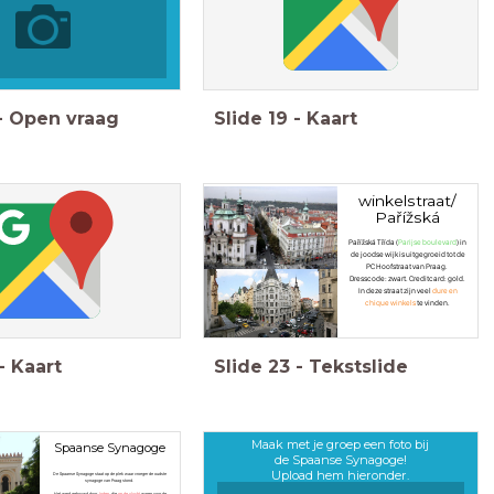
-
Open vraag
Slide
19
-
Kaart
winkelstraat/
Pařížská
Pařížská Třída (
Parijse boulevard
) in
de joodse wijk is uitgegroeid tot de
PC Hoofstraat van Praag.
Dresscode: zwart. Creditcard: gold.
In deze straat zijn veel
dure en
chique winkels
te vinden.
-
Kaart
Slide
23
-
Tekstslide
Maak met je groep een foto bij
Spaanse Synagoge
de Spaanse Synagoge!
Upload hem hieronder.
De Sp
aanse Synagoge staat op de plek waar vroeger de oudste
synagoge van Praag stond.
Het werd gebouwd door
Joden
, die
op de vlucht
waren voor de