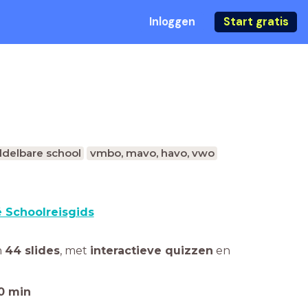
Inloggen
Start gratis
delbare school
vmbo, mavo, havo, vwo
 Schoolreisgids
n
44 slides
,
met
interactieve quizzen
en
0
min