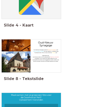
Slide
4
-
Kaart
Oud-Nieuw
Synagoge
De Oudnieuwe Synagoge, ofwel de
Staronová synagoga
, is de
oudste synagoge in Europa
die nog in gebruik is vandaag de dag.
Hij bestaat sinds 1275 en is dus al meer dan
740 jaar
oud!
Legend goes that...
voor de bouw stenen van de oorspronkelijke
tempel van Jeruzalem
zijn gebruikt. Deze zouden door engelen gebracht zijn op
voorwaarde dat de stenen weer teruggebracht zouden worden als de
messias op aarde verschijnt en de tempel herbouwd zal worden.
Slide
8
-
Tekstslide
Maak samen met je groep een foto voor
de Ceremonial Hall!
Upload hem hieronder.