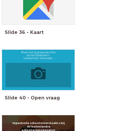
Slide
36
-
Kaart
Maak met je groep een foto
op het Stadsplein!
Upload hem hieronder.
Slide
40
-
Open vraag
Impactvolle schoolreizen boekt u bij
dé buitenlandse
schoolreizenspecialist: