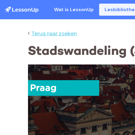
Wat is LessonUp
Lesbiblioth
‹
Terug naar zoeken
Stadswandeling (
Praag