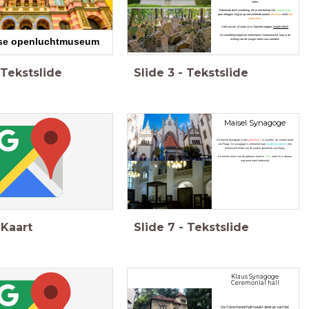
velen.
Gedurende deze wandeling, die je met behulp van
Google maps
gaat afleggen, krijg je op verschillende punten
informatie
en/of
foto
opdrachten.
Veel succes, of zoals ze in Tsjechië zeggen:
Hodně štěstí!
De wandeling begint bij metrostation Staromestská, loop in de
se openluchtmuseum
richting van de Google street view beelden!
Tekstslide
Slide
3
-
Tekstslide
Maisel Synagoge
De Maisel Synagoge is een
gebedshuis
in Josefov, de Joodse buurt
van Praag. De synagoge is vernoemd naar
Mordechai Maisel
, een
historische leider van de joodse gemeente van Praag.
De eerste versie van dit gebouw stond in
1592
, maar hij is daarna
nog twee maal herbouwd.
Kaart
Slide
7
-
Tekstslide
Klaus Synagoge
Ceremonial
hall
De Ceremonial hall maakt deel uit van het