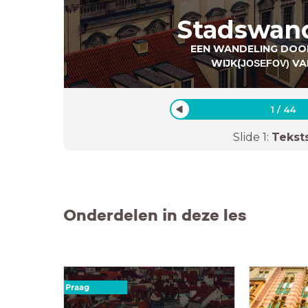
Stadswan
EEN WANDELING DOO
WIJK(
VA
JOSEFOV)
1
/
44
Slide
1
:
Tekst
Onderdelen in deze les
Praag