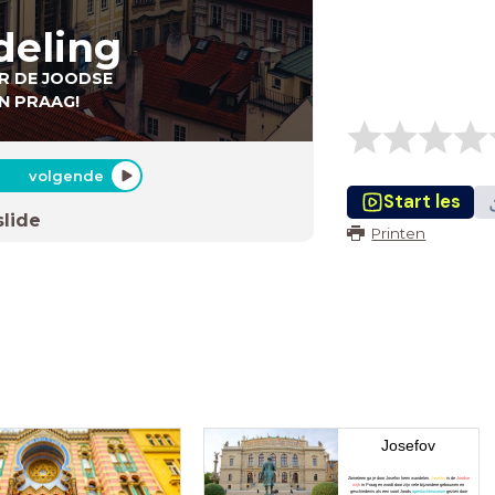
deling
R DE JOODSE
N
PRAAG!
volgende
Start les
slide
Printen
Josefov
Zometeen ga je door Josefov heen wandelen.
Josefov
is de
Joodse
wijk
in Praag en wordt door zijn vele bijzondere gebouwen en
geschiedenis als een soort Joods
openluchtmuseum
gezien door