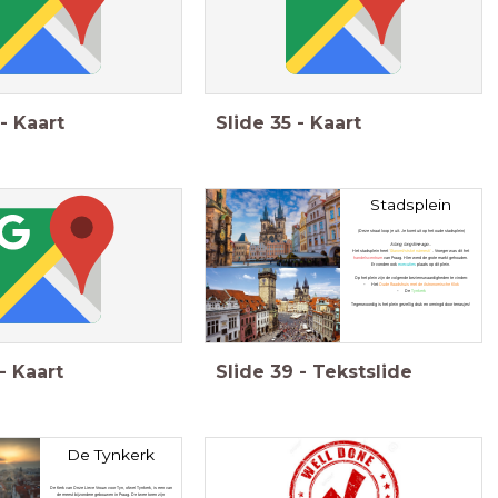
-
Kaart
Slide
35
-
Kaart
Stadsplein
(Deze straat loop je uit. Je komt uit op het oude stadsplein)
A long, long time ago...
Het stadsplein heet
'Staroměstské námesti'
. Vroeger was dit het
handelscentrum
van Praag. HIer werd de grote markt gehouden.
Er vonden ook
executies
plaats op dit plein.
Op het plein zijn de volgende bezienswaardigheden te vinden:
- Het
Oude Raadshuis met de Astronomische Klok
- De
Tynkerk
Tegenwoordig is het plein gezellig druk en omringd door terrasjes!
-
Kaart
Slide
39
-
Tekstslide
De Tynkerk
De Kerk van Onze Lieve Vrouw voor Tyn, ofwel Tynkerk, is een van
de meest bijzondere gebouwen in Praag. De twee toren zijn