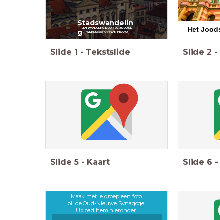
Stadswandelin
Het Jood
EEN WANDELING DOOR DE JOODSE
g
WIJK(
JOSEFOV)
VAN
PRAAG!
Slide
1
-
Tekstslide
Slide
2
-
Slide
5
-
Kaart
Slide
6
-
Maak met je groep een foto
bij de Oud-Nieuwe Synagoge!
Upload hem hieronder.