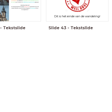
asymmetrisch
en stellen de
vrouwelijke en de mannelijke kant van
de wereld
voor. De kerk is in
middeleeuwse gotische stijl
gebouwd.
Sprookjesachtig mooi!
Er wordt gezegd dat de Tynkerk
Walt Disney
inspireerde toen hij het
kasteel tekende voor de de Schone Slaapster (
Doornroosje
)! Zie je
de vergelijkenis?
Dit is het einde van de wandeling!
-
Tekstslide
Slide
43
-
Tekstslide