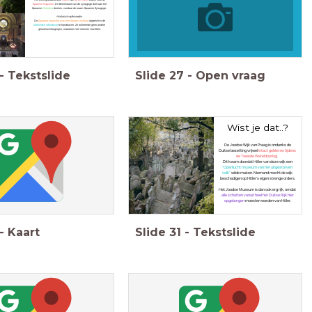
Spaanse Inquisitie
. De Binnenkant van de synagoge doet aan het
Spaanse
Alhambra
denken, vandaar de naam: Spaanse Synagoge.
Historisch opfrissertje:
De
Spaanse Inquisitie was een Spaans instituut
opgericht o de
katholieke orthodoxie
te handhaven. Ze tollereerde geen andere
geloofsovertuigingen
, waardoor veel mensen vluchtten.
-
Tekstslide
Slide
27
-
Open vraag
Wist je dat..?
De Joodse Wijk van Praag is ondanks de
Duitse bezetting vrijwel
intact gebleven tijdens
de Tweede Wereldoorlog
.
Dit kwam doordat Hitler van deze wijk een
"Openlucht museum van het uitgestorven
volk"
wilde maken. Niemand mocht de wijk
beschadigen op Hitler's eigen strenge orders.
Het Joodse Museum is dan ook erg rijk, omdat
alle schatten vanuit heel het Duitse Rijk hier
opgeborgen
moesten worden van Hitler.
-
Kaart
Slide
31
-
Tekstslide