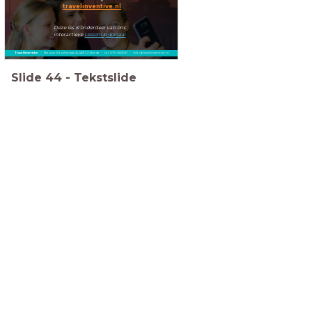
travelinventive.nl
Deze les is onderdeel van ons
interactieve
LessonUp-kanaal
Travel Inventive
- Nieuwe Boschstraat 24, 4811 CX Breda - tel. 076-5223057 - info@travelinventive.nl
Slide
44
-
Tekstslide