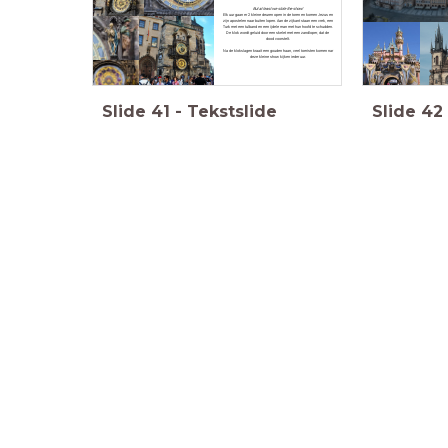
But at least we stole the show!
Elk uur gaan er 2 kleine deuren open in de toren en komen Jezus en
zijn apostelen naar buiten lopen. Aan de zijkant staan een vrek, een
Turk met een tulband en een ijdele man met hun hoofd te schudden.
De klok wordt geluid door een skelet met een zandloper, dat de
dood voorstelt.
Na de klokslagen kraait een gouden haan, veel toeristen komen nar
deze kleine show kijken ieder uur.
Slide
41
-
Tekstslide
Slide
42