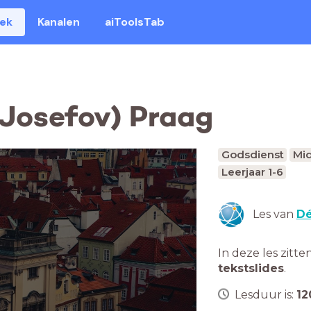
eek
Kanalen
aiToolsTab
Josefov) Praag
Godsdienst
Mid
Leerjaar 1-6
Les van
Dé
In deze les zitte
tekstslides
.
Lesduur is:
12