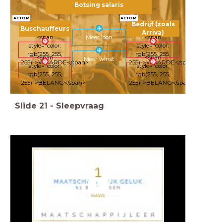
Botsing salaris
ACTOR
ACTOR
Bedrijf (zoals
Buschauffeurs
Arriva)
<span
<span
Meer loon
style="color:
style="color:
rgb(255, 255,
rgb(255, 255,
<span
<span
Meer winst
255)">WAARDE</span>
255)">WAARDE</span>
style="color:
style="color:
rgb(255, 255,
rgb(255, 255,
255)">BELANG</span>
255)">BELANG</span>
Slide
21
-
Sleepvraag