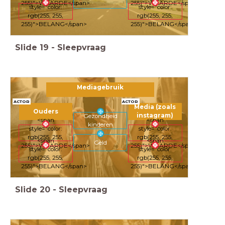
255)">WAARDE</span>
255)">WAARDE</span>
style="color:
style="color:
rgb(255, 255,
rgb(255, 255,
255)">BELANG</span>
255)">BELANG</span>
Slide
19
-
Sleepvraag
Mediagebruik
ACTOR
ACTOR
Media (zoals
Ouders
instagram)
Gezondheid
<span
<span
kinderen
style="color:
style="color:
rgb(255, 255,
rgb(255, 255,
<span
<span
Geld
255)">WAARDE</span>
255)">WAARDE</span>
style="color:
style="color:
rgb(255, 255,
rgb(255, 255,
255)">BELANG</span>
255)">BELANG</span>
Slide
20
-
Sleepvraag