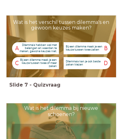
Wat is het verschil tussen dilemma's en
gewoon keuzes maken?
Dilemma's hebben wel met
Bij een dilemma maak je een
A
B
belangen en waarden te
keuze tussen twee zaken
maken, gewone keuzes niet.
Bij een dilemma maak je een
Dilemma's kan je ook beide
C
D
keuze tussen twee of meer
zaken kiezen
zaken
Slide
7
-
Quizvraag
Wat is het dilemma bij nieuwe
schoenen?