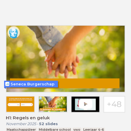
Seneca Burgerschap
H1: Regels en geluk
November 2025
-
52
slides
Maatschappijleer
Middelbare school
vwo
Leerjaar 4-6