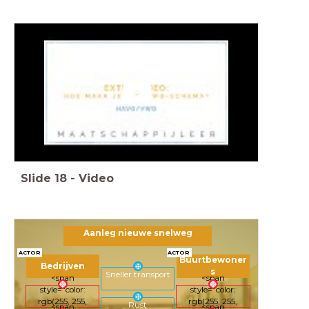
Slide
18
-
Video
Aanleg nieuwe snelweg
ACTOR
ACTOR
Buurtbewoner
Bedrijven
s
Sneller transport
<span
<span
style="color:
style="color:
rgb(255, 255,
rgb(255, 255,
Rust
<span
<span