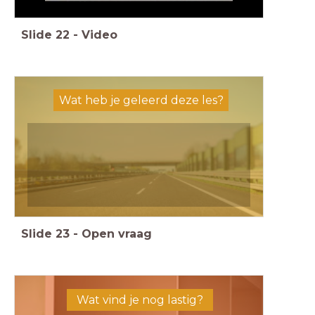
Slide
22
-
Video
Wat heb je geleerd deze les?
Slide
23
-
Open vraag
Wat vind je nog lastig?