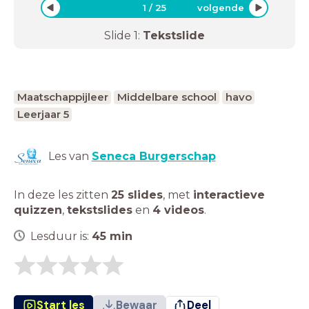
1
/
25
volgende
Slide
1
:
Tekstslide
Maatschappijleer
Middelbare school
havo
Leerjaar 5
Les van
Seneca Burgerschap
In deze les zitten
25 slides
,
met
interactieve
quizzen
,
tekstslides
en
4 videos
.
Lesduur is:
45
min
Start les
Bewaar
Deel