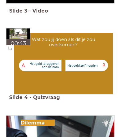
Slide
3
-
Video
Wat zou jij doen als dit je zou
00:43
overkomen?
Het geld teruggeven
A
B
Het geld zelf houden
aan de bank
Slide
4
-
Quizvraag
Dilemma