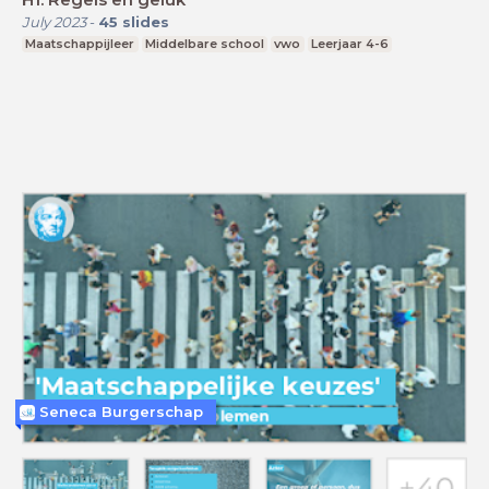
July 2023
-
45
slides
Maatschappijleer
Middelbare school
vwo
Leerjaar 4-6
Seneca Burgerschap