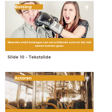
Botsing
Waarden en/of belangen van verschillende actoren die niet
samen kunnen gaan.
Slide
10
-
Tekstslide
Actoren