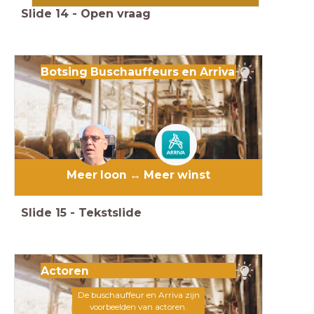
Slide
14
-
Open vraag
Botsing Buschauffeurs en Arriva
Meer loon ↔️ Meer winst
Slide
15
-
Tekstslide
Actoren
De buschauffeur en Arriva zijn
voorbeelden van actoren.