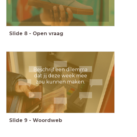
Slide
8
-
Open vraag
Beschrijf een dilemma
dat jij deze week mee
zou kunnen maken.
Slide
9
-
Woordweb