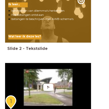
Ik leer..
kenmerken van dilemma's herkennen
hoe botsingen ontstaan
botsingen te beschrijven met AWB-schema's
Wat leer ik deze les?
Slide
2
-
Tekstslide
1