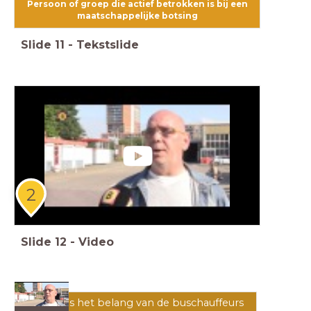
Persoon of groep die actief betrokken is bij een
maatschappelijke botsing
Slide
11
-
Tekstslide
2
Slide
12
-
Video
Wat is het belang van de buschauffeurs