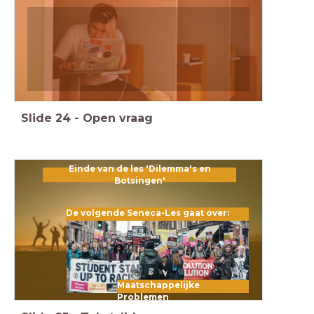
Slide
24
-
Open vraag
Einde van de les 'Dilemma's en
Botsingen
'
De volgende Seneca-Les gaat over:
Maatschappelijke
Problemen