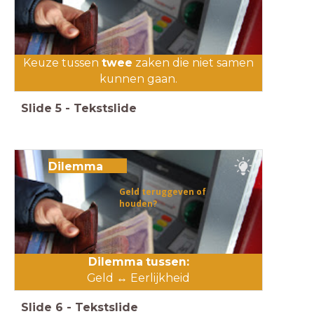
Keuze tussen
twee
zaken die niet samen
kunnen gaan.
Slide
5
-
Tekstslide
Dilemma
Geld teruggeven of
houden?
Dilemma tussen:
Geld ↔️ Eerlijkheid
Slide
6
-
Tekstslide