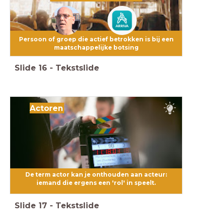
Persoon of groep die actief betrokken is bij een
maatschappelijke botsing
Slide
16
-
Tekstslide
Actoren
De term actor kan je onthouden aan acteur:
iemand die ergens een 'rol' in speelt.
Slide
17
-
Tekstslide