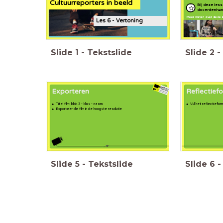
Cultuurreporters in beeld
Bij deze les
docentenhand
Meer weten over deze 
Les 6 - Vertoning
Slide
1
-
Tekstslide
Slide
2
-
Exporteren
Reflectiefo
Titel film: blok 3 - klas - naam
Vul het reflectieformu
Exporteer de film in de hoogste resolutie
Slide
5
-
Tekstslide
Slide
6
-