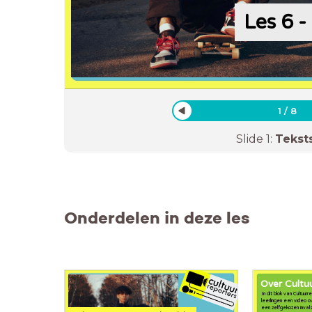
Les 6 -
1
/
8
Slide
1
:
Tekst
Onderdelen in deze les
Over Cultu
In dit blok van Cultuu
leerlingen een video ov
een zelfgekozen inval