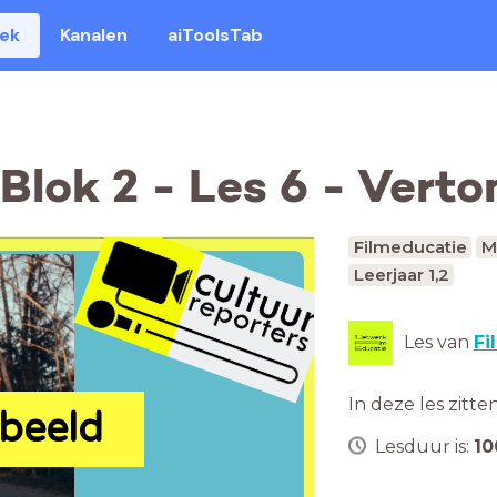
eek
Kanalen
aiToolsTab
Blok 2 - Les 6 - Verto
Filmeducatie
M
Leerjaar 1,2
Les van
Fi
In deze les zitte
 beeld
Lesduur is:
10