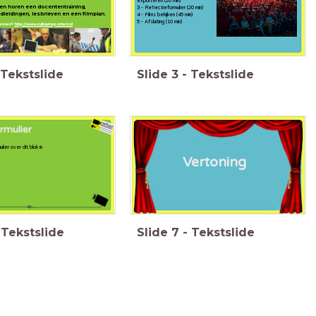
exporteren (20 min)
sen horen een docententraining,
3 - Reflectieformulier (20 min)
leidingen, lesbrieven en een filmplan.
4 - Films bekijken (45 min)
5 - Afsluiting (10 min)
lessen?
http://www.cultuurreporters.nl
Tekstslide
Slide
3
-
Tekstslide
rmulier
lier over dit blok in
Vertoning
Tekstslide
Slide
7
-
Tekstslide