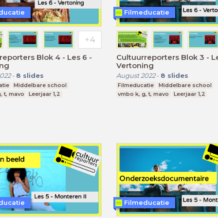
ducatie
Filmeducatie
rters Blok 4 - Les 6 -
Cultuurreporters Blok 3 - Les 6 -
ing
Vertoning
022
-
8
slides
August 2022
-
8
slides
atie
Middelbare school
Filmeducatie
Middelbare school
, t, mavo
Leerjaar 1,2
vmbo k, g, t, mavo
Leerjaar 1,2
ducatie
Filmeducatie