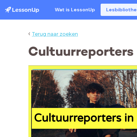
Wat is LessonUp
Lesbiblioth
‹
Terug naar zoeken
Cultuurreporters 
Cultuurreporters in