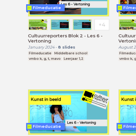
Filmeducatie
Filme
Cultuurreporters Blok 2 - Les 6 -
Cultuurrepo
Vertoning
Verton
January 2024
-
8
slides
August 2
Filmeducatie
Middelbare school
Filmeduc
vmbo k, g, t, mavo
Leerjaar 1,2
vmbo k, g
Filmeducatie
Filme