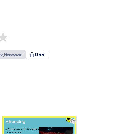
Bewaar
Deel
Afronding
Deze les ga je de film afronden
en exporteren