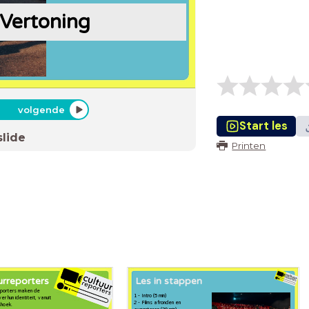
 Vertoning
volgende
Start les
slide
Printen
urreporters
Les in stappen
rreporters maken de
1 - Intro (5 min)
er hun identiteit, vanuit
2 - Films afronden en
shoek.