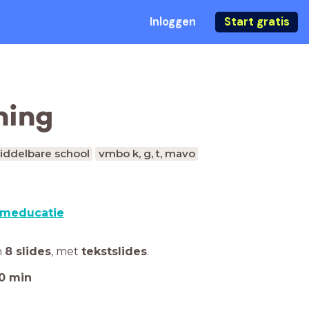
Inloggen
Start gratis
ning
iddelbare school
vmbo k, g, t, mavo
lmeducatie
n
8 slides
,
met
tekstslides
.
0
min