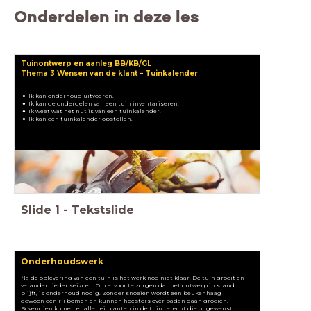
Onderdelen in deze les
Tuinontwerp en aanleg BB/KB/GL
Thema 3 Wensen van de klant
– Tuinkalender
Ik kan onderhoud uitvoeren.
Ik kan de onderdelen van een tuin inventariseren.
Ik weet wat het nut is van een tuinkalender.
Ik kan een tuinkalender opstellen.
Slide
1
-
Tekstslide
Onderhoudswerk
Na de oplevering van een tuin is het werk nog niet klaar. De tuin groeit en
verandert ieder seizoen. Om ervoor te zorgen dat het ontwerp in stand
blijft, is onderhoud nodig. Zonder snoeien wordt een beukenhaag
gewoon een rij bomen en kunnen heesters over paden gaan groeien.
Bovendien komen er allerlei planten in de tuin terecht die ongewenst