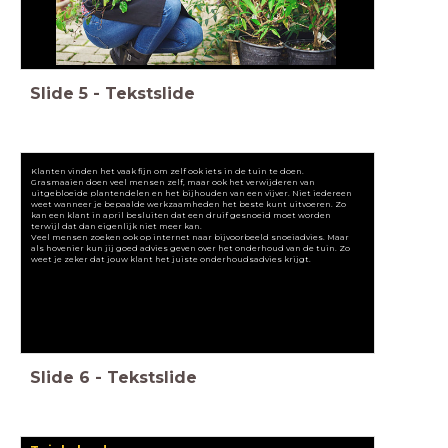
Slide
5
-
Tekstslide
Klanten vinden het vaak fijn om zelf ook iets in de tuin te doen.
Grasmaaien doen veel mensen zelf, maar ook het verwijderen van
uitgebloeide plantendelen en het bijhouden van een vijver. Niet iedereen
weet wanneer je bepaalde werkzaamheden het beste kunt uitvoeren. Zo
kan een klant in april besluiten dat een druif gesnoeid moet worden
terwijl dat dan eigenlijk niet meer kan.
Veel mensen zoeken ook op internet naar bijvoorbeeld snoeiadvies. Maar
als hovenier kun jij goed advies geven over het onderhoud van de tuin. Zo
weet je zeker dat jouw klant het juiste onderhoudsadvies krijgt.
Slide
6
-
Tekstslide