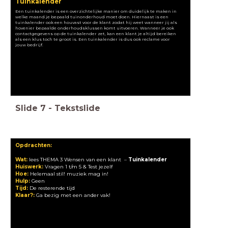
Tuinkalender
Een tuinkalender is een overzichtelijke manier om duidelijk te maken in
welke maand je bepaald tuinonderhoud moet doen. Hiernaast is een
tuinkalender ook een houvast voor de klant zodat hij weet wanneer jij als
hovenier bepaalde onderhoudsklussen komt uitvoeren. Wanneer je ook
contactgegevens op de tuinkalender zet, kan een klant je altijd bereiken
als een klus toch te groot is. Een tuinkalender is dus ook reclame voor
jouw bedrijf.
Slide
7
-
Tekstslide
Opdrachten:
Wat:
lees THEMA 3 Wensen van een klant –
Tuinkalender
Huiswerk:
Vragen 1 t/m 5 & Test jezelf
Hoe:
Helemaal stil! muziek mag in!
Hulp:
Geen
Tijd:
De resterende tijd
Klaar?:
Ga bezig met een ander vak!