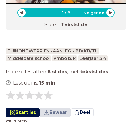
1
/
8
volgende
Slide
1
:
Tekstslide
TUINONTWERP EN -AANLEG - BB/KB/TL
Middelbare school
vmbo b, k
Leerjaar 3,4
In deze les zitten
8 slides
,
met
tekstslides
.
Lesduur is:
15
min
Start les
Bewaar
Deel
Printen