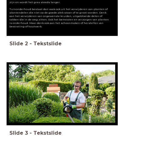
zijn en wordt het gras steeds langer.
Tuinonderhoud bestaat dan vaak ook uit het verwijderen van planten of
plantendelen die niet op de goede plek staan of te groot worden. Denk
aan het verwijderen van ongewenste kruiden, uitgebloeide delen of
takken die in de weg zitten. Ook het bemesten en verzorgen van planten
is onderhoud. Maar denk ook aan het schoonmaken of herstellen van
bestrating of houtwerk.
Slide
2
-
Tekstslide
Slide
3
-
Tekstslide