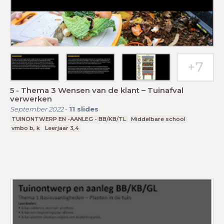
5 - Thema 3 Wensen van de klant – Tuinafval
verwerken
September 2022
-
11
slides
TUINONTWERP EN -AANLEG - BB/KB/TL
Middelbare school
vmbo b, k
Leerjaar 3,4