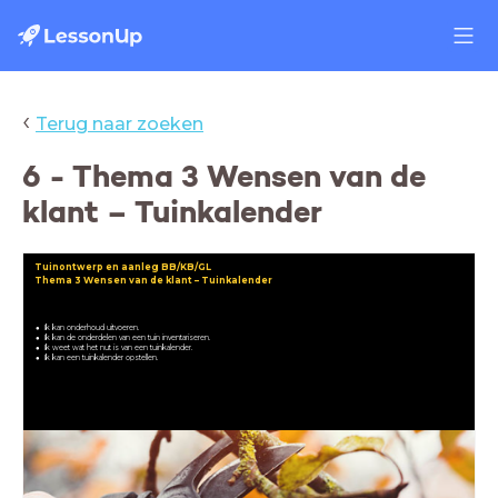
‹
Terug naar zoeken
6 - Thema 3 Wensen van de
klant – Tuinkalender
Tuinontwerp en aanleg BB/KB/GL
Thema 3 Wensen van de klant
– Tuinkalender
Ik kan onderhoud uitvoeren.
Ik kan de onderdelen van een tuin inventariseren.
Ik weet wat het nut is van een tuinkalender.
Ik kan een tuinkalender opstellen.