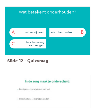
Wat betekent onderhouden?
A
B
vuil verwijderen
microben doden
beschermlaag
C
aanbrengen
Slide
12
-
Quizvraag