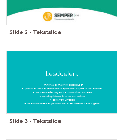
Slide
2
-
Tekstslide
Lesdoelen:
materiaal en materieel onderhouden
gebruik en bewaren van onderhoudsproducten volgens de voorschriften
werkzaamheden volgens de voorschriften uitvoeren
voor dagelijkse orde en netheid instaan
poetswerk uitvoeren
verschillende leef- en gebruiksruimten een onderhoudsbeurt geven
Slide
3
-
Tekstslide