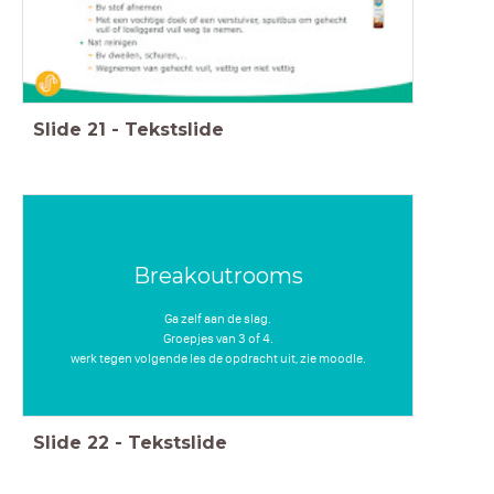
Slide
21
-
Tekstslide
Breakoutrooms
Ga zelf aan de slag.
Groepjes van 3 of 4.
werk tegen volgende les de opdracht uit, zie moodle.
Slide
22
-
Tekstslide