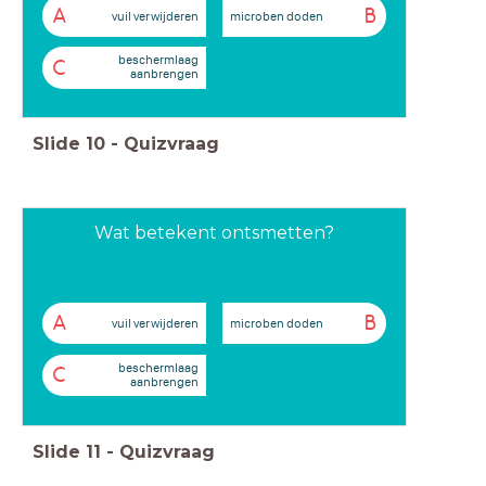
A
B
vuil verwijderen
microben doden
beschermlaag
C
aanbrengen
Slide
10
-
Quizvraag
Wat betekent ontsmetten?
A
B
vuil verwijderen
microben doden
beschermlaag
C
aanbrengen
Slide
11
-
Quizvraag