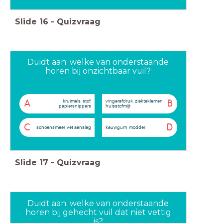
Slide
16
-
Quizvraag
Duidt aan: welke van onderstaande
horen bij onzichtbaar vuil?
kruimels, stof,
vingerafdruk, ziektekiemen,
A
B
papiersnippers
huisstofmijt
C
D
schoensmeer, vet aanslag
kauwgum, modder
Slide
17
-
Quizvraag
Duidt aan: welke van onderstaande
horen bij gehecht vuil dat niet vettig
is?