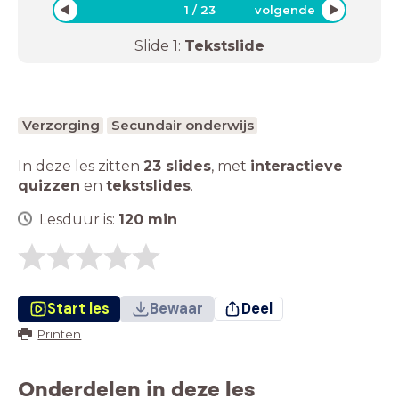
1
/
23
volgende
Slide
1
:
Tekstslide
Verzorging
Secundair onderwijs
In deze les zitten
23 slides
,
met
interactieve
quizzen
en
tekstslides
.
Lesduur is:
120
min
Start les
Bewaar
Deel
Printen
Onderdelen in deze les