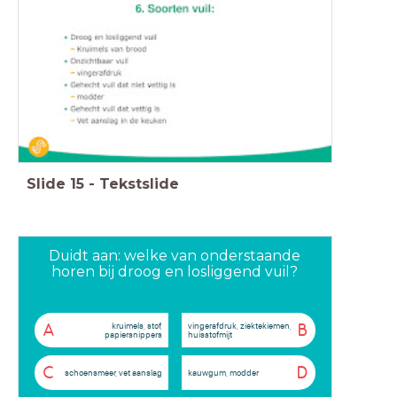
Slide
15
-
Tekstslide
Duidt aan: welke van onderstaande
horen bij droog en losliggend vuil?
kruimels, stof,
vingerafdruk, ziektekiemen,
A
B
papiersnippers
huisstofmijt
C
D
schoensmeer, vet aanslag
kauwgum, modder