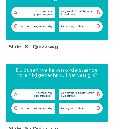
kruimels, stof,
vingerafdruk, ziektekiemen,
A
B
papiersnippers
huisstofmijt
C
D
schoensmeer, vet aanslag
kauwgum, modder
Slide
18
-
Quizvraag
Duidt aan: welke van onderstaande
horen bij gehecht vuil dat vettig is?
kruimels, stof,
vingerafdruk, ziektekiemen,
A
B
papiersnippers
huisstofmijt
C
D
schoensmeer, vet aanslag
kauwgum, modder
Slide
19
-
Quizvraag