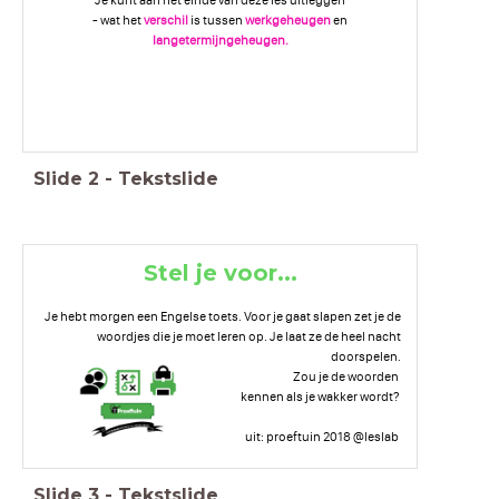
- wat het
verschil
is tussen
werkgeheugen
en
langetermijngeheugen.
Slide
2
-
Tekstslide
Stel je voor...
Je hebt morgen een Engelse toets. Voor je gaat slapen zet je de
woordjes die je moet leren op. Je laat ze de heel nacht
doorspelen.
Zou je de woorden
kennen als je wakker wordt?
uit: proeftuin 2018 @leslab
Slide
3
-
Tekstslide