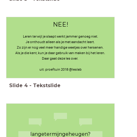
NEE!
Leren terwijl je slaapt werkt jammer genoeg niet.
Je onthoudt alleen als je met aandacht leert.
Zo zijn er nog veel meer handige weetjes over hersenen.
Als je die kent, kun je daar gebruik van maken bij het leren.
Daar gaat deze les over.
uit: proeftuin 2018 @leslab
Slide
4
-
Tekstslide
langetermijngeheugen?