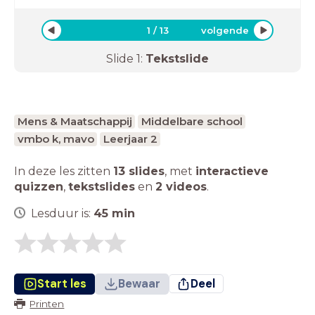
1
/
13
volgende
Slide
1
:
Tekstslide
Mens & Maatschappij
Middelbare school
vmbo k, mavo
Leerjaar 2
In deze les zitten
13 slides
,
met
interactieve
quizzen
,
tekstslides
en
2 videos
.
Lesduur is:
45
min
Start les
Bewaar
Deel
Printen