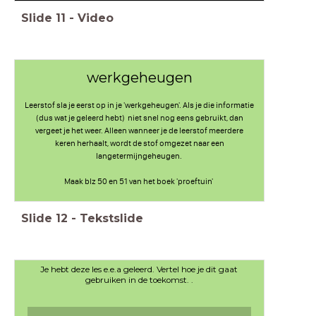
Slide
11
-
Video
werkgeheugen
Leerstof sla je eerst op in je 'werkgeheugen'. Als je die informatie
(dus wat je geleerd hebt) niet snel nog eens gebruikt, dan
vergeet je het weer. Alleen wanneer je de leerstof meerdere
keren herhaalt, wordt de stof omgezet naar een
langetermijngeheugen.
Maak blz 50 en 51 van het boek 'proeftuin'
Slide
12
-
Tekstslide
Je hebt deze les e.e.a geleerd. Vertel hoe je dit gaat
gebruiken in de toekomst. .