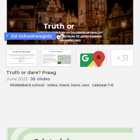
Dé Schoolreisgids
Truth or dare? Praag
June 2022
-
35
slides
Middelbare school
vmbo, mavo, havo, vwo
Leerjaar 1-6