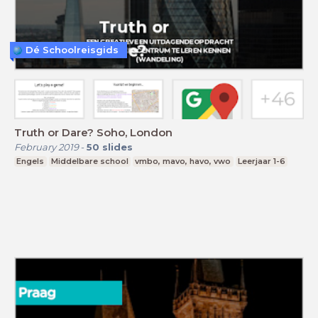
Dé Schoolreisgids
Truth or Dare? Soho, London
February 2019
-
50
slides
Engels
Middelbare school
vmbo, mavo, havo, vwo
Leerjaar 1-6