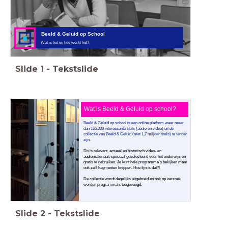
Beeld & Geluid op School
Wat is het en hoe werkt het?
Slide
1
-
Tekstslide
foto:
Wat is Beeld & Geluid op school?
Beeld & Geluid op school is een online platform waar meer
dan 165.000 interessante titels (audio en video) uit de
collectie van Beeld & Geluid (met 1,7 miljoen titels) te vinden
zijn.
Dit is relevant, actueel en historisch video- en
audiomateriaal, speciaal geselecteerd voor het onderwijs én
gratis te gebruiken. Je kunt hele programma's bekijken maar
ook zelf fragmenten knippen. Hoe fijn is dat?!
De collectie wordt dagelijks uitgebreid en ook op verzoek
worden programma's toegevoegd.
Slide
2
-
Tekstslide