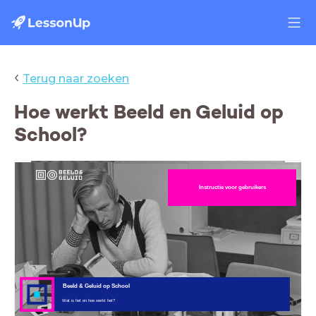
‹
Terug naar zoeken
Hoe werkt Beeld en Geluid op
School?
Instructie voor gebruikers
Beeld & Geluid op School
Wat is het en hoe werkt het?