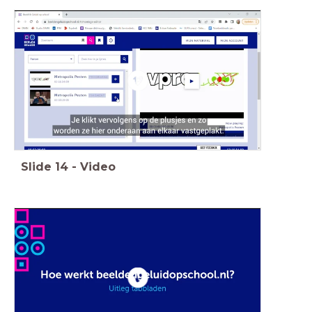
Slide
14
-
Video