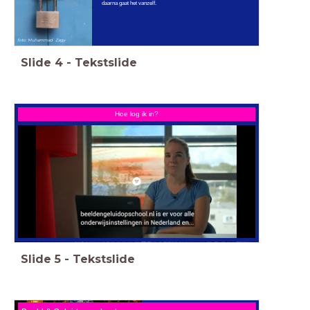
daarna gaat het vanzelf.
foto: Muhammad Zagy
Slide
4
-
Tekstslide
Hoe log ik in?
Slide
5
-
Tekstslide