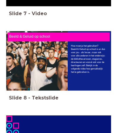
Slide
7
-
Video
Beeld & Geluid op school
Hoe moet je het gebruiken?
Beeld & Geluid op school is er dus
voor jou - als leraar, maar ook
voor alle anderen in het onderwijs:
de bibliothecarissen, stagiaires,
directeuren en vooral ook voor de
leerlingen zelf. Bekijk in de
volgende video hoe gemakkelijk
het te gebruiken is.
foto: Nicolas Green
Slide
8
-
Tekstslide