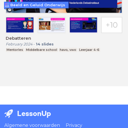
Beeld en Geluid Onderwijs
Debatteren
February 2024
-
14
slides
Mentorles
Middelbare school
havo, vwo
Leerjaar 4-6
LessonUp
Algemene voorwaarden
Privacy