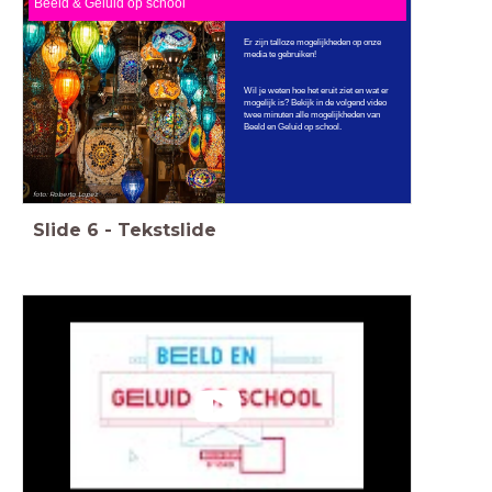
Beeld & Geluid op school
Er zijn talloze mogelijkheden op onze
media te gebruiken!
Wil je weten hoe het eruit ziet en wat er
mogelijk is? Bekijk in de volgend video
twee minuten alle mogelijkheden van
Beeld en Geluid op school.
foto: Roberto Lopez
Slide
6
-
Tekstslide