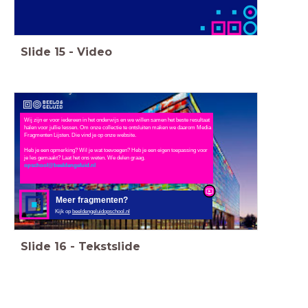
Slide
15
-
Video
Wij zijn er voor iedereen in het onderwijs en we willen samen het beste resultaat
halen voor jullie lessen. Om onze collectie te ontsluiten maken we daarom Media
Fragmenten Lijsten. Die vind je op onze website.
Heb je een opmerking? Wil je wat toevoegen? Heb je een eigen toepassing voor
je les gemaakt? Laat het ons weten. We delen graag.
opschool@beeldengeluid.nl
Meer fragmenten?
Kijk op
beeldengeluidopschool.nl
Slide
16
-
Tekstslide