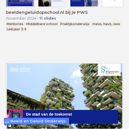
beeldengeluidopschool.nl bij je PWS
November 2024
-
11
slides
Mentorles
Middelbare school
Praktijkonderwijs
mavo, havo, vwo
Leerjaar 3-5
Beeld en Geluid Onderwijs