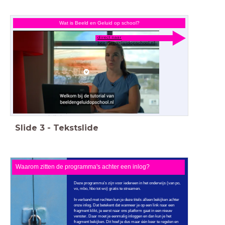
Wat is Beeld en Geluid op school?
direct naar
beeldengeluidopschool.nl
beeld en geluid, beeld
en geluid op school,
media, onderwijs,
educatie, instructie,
introductie, wat is,
hoe werkt het,
lesvideo, lesstarter,
interactieve les
Slide
3
-
Tekstslide
Waarom zitten de programma's achter een inlog?
Deze programma's zijn voor iedereen in het onderwijs (van po,
vo, mbo, hbo tot wo) gratis te streamen.
In verband met rechten kun je deze titels alleen bekijken achter
onze inlog. Dat betekent dat wanneer je op een link naar een
fragment klikt, je eerst naar ons platform gaat in een nieuw
venster. Daar moet je eenmalig inloggen en dan kun je het
fragment bekijken. Dit hoef je dus maar één keer te regelen en