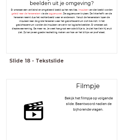
beelden uit je omgeving?
Er ontstaat een verkleind en omgekeerd beeld op het netvlies.
Impulsen
van dat beeld worden
geleid naar de hersenstam
via de
oogzenuwen
. De oogzenuwen kruisen. De linkerhelft van de
hersenen neemt dus het rechterbeeld waar en andersom. Vanuit de hersenstam lopen de
impulsen naar de grote hersenen waar het gezichtscentrum zich bevindt. In het
gezichtscentrum worden de impulsen verwerkt tot logische beelden. Er ontstaat ook
dieptewaarneming. Ga maar na. Je weet hoe groot een cola blikje is. Je ziet hoe klein hij eruit
ziet. Zo kan je een goede inschatting maken van hoe ver het blikje van je af staat.
Slide
18
-
Tekstslide
Filmpje
Bekijk het filmpje op volgende
slide. Beantwoord nadien de
bijhorende vragen.