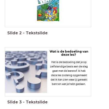
Slide
2
-
Tekstslide
Wat is de bedoeling van
deze les?
Het is de bedoeling dat je op
zelfstandige basis aan de slag
gaat met de leerstof. Ik heb
deze les zodanig opgemaakt
dat ik kan zien waar jij geraakt
bent en wat je hebt gedaan.
Slide
3
-
Tekstslide