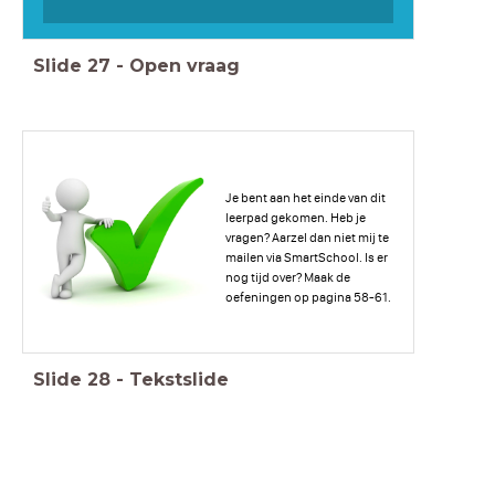
Slide
27
-
Open vraag
Je bent aan het einde van dit
leerpad gekomen. Heb je
vragen? Aarzel dan niet mij te
mailen via SmartSchool. Is er
nog tijd over? Maak de
oefeningen op pagina 58-61.
Slide
28
-
Tekstslide