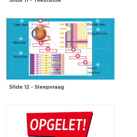
Slide
11
-
Tekstslide
Blinde vlek
Gele vlek
Oogzenuw
Netvlies
Vaatvlies
H
arde
oogvlies
Slide
12
-
Sleepvraag