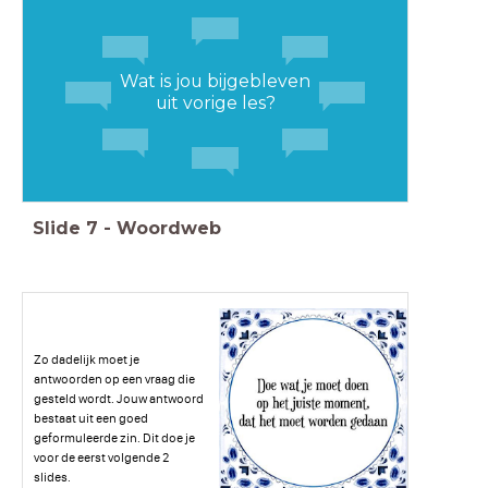
Wat is jou bijgebleven
uit vorige les?
Slide
7
-
Woordweb
Zo dadelijk moet je
antwoorden op een vraag die
gesteld wordt. Jouw antwoord
bestaat uit een goed
geformuleerde zin. Dit doe je
voor de eerst volgende 2
slides.