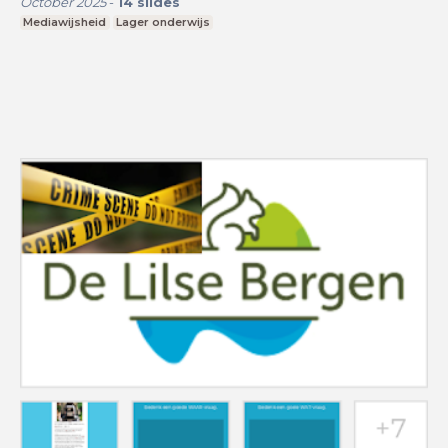
October 2025
-
14
slides
Mediawijsheid
Lager onderwijs