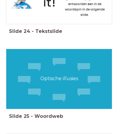
antwoorden aan in de
woordspin in de volgende
slide.
Slide
24
-
Tekstslide
Optische illusies
Slide
25
-
Woordweb