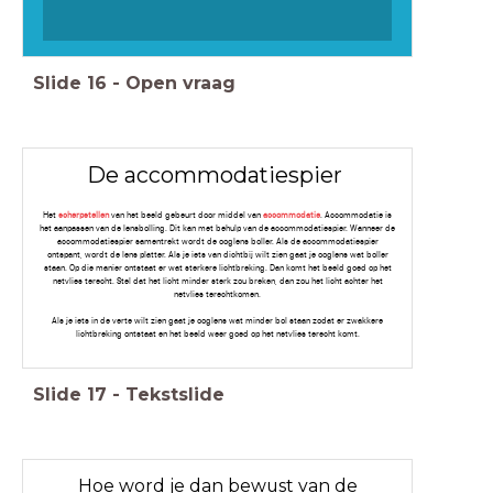
Slide
16
-
Open vraag
De accommodatiespier
Het
scherpstellen
van het beeld gebeurt door middel van
accommodatie
. Accommodatie is
het aanpassen van de lensbolling. Dit kan met behulp van de accommodatiespier. Wanneer de
accommodatiespier samentrekt wordt de ooglens boller. Als de accommodatiespier
ontspant, wordt de lens platter. Als je iets van dichtbij wilt zien gaat je ooglens wat boller
staan. Op die manier ontstaat er wat sterkere lichtbreking. Dan komt het beeld goed op het
netvlies terecht. Stel dat het licht minder sterk zou breken, dan zou het licht achter het
netvlies terechtkomen.
Als je iets in de verte wilt zien gaat je ooglens wat minder bol staan zodat er zwakkere
lichtbreking ontstaat en het beeld weer goed op het netvlies terecht komt.
Slide
17
-
Tekstslide
Hoe word je dan bewust van de