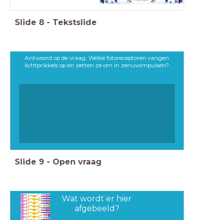
Slide
8
-
Tekstslide
Antwoord op de vraag: Welke fotoreceptoren vangen
lichtprikkels op en zetten ze om in zenuwimpulsen?
Slide
9
-
Open vraag
Wat wordt er hier
afgebeeld?