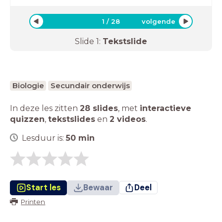
1
/
28
volgende
Slide
1
:
Tekstslide
Biologie
Secundair onderwijs
In deze les zitten
28 slides
,
met
interactieve
quizzen
,
tekstslides
en
2 videos
.
Lesduur is:
50
min
Start les
Bewaar
Deel
Printen