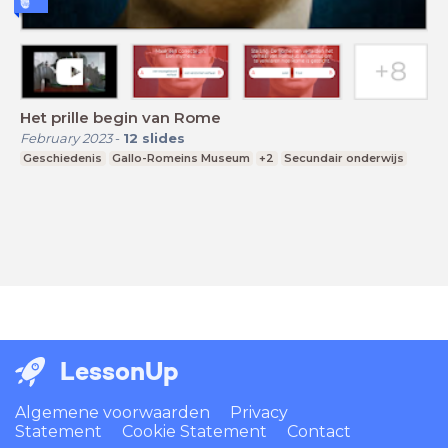
Het prille begin van Rome
February 2023
-
12
slides
Geschiedenis
Gallo-Romeins Museum
+2
Secundair onderwijs
LessonUp
Algemene voorwaarden
Privacy
Statement
Cookie Statement
Contact