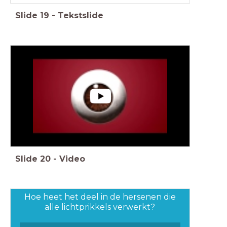
Slide
19
-
Tekstslide
Slide
20
-
Video
Hoe heet het deel in de hersenen die
alle lichtprikkels verwerkt?