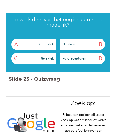
In welk deel van het oog is geen zicht
mogelijk?
A
B
Blinde vlek
Netvlies
C
D
Gele vlek
Fotoreceptoren
Slide
23
-
Quizvraag
Zoek op:
Er bestaan optische illusies.
Zoek op wat dit inhoudt, welke
er zijn en wat er in de hersenen
gebeurt. Vul je gevonden