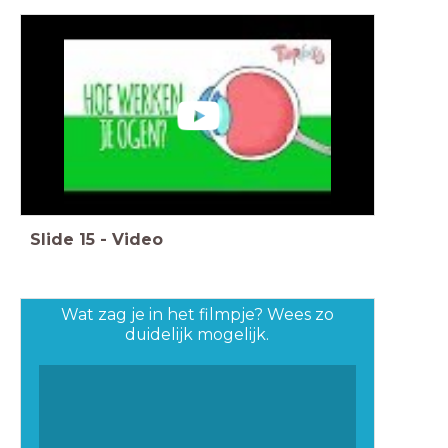
Slide
15
-
Video
Wat zag je in het filmpje? Wees zo
duidelijk mogelijk.