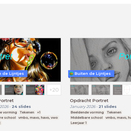
 de Lijntjes
Buiten de Lijntjes
Portret
Opdracht Portret
2026
-
24
slides
January 2026
-
21
slides
e vorming
Tekenen
+1
Beeldende vorming
Tekenen
re school
vmbo, mavo, havo, vwo
Middelbare school
vmbo, mavo, h
2
Leerjaar 1