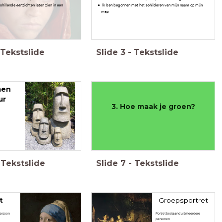
schillende aanzichten laten zien in een
Ik ben begonnen met het schilderen van mijn naam op mijn
map
Tekstslide
Slide
3
-
Tekstslide
men
ur
3. Hoe maak je groen?
Tekstslide
Slide
7
-
Tekstslide
t
Groepsportret
persoon
Portret bestaand uit meerdere
personen