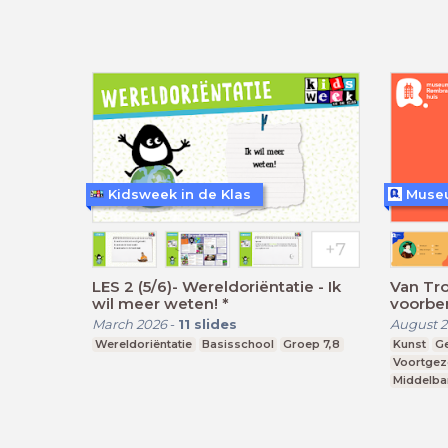
Kidsweek in de Klas
Muse
LES 2 (5/6)- Wereldoriëntatie - Ik
Van Tron
wil meer weten! *
voorbe
Rembra
March 2026
-
11
slides
August 2
Wereldoriëntatie
Basisschool
Groep 7,8
Kunst
G
Voortgez
Middelba