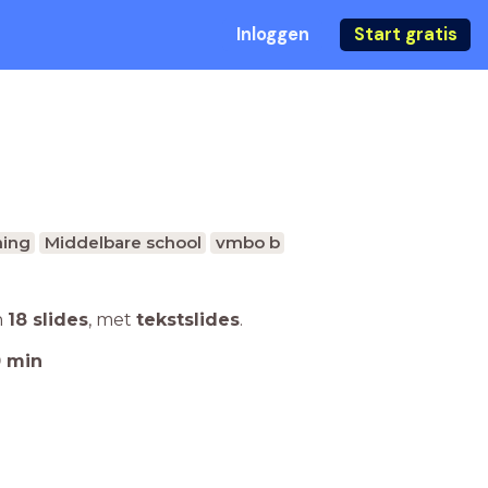
Inloggen
Start gratis
ing
Middelbare school
vmbo b
n
18 slides
,
met
tekstslides
.
0
min