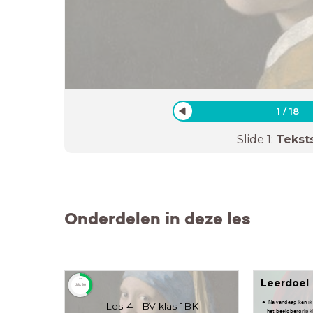
1
/
18
Slide
1
:
Tekst
Onderdelen in deze les
Leerdoel
timer
33:00
Na vandaag kan ik 
Les 4 - BV klas 1BK
het beeldbergrip k