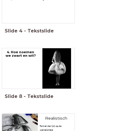
Slide
4
-
Tekstslide
4. Hoe noemen
we zwart en wit?
Slide
8
-
Tekstslide
Realistisch
Portret dat lijkt op de
werkelijkheid