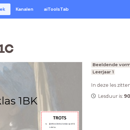
eek
Kanalen
aiToolsTab
R1C
Beeldende vorm
Leerjaar 1
In deze les zitte
Lesduur is:
9
klas 1BK