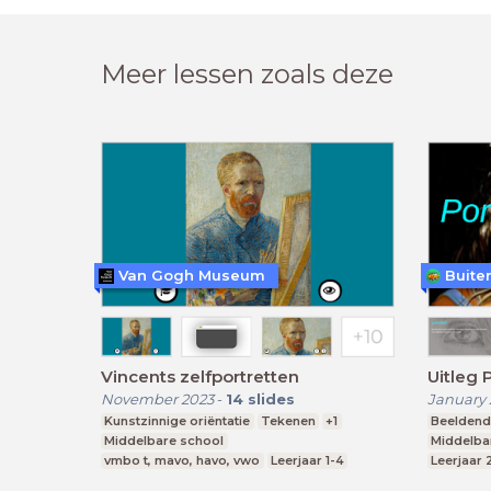
Meer lessen zoals deze
Van Gogh Museum
Buiten
Vincents zelfportretten
Uitleg 
November 2023
-
14
slides
January 
Kunstzinnige oriëntatie
Tekenen
+1
Beeldend
Middelbare school
Middelba
vmbo t, mavo, havo, vwo
Leerjaar 1-4
Leerjaar 