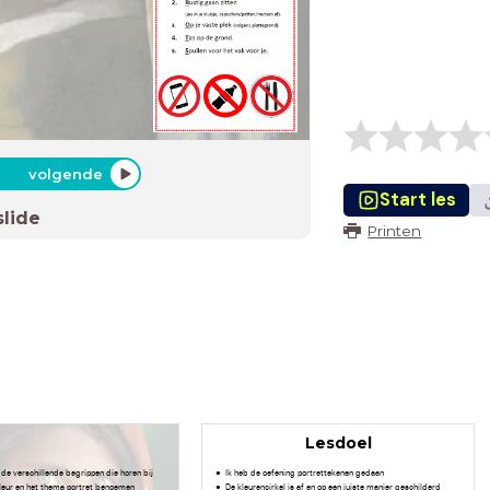
volgende
Start les
slide
Printen
Lesdoel
de verschillende begrippen die horen bij
Ik heb de oefening portrettekenen gedaan
leur en het thema portret benoemen
De kleurencirkel is af en op een juiste manier geschilderd