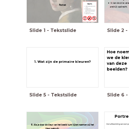
Ik kan de drie ver
Portret
praktijk opdracht.
Slide
1
-
Tekstslide
Slide
2
-
Hoe noe
we de kle
1. Wat zijn de primaire kleuren?
van deze
beelden?
Slide
5
-
Tekstslide
Slide
6
-
Portre
Een afbeelding van een 
5. Als je door de kleur van het beeld kunt kijken noemen wij het
kleur gebruik:...................................