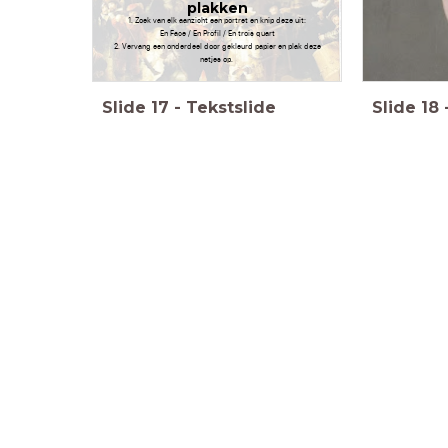
plakken
1. Zoek van elk aanzicht een portret en knip deze uit:
En Face / En Profil / En trois quart
2. Vervang een onderdeel door gekleurd papier en plak deze
netjes op.
Slide
17
-
Tekstslide
Slide
18