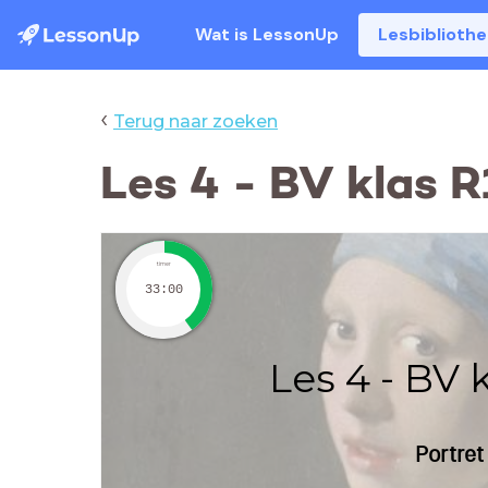
Wat is LessonUp
Lesbiblioth
‹
Terug naar zoeken
Les 4 - BV klas 
timer
33:00
Les 4 - BV 
Portret