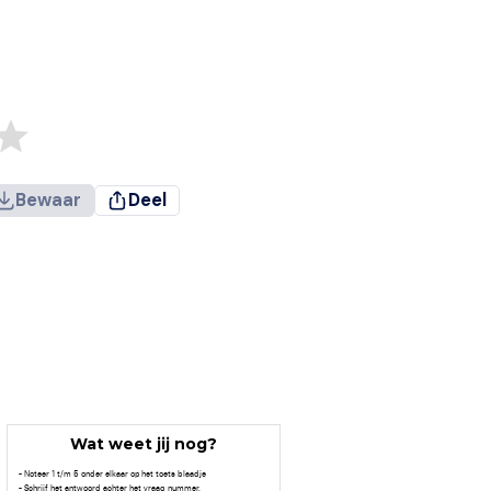
Bewaar
Deel
Wat weet jij nog?
- Noteer 1 t/m 5 onder elkaar op het toets blaadje
- Schrijf het antwoord achter het vraag nummer.