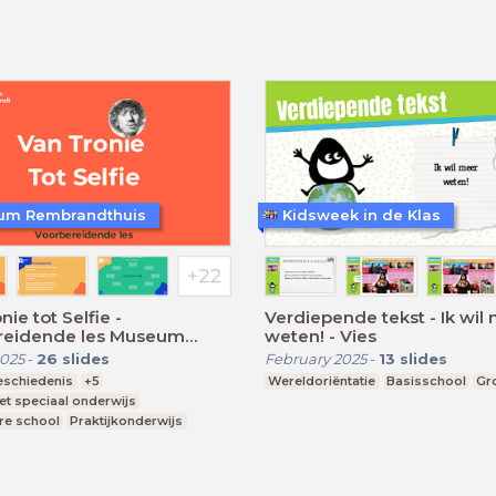
um Rembrandthuis
Kidsweek in de Klas
ie tot Selfie -
Verdiepende tekst - Ik wil
reidende les Museum
weten! - Vies
ndthuis
025
-
26
slides
February 2025
-
13
slides
eschiedenis
+5
Wereldoriëntatie
Basisschool
Gr
et speciaal onderwijs
re school
Praktijkonderwijs