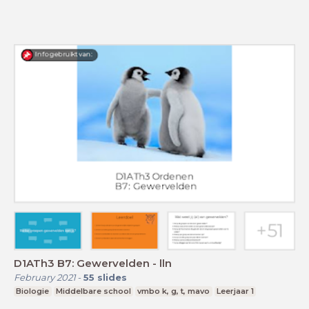
D1ATh3 B7: Gewervelden - lln
February 2021
-
55
slides
Biologie
Middelbare school
vmbo k, g, t, mavo
Leerjaar 1