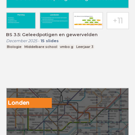
BS 3.5: Geleedpotigen en gewervelden
December 2025
-
15
slides
Biologie
Middelbare school
vmbo g
Leerjaar 3