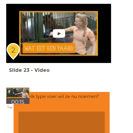
2
Slide
23
-
Video
Welk type voer wil ze nu noemen?
00:15