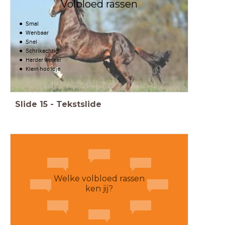
Volbloed rassen
Smal
Wenbaar
Snel
Schrikachtig
Harder werker
Klein hoofdje
Slide
15
-
Tekstslide
Welke volbloed rassen
ken jij?