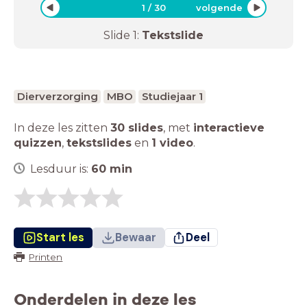
1
/
30
volgende
Slide
1
:
Tekstslide
Dierverzorging
MBO
Studiejaar 1
In deze les zitten
30 slides
,
met
interactieve
quizzen
,
tekstslides
en
1 video
.
Lesduur is:
60
min
Start les
Bewaar
Deel
Printen
Onderdelen in deze les