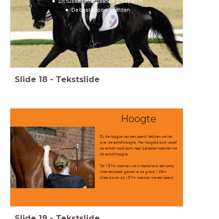
Zit tussen voorgaande groepen in
De beste sport paarden
Slide
18
-
Tekstslide
Hoogte
Bij de hoogte van een paard hebben we het
over de schofthoogte. Het hoogste punt vanaf
de schoft loodrecht naar beneden noemen we
de schofthoogte.
Tot 1.57m noemen we in Nederland een pony.
Internationaal gezien is de grens 1.48m
Alles boven de 1.57m noemen we een paard
Slide
19
-
Tekstslide