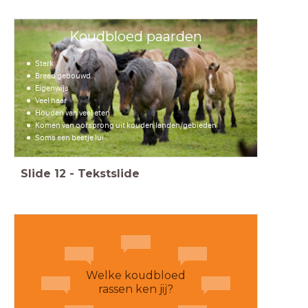
Koudbloed paarden
Sterk
Breed gebouwd
Eigenwijs
Veel haar
Houden van veel eten
Komen van oorsprong uit kouden landen/gebieden
Soms een beetje lui
Slide
12
-
Tekstslide
Welke koudbloed
rassen ken jij?