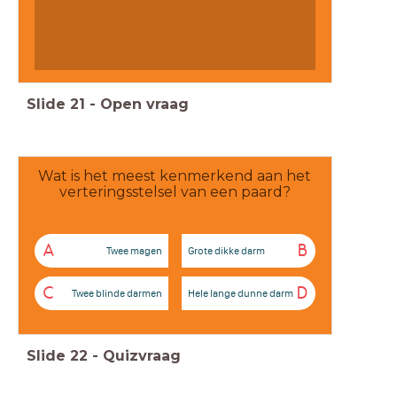
Slide
21
-
Open vraag
Wat is het meest kenmerkend aan het
verteringsstelsel van een paard?
A
B
Twee magen
Grote dikke darm
C
D
Twee blinde darmen
Hele lange dunne darm
Slide
22
-
Quizvraag