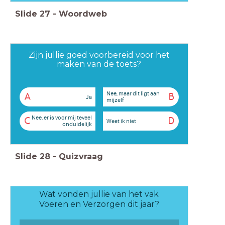
Slide
27
-
Woordweb
Zijn jullie goed voorbereid voor het
maken van de toets?
Nee, maar dit ligt aan
A
B
Ja
mijzelf
Nee, er is voor mij teveel
C
D
Weet ik niet
onduidelijk
Slide
28
-
Quizvraag
Wat vonden jullie van het vak
Voeren en Verzorgen dit jaar?