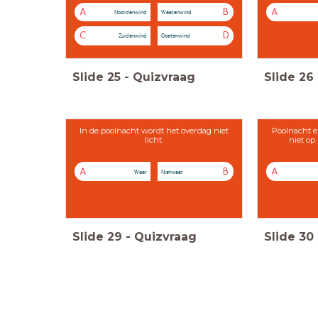
A
B
A
Noordenwind
Westenwind
C
D
Zuidenwind
Oostenwind
Slide
25
-
Quizvraag
Slide
26
In de poolnacht wordt het overdag niet
Poolnacht 
licht.
niet op
A
B
A
Waar
Nietwaar
Slide
29
-
Quizvraag
Slide
30