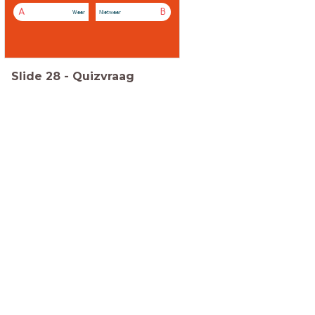
A
B
Waar
Nietwaar
Slide
28
-
Quizvraag