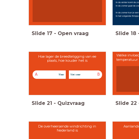
In de winter komt de zo
In de zomer gaat de zon
In de zomer kun je een 
In het volgende filmpje 
Slide
17
-
Open vraag
Slide
18
Welke invloed
Hoe lager de breedteligging van ee
temperatuur 
plaats, hoe kouder het is
A
B
Waar
Niet waar
Slide
21
-
Quizvraag
Slide
22
De overheersende windrichting in
Aanlandi
Nederland is