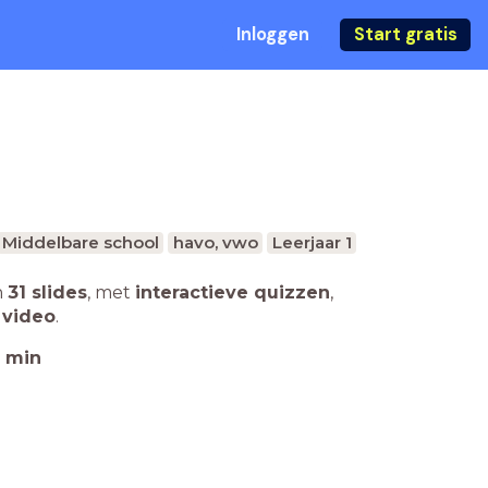
Inloggen
Start gratis
Middelbare school
havo, vwo
Leerjaar 1
n
31 slides
,
met
interactieve quizzen
,
 video
.
min