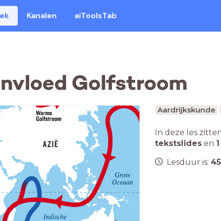
eek
Kanalen
aiToolsTab
 invloed Golfstroom
Aardrijkskunde
In deze les zitte
tekstslides
en
1
Lesduur is:
45