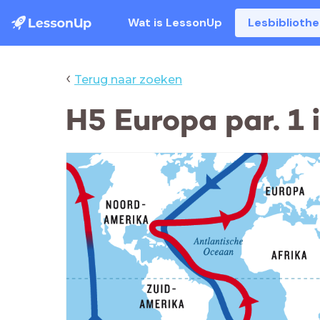
Wat is LessonUp
Lesbiblioth
‹
Terug naar zoeken
H5 Europa par. 1