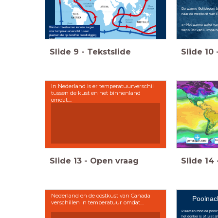
De warme Golfstroom b
naar de westkust van Eu
=> Het warme water van
Wind en zeestromen kunnen zorgen
westkust van Europa no
voor temperatuurverschil tussen
plaatsen die op dezelfde breedteligging
liggen
Slide
9
-
Tekstslide
Slide
10
In Nederland is er temperatuurverschil
tussen de kust en het binnenland
omdat....
tr
gematigde zone
Slide
13
-
Open vraag
Slide
14
Nederland en de oostkust van Canada
Poolnac
verschillen in temperatuur omdat....
Plaatsen rond de poolc
het donker is of juist alt