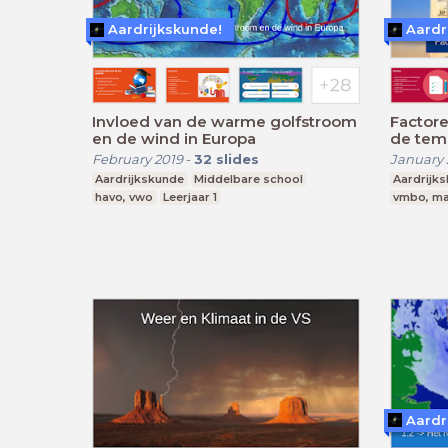
Aardrijkskunde!
Aardr
Invloed van de warme golfstroom
Factore
en de wind in Europa
de t
February 2019
-
32
slides
January 
Aardrijkskunde
Middelbare school
Aardrijk
havo, vwo
Leerjaar 1
vmbo, m
Aardr