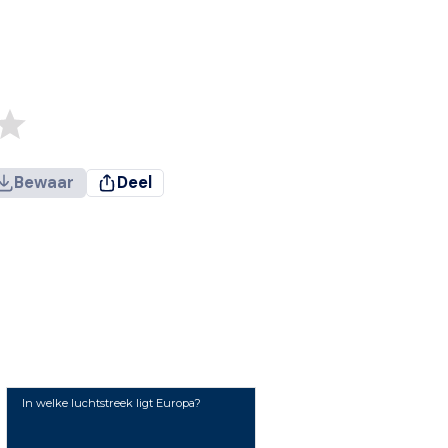
Bewaar
Deel
In welke luchtstreek ligt Europa?