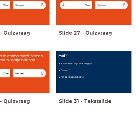
B
A
B
Waar
Nietwaar
Waar
Nietwaar
-
Quizvraag
Slide
27
-
Quizvraag
Exit?
en midzomernacht bestaan
 het zuidelijk halfrond.
Check eerst of je alles begrijpt!
Vragen?
B
Waar
Nietwaar
Tot de volgende keer...!
-
Quizvraag
Slide
31
-
Tekstslide