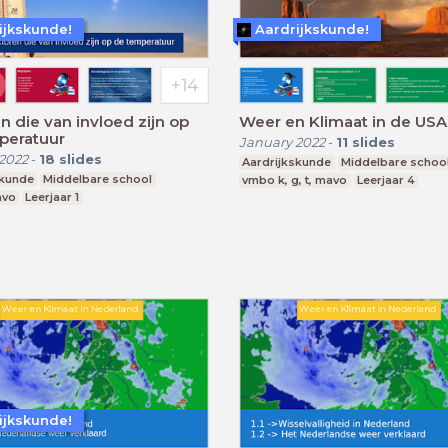
ijkskunde!
Aardrijkskunde!
n die van invloed zijn op
Weer en Klimaat in de USA
emperatuur
January 2022
-
11
slides
2022
-
18
slides
Aardrijkskunde
Middelbare schoo
skunde
Middelbare school
vmbo k, g, t, mavo
Leerjaar 4
avo
Leerjaar 1
ijkskunde!