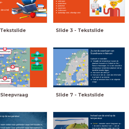
subtropen
rd-
poolstreken
poolcirkel
zeestroom
t de wind
Golfstroom
aanlandige wind, aflandige wind
Tekstslide
Slide
3
-
Tekstslide
Je ziet de weerkaart van
Noord-Europa
Scandinavie in februari
Subtropen
Opdracht in tweetallen:
Poolstreken
Vergelijk de temperatuur tussen de
plaatsen Kuusamo in Finland en Mo i
Rana in Noorwegen. Er is een verschil in
Gemiddelde
temperatuur terwijl deze plaatsen wel op
temperaturen
Midden-
dezelfde breedte liggen.
Europa
Hoe komt dat denk je?
Kom je er niet uit, zoek dan informatie
in je boek of op internet.
Geef je antwoord door in de volgende
Zuid-Europa
vraag!
Sleepvraag
Slide
7
-
Tekstslide
Invloed van de wind op de
n op de temperatuur
temperatuur
Zomer
: zeewater warmt langzaam op -
warm water naar gebieden waar het kouder is.
> de wind is daardoor koel -> aan de
koud water naar gebieden waar het warmer is.
kust is het daardoor koeler dan in het