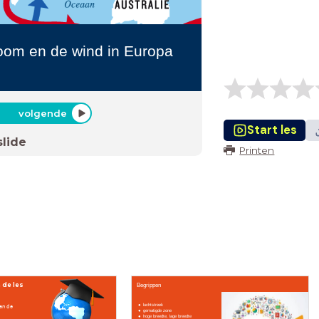
room en de wind in Europa
volgende
Start les
slide
Printen
 de les
Begrippen
van de
luchtstreek
gematigde zone
hoge breedte, lage breedte