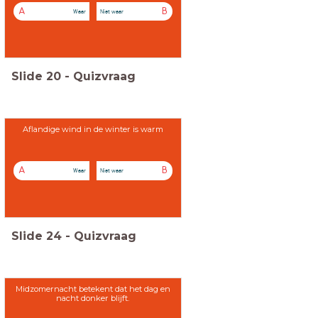
A
B
Waar
Niet waar
Slide
20
-
Quizvraag
Aflandige wind in de winter is warm
A
B
Waar
Niet waar
Slide
24
-
Quizvraag
Midzomernacht betekent dat het dag en
nacht donker blijft.