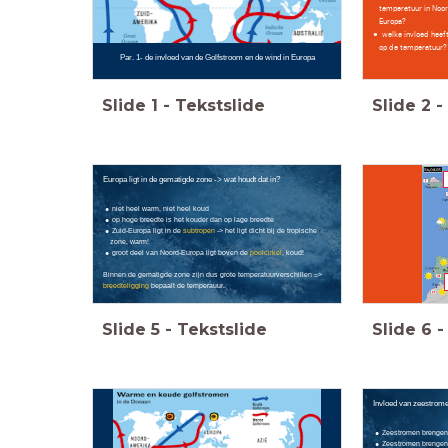
temperatuur in Noo
Europa?
welke invloed heef
op de temperatuur?
Par. 1- de invloed van de Golfstroom en de wind in Europa
Slide
1
-
Tekstslide
Slide
2
-
Europa ligt in de gematigde zone -> wat houdt dat in?
niet heel warm, niet heel koud
op hoge breedte is het kouder dan op lage breedte
Zuid-Europa ligt in de
subtropen
-> het ligt dicht bij de tropische
zone, warm!
groot deel van Noord-Europa ligt boven de
poolcirkel
, koud!
Binnen de gematigde zone zijn dus grote temperatuurverschillen =>
breedteligging
bepaalt de temperauur.
Slide
5
-
Tekstslide
Slide
6
-
Invloed van zeestrome
Zeestromen brengen 
Zeestromen brengen 