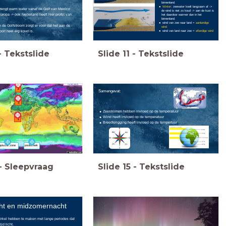
binnenland.
Winter
: zeewater koelt langzaam af ->
rengt warm water vanaf de Golf van Mexico
de wind is niet zo koud -> aan de kust is
ropa -> ook Nederland heeft hier profijt van.
het daardoor warmer dan in het
binnenland.
wind van zee naar land =
aanlandige
 de Golfstroom zorgt er voor dat het aan de
wind
wind van land naar zee =
aflandige wind
oit heel erg koud is.
-
Tekstslide
Slide
11
-
Tekstslide
3
Samengevat:
2
Zeestromen hebben invloed op de temperatuur
Wind heeft invloed op de temperatuur
1
Breedteligging heeft invloed op de tempertuur
poolstreek
opische zone
-
Sleepvraag
Slide
15
-
Tekstslide
ht en midzomernacht
irkel hebben te maken met lange periodes dat
ijd licht.