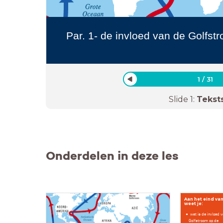
Par. 1- de invloed van de Golfst
1
/
31
Slide
1
:
Tekst
Onderdelen in deze les
Aan het eind van
weet je:
wat is de invloed 
Golfstroom op de