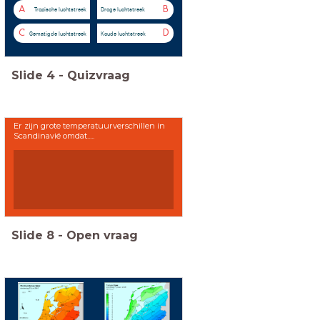
A
B
Tropische luchtstreek
Droge luchtstreek
C
D
Gematigde luchtstreek
Koude luchtstreek
Slide
4
-
Quizvraag
Er zijn grote temperatuurverschillen in
Scandinavië omdat.....
Slide
8
-
Open vraag