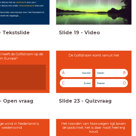
n (bijna) niet op:
poolnacht
(nov.-jan.)
 (bijna) niet onder:
midzomernacht
(mei-juli)
bijzonder verschijnsel zien: Het Noorderlicht.
wordt dit uitgelegd...
-
Tekstslide
Slide
19
-
Video
 heeft de Golfstroom op de
De Golfstroom komt vanuit het
in Europa?
A
B
Noorden
Oosten
C
D
Zuiden
Westen
-
Open vraag
Slide
23
-
Quizvraag
ge wind in Nederland is
Het noorden van Noorwegen ligt boven
westenwind
de poolcirkel, het is daar nooit heel erg
koud.