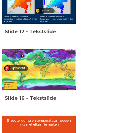
opdracht
Zomer in Nederland: verschil in
Winter in Nederland: verschil in
temperatuur -> welk verschil zie je? -> hoe
temperatuur -> welk verschil zie je? -> hoe
komt dat?
komt dat?
Slide
12
-
Tekstslide
Opdracht
Legenda temperatuur:
-geel = warm
-groen = gematigd
-paars = koud
Slide
16
-
Tekstslide
Breedteligging en temperatuur hebben
niks met elkaar te maken