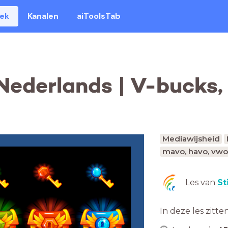
eek
Kanalen
aiToolsTab
Nederlands | V-bucks
Mediawijsheid
mavo, havo, vwo
Les van
St
In deze les zitte