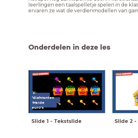
leerlingen een taalspelletje spelen in de kla
ervaren ze wat de verdienmodellen van gam
Onderdelen in deze les
V-
bucks,
diamanten
en
harde
euro’s
Slide
1
-
Tekstslide
Slide
2
-