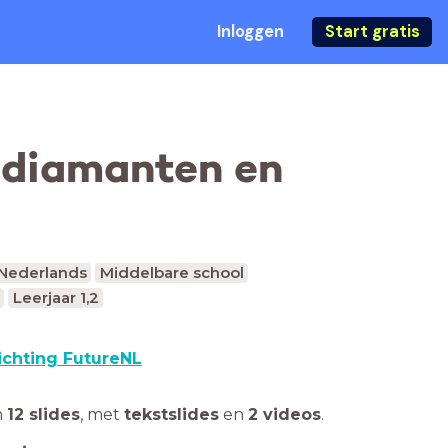
Inloggen
Start gratis
, diamanten en
Nederlands
Middelbare school
Leerjaar 1,2
ichting FutureNL
n
12 slides
,
met
tekstslides
en
2 videos
.