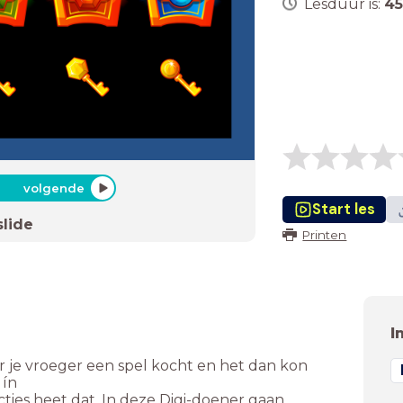
Lesduur is:
45
volgende
Start les
slide
Printen
I
 je vroeger een spel kocht en het dan kon
 ín
ties heet dat. In deze Digi-doener gaan