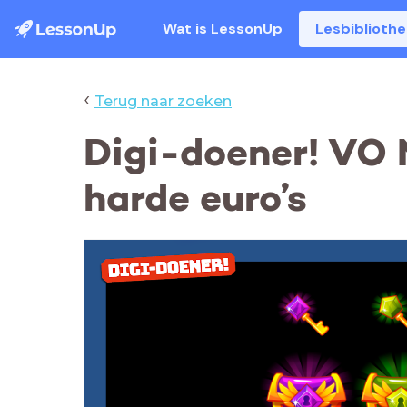
Wat is LessonUp
Lesbiblioth
‹
Terug naar zoeken
Digi-doener! VO 
harde euro’s