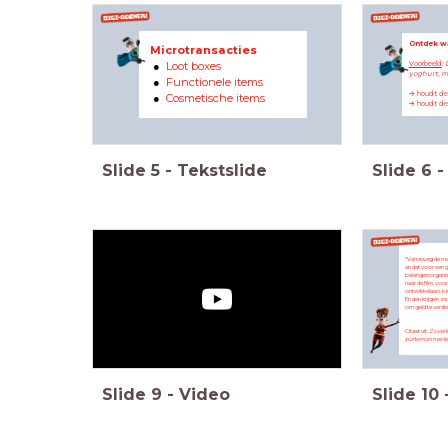
Ontdek w
Microtransacties
Loot boxes
Voorbeeld
:
yoghurt, ma
Functionele items
🡪 houdt d
Cosmetische items
🡪 houdt d
Slide
5
-
Tekstslide
Slide
6
-
“Verreweg de mee
en dat voor een 
belangenorganisa
naar de film, voo
ontwikkelaars bi
En dan krijgen ze
om geld te verdien
Citaat uit:
Zo verl
portemonnee te 
Slide
9
-
Video
Slide
10