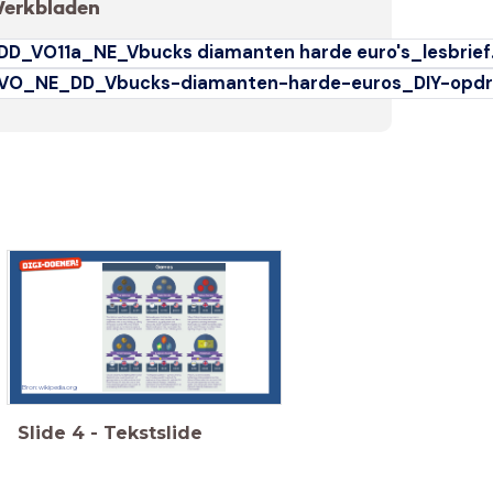
erkbladen
DD_VO11a_NE_Vbucks diamanten harde euro's_lesbrief
VO_NE_DD_Vbucks-diamanten-harde-euros_DIY-opdr
Bron: wikipedia.org
Slide
4
-
Tekstslide