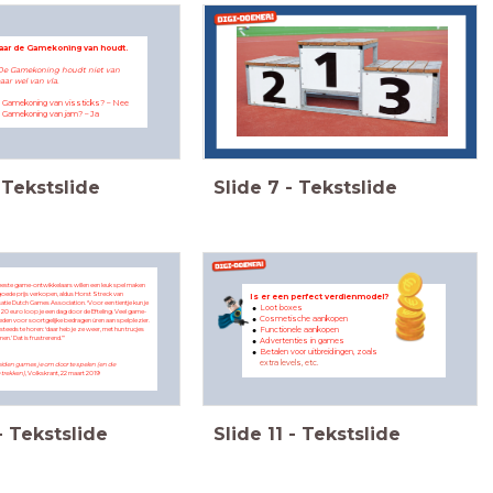
aar de Gamekoning van houdt.
De Gamekoning houdt niet van
ar wel van vla.
e Gamekoning van vissticks? – Nee
e Gamekoning van jam? – Ja
Tekstslide
Slide
7
-
Tekstslide
ste game-ontwikkelaars willen een leuk spel maken
goede prijs verkopen, aldus Horst Streck van
Is er een perfect verdienmodel?
tie Dutch Games Association. ‘Voor een tientje kun je
Loot boxes
r 20 euro loop je een dag door de Efteling. Veel game-
Cosmetische aankopen
eden voor soortgelijke bedragen úren aan spelplezier.
Functionele aankopen
 steeds te horen: ‘daar heb je ze weer, met hun trucjes
en.’ Dat is frustrerend.’”
Advertenties in games
Betalen voor uitbreidingen, zoals
extra levels, etc.
eiden games je om door te spelen (en de
trekken)
, Volkskrant, 22 maart 2019
-
Tekstslide
Slide
11
-
Tekstslide