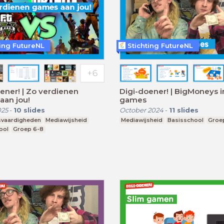
ting FutureNL
Stichting FutureNL
ener! | Zo verdienen
Digi-doener! | BigMoneys i
aan jou!
games
025
-
10
slides
October 2024
-
11
slides
svaardigheden
Mediawijsheid
Mediawijsheid
Basisschool
Groe
ool
Groep 6-8