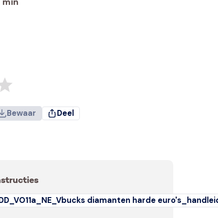
min
Bewaar
Deel
nstructies
DD_VO11a_NE_Vbucks diamanten harde euro's_handlei