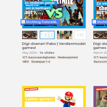
Stichting FutureNL
Stich
Digi-doener! Pabo | Verdienmodel
Digi-do
games!
games 
May 2024
-
14
slides
March 2
ICT-basisvaardigheden
Mediawijsheid
ICT-basi
HBO
Studiejaar 1-4
Basissch