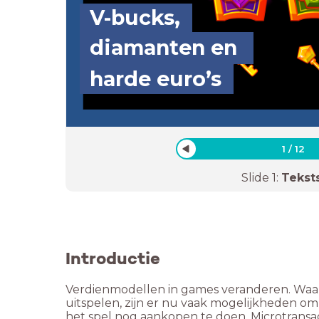
V-bucks,
diamanten en
harde euro’s
1
/
12
Slide
1
:
Tekst
Introductie
Verdienmodellen in games veranderen. Waar
uitspelen, zijn er nu vaak mogelijkheden om
het spel nog aankopen te doen. Microtransac