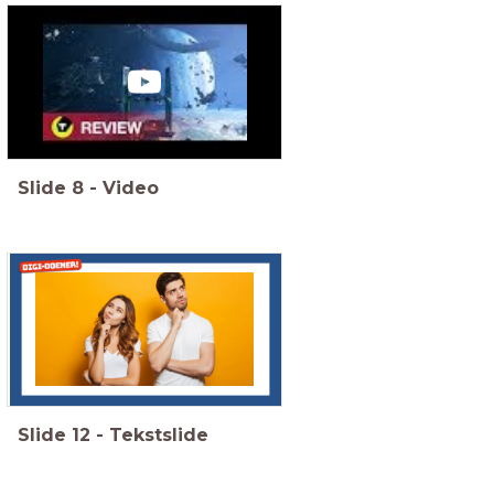
Slide
8
-
Video
Slide
12
-
Tekstslide