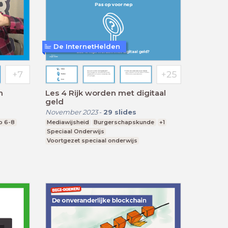
De InternetHelden
n
Les 4 Rijk worden met digitaal
geld
November 2023
-
29
slides
p 6-8
Mediawijsheid
Burgerschapskunde
+1
Speciaal Onderwijs
Voortgezet speciaal onderwijs
Praktijkonderwijs