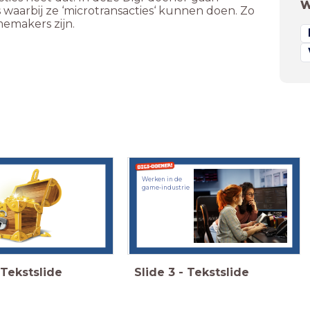
W
s waarbij ze ‘microtransacties‘ kunnen doen. Zo
emakers zijn.
Werken in de
game-industrie
Tekstslide
Slide
3
-
Tekstslide