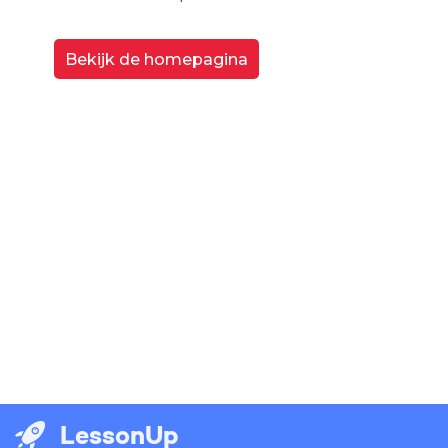
Bekijk de homepagina
LessonUp