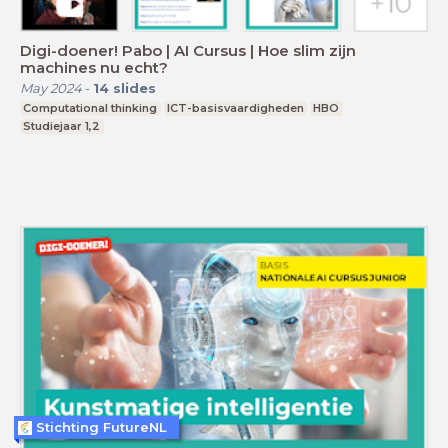
Digi-doener! Pabo | AI Cursus | Hoe slim zijn
machines nu echt?
May 2024
-
14
slides
Computational thinking
ICT-basisvaardigheden
HBO
Studiejaar 1,2
Stichting FutureNL