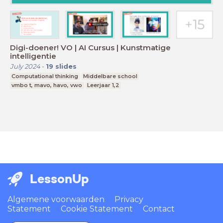
Digi-doener! VO | AI Cursus | Kunstmatige
intelligentie
July 2024
-
19
slides
Computational thinking
Middelbare school
vmbo t, mavo, havo, vwo
Leerjaar 1,2
LessonUp
Algemene voorwaarden
Privacy
Statement
Cookie Statement
Contact