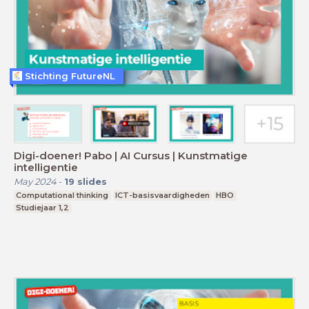
Stichting FutureNL
Digi-doener! Pabo | AI Cursus | Kunstmatige
intelligentie
May 2024
-
19
slides
Computational thinking
ICT-basisvaardigheden
HBO
Studiejaar 1,2