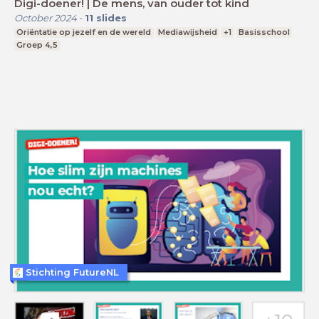
Digi-doener! | De mens, van ouder tot kind
October 2024
-
11
slides
Oriëntatie op jezelf en de wereld
Mediawijsheid
+1
Basisschool
Groep 4,5
Stichting FutureNL