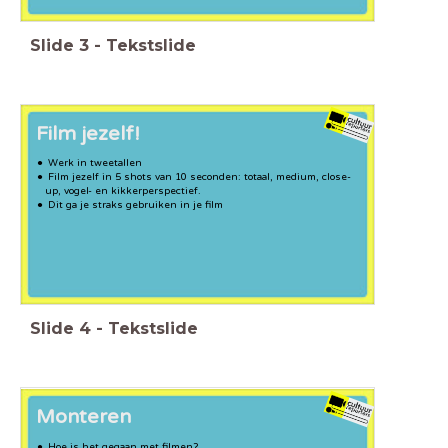
Slide
3
-
Tekstslide
Film
jezelf!
Werk in tweetallen
Film jezelf in 5 shots van 10 seconden: totaal, medium, close-
up, vogel- en kikkerperspectief.
Dit ga je straks gebruiken in je film
Slide
4
-
Tekstslide
Monteren
Hoe is het gegaan met filmen?