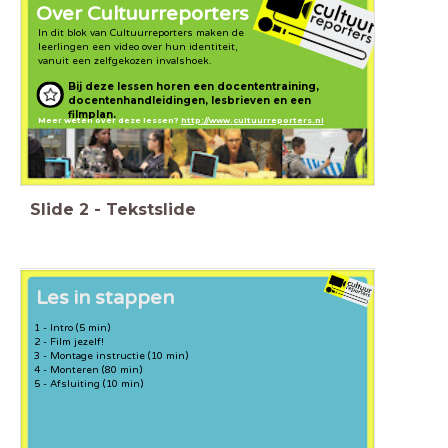
Over Cultuurreporters
In dit blok van Cultuurreporters maken de
leerlingen een video over hun identiteit,
vanuit een zelfgekozen invalshoek.
Bij deze lessen horen een docententraining,
docentenhandleidingen, lesbrieven en een
filmplan.
Meer weten over deze lessen?
http://www.cultuurreporters.nl
Slide
2
-
Tekstslide
Les in stappen
1 - Intro (5 min)
2 - Film jezelf!
3 - Montage instructie (10 min)
4 - Monteren (80 min)
5 - Afsluiting (10 min)