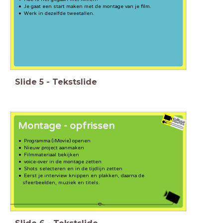
Je gaat een start maken met de montage van je film.
Werk in dezelfde tweetallen.
Slide
5
-
Tekstslide
Montage - opfrissen
Programma (iMovie) openen
Nieuw project aanmaken
Filmmateriaal bekijken
voice-over in de montage zetten
Shots selecteren en in de tijdlijn zetten
Eerst je interview knippen en plakken, daarna de
sfeerbeelden, muziek en titels.