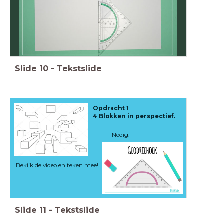
Slide
10
-
Tekstslide
Opdracht 1
4 Blokken in perspectief.
Nodig:
Bekijk de video en teken mee!
Slide
11
-
Tekstslide