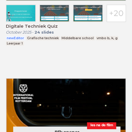
Digitale Techniek Quiz
October 2025
-
24
slides
newEditor
Grafische techniek
Middelbare school
vmbo b, k, g
Leerjaar 1