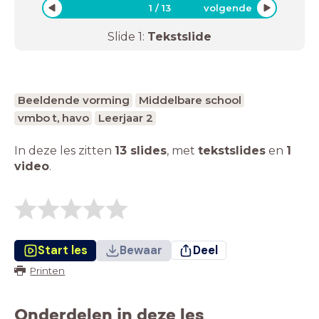
1
/
13
volgende
Slide
1
:
Tekstslide
Beeldende vorming
Middelbare school
vmbo t, havo
Leerjaar 2
In deze les zitten
13 slides
,
met
tekstslides
en
1
video
.
Start les
Bewaar
Deel
Printen
Onderdelen in deze les