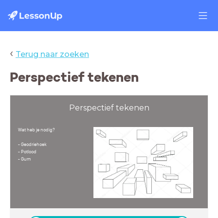
‹
Terug naar zoeken
Perspectief tekenen
Perspectief tekenen
Wat heb je nodig?
- Geodriehoek
- Potlood
- Gum