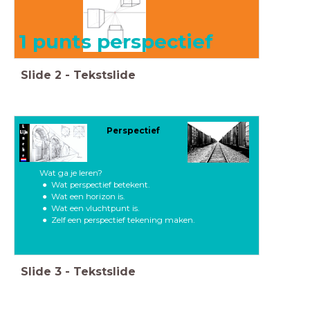
1 punts perspectief
Slide
2
-
Tekstslide
Perspectief
Wat ga je leren?
Wat perspectief betekent.
Wat een horizon is.
Wat een vluchtpunt is.
Zelf een perspectief tekening maken.
Slide
3
-
Tekstslide