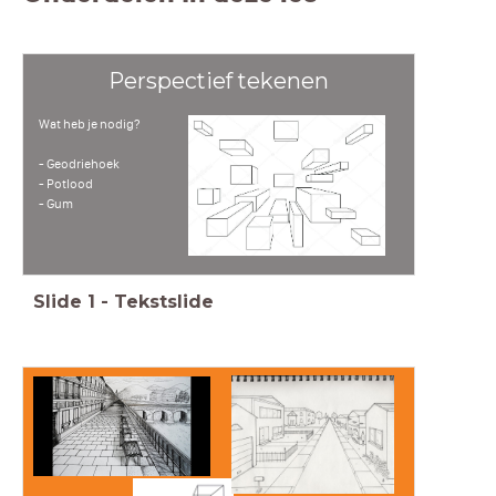
Perspectief tekenen
Wat heb je nodig?
- Geodriehoek
- Potlood
- Gum
Slide
1
-
Tekstslide