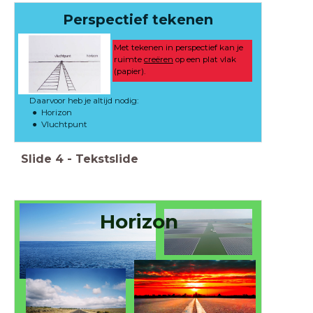
Perspectief tekenen
Met tekenen in perspectief kan je
ruimte
creëren
op een plat vlak
(papier).
Daarvoor heb je altijd nodig:
Horizon
Vluchtpunt
Slide
4
-
Tekstslide
Horizon