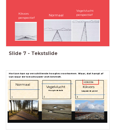
Vogelvlucht
Kikvors
perspectief
Normaal
perspectief
Slide
7
-
Tekstslide
Horizon kan op verschillende hoogtes voorkomen. Waar, dat hangt af
van waar de toeschouwer zich bevindt.
Normaal
Vogelvlucht
Kikvors
Hoog in de lucht
Laag aan de grond