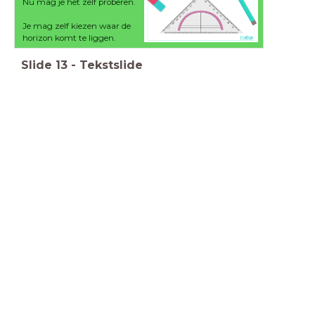
Nu mag je het zelf proberen.
Je mag zelf kiezen waar de
horizon komt te liggen.
Slide
13
-
Tekstslide