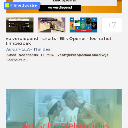
Filmeducatie
vo verdiepend - shorts - Blik Opener - les na het
filmbezoek
January 2025
-
11
slides
Kunst
Nederlands
+1
MBO
Voortgezet speciaal onderwijs
Leerroute n1