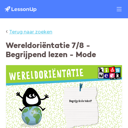
‹
Terug naar zoeken
Wereldoriëntatie 7/8 -
Begrijpend lezen - Mode
Begrijp ik de tekst?