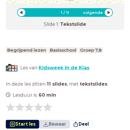
1
/
11
volgende
Slide
1
:
Tekstslide
Begrijpend lezen
Basisschool
Groep 7,8
Les van
Kidsweek in de Klas
In deze les zitten
11 slides
,
met
tekstslides
.
Lesduur is:
60
min
Start les
Bewaar
Deel