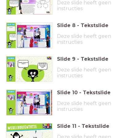
Deze slide heeft geen
We vatten de informatie
over Masha samen én gaan
opzoek naar
overeenkomsten
tussen Masha en Feline.
instructies
Slide
8
-
Tekstslide
Nu jullie!
Deze slide heeft geen
Vat steeds samen en trek
een lijntje naar een ander
bloem-blaadje als je een
overeenkomst
ziet!
instructies
Slide
9
-
Tekstslide
Bespreek de ingevulde
schema's.
Kunnen we nog
iets aanvullen in
de middelste
Deze slide heeft geen
cirkel?
instructies
Slide
10
-
Tekstslide
Zijn er nieuwe
vragen
ontstaan?
Antwoord
Schrijf ze op
Deze slide heeft geen
gevonden op je
post-its.
vraag? Schrijf het
antwoord op een
andere kleur post-it
en plak deze bij de
instructies
vraag op de
vragenmuur.
Slide
11
-
Tekstslide
Deze slide heeft geen
Tot de