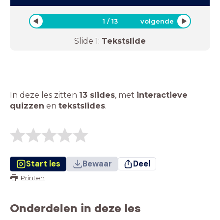
1
/
13
volgende
Slide
1
:
Tekstslide
In deze les zitten
13 slides
,
met
interactieve
quizzen
en
tekstslides
.
Start les
Bewaar
Deel
Printen
Onderdelen in deze les