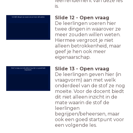
leerrendement van deze les
is.
Slide
12
-
Open vraag
Schrijf 2 dingen op waarover je meer wilt weten.
De leerlingen voeren hier
twee dingen in waarover ze
meer zouden willen weten.
Hiermee vergroot je niet
alleen betrokkenheid, maar
geef je hen ook meer
eigenaarschap.
Slide
13
-
Open vraag
Stel 1 vraag over iets dat je nog niet zo goed hebt
begrepen.
De leerlingen geven hier (in
vraagvorm) aan met welk
onderdeel van de stof ze nog
moeite. Voor de docent biedt
dit niet alleen inzicht in de
mate waarin de stof de
leerlingen
begrijpen/beheersen, maar
ook een goed startpunt voor
een volgende les.