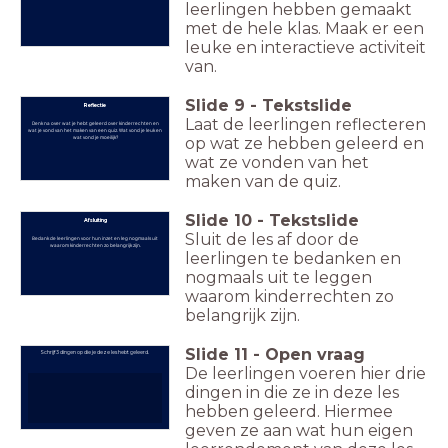
leerlingen hebben gemaakt
met de hele klas. Maak er een
leuke en interactieve activiteit
van.
Slide
9
-
Tekstslide
Reflectie
Laat de leerlingen reflecteren
Denk na over wat je hebt geleerd over kinderrechten en
wat je vond van het maken van een quiz. Wat vond je leuk en
wat vond je moeilijk?
op wat ze hebben geleerd en
wat ze vonden van het
maken van de quiz.
Slide
10
-
Tekstslide
Afsluiting
Sluit de les af door de
Bedank de leerlingen voor hun inzet en leg nogmaals uit
waarom kinderrechten zo belangrijk zijn.
leerlingen te bedanken en
nogmaals uit te leggen
waarom kinderrechten zo
belangrijk zijn.
Slide
11
-
Open vraag
Schrijf 3 dingen op die je deze les hebt geleerd.
De leerlingen voeren hier drie
dingen in die ze in deze les
hebben geleerd. Hiermee
geven ze aan wat hun eigen