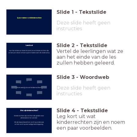
Slide
1
-
Tekstslide
Quiz maken rond kinderrechten
Deze slide heeft geen
instructies
Slide
2
-
Tekstslide
Leerdoel
Vertel de leerlingen wat ze
Aan het einde van deze les weet je wat kinderrechten zijn
en ben je in staat om een quiz te maken over dit onderwerp.
aan het einde van de les
zullen hebben geleerd.
Slide
3
-
Woordweb
Deze slide heeft geen
Wat weet jij al over kinderrechten?
instructies
Slide
4
-
Tekstslide
Wat zijn kinderrechten?
Leg kort uit wat
Kinderrechten zijn rechten die gelden voor
alle kinderen ter wereld.
kinderrechten zijn en noem
Dit zijn bijvoorbeeld het recht op onderwijs
en het recht op een veilige leefomgeving.
een paar voorbeelden.