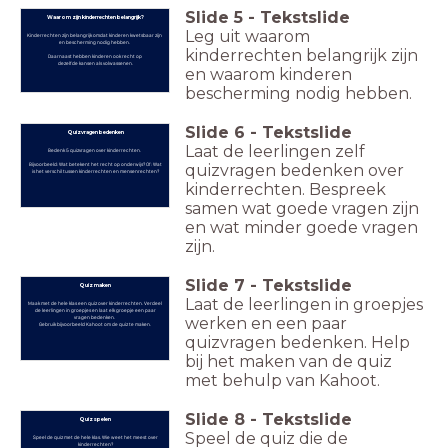
Slide
5
-
Tekstslide
Waarom zijn kinderrechten belangrijk?
Leg uit waarom
Kinderrechten zijn belangrijk omdat kinderen kwetsbaar zijn
en bescherming nodig hebben.
kinderrechten belangrijk zijn
Daarnaast hebben kinderen ook recht op
dezelfde kansen als volwassenen.
en waarom kinderen
bescherming nodig hebben.
Slide
6
-
Tekstslide
Quizvragen bedenken
Laat de leerlingen zelf
Bedenk 5 quizvragen over kinderrechten.
Bijvoorbeeld: Wat betekent het recht op onderwijs? Of: Wat
quizvragen bedenken over
is het verschil tussen kinderrechten en mensenrechten?
kinderrechten. Bespreek
samen wat goede vragen zijn
en wat minder goede vragen
zijn.
Slide
7
-
Tekstslide
Quiz maken
Laat de leerlingen in groepjes
Maak met de hele klas een quiz over kinderrechten. Verdeel
de leerlingen in groepjes en laat elk groepje een paar
vragen bedenken.
werken en een paar
Gebruik bijvoorbeeld Kahoot om de quiz te maken.
quizvragen bedenken. Help
bij het maken van de quiz
met behulp van Kahoot.
Slide
8
-
Tekstslide
Quiz spelen
Speel de quiz die de
Speel de quiz met de hele klas. Wie weet het meest over
kinderrechten?