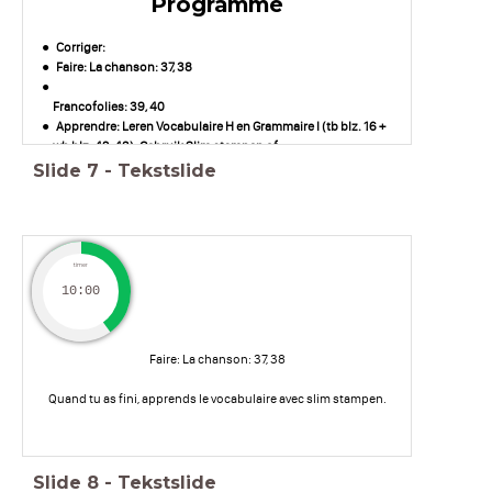
Programme
Corriger:
Faire: La chanson: 37, 38
Francofolies: 39, 40
Apprendre: Leren Vocabulaire H en Grammaire I (tb blz. 16 +
wb blz. 42-43).
Gebruik Slim stampen of
Quizlet.
Slide
7
-
Tekstslide
timer
10:00
Faire: La chanson: 37, 38
Quand tu as fini, apprends le vocabulaire avec slim stampen.
Slide
8
-
Tekstslide