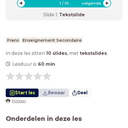
1
/
10
volgende
Slide
1
:
Tekstslide
Frans
Enseignement Secondaire
In deze les zitten
10 slides
,
met
tekstslides
.
Lesduur is:
60
min
Start les
Bewaar
Deel
Printen
Onderdelen in deze les