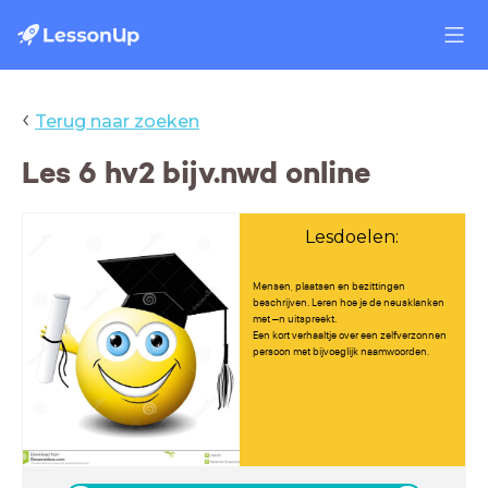
‹
Terug naar zoeken
Les 6 hv2 bijv.nwd online
Lesdoelen:
Mensen, plaatsen en bezittingen
beschrijven. Leren hoe je de neusklanken
met –n uitspreekt.
Een kort verhaaltje over een zelfverzonnen
persoon met bijvoeglijk naamwoorden.