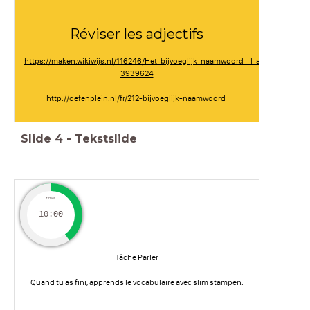
Réviser les adjectifs
https://maken.wikiwijs.nl/116246/Het_bijvoeglijk_naamwoord__l_adjectif#!page
3939624
http://oefenplein.nl/fr/212-bijvoeglijk-naamwoord
Slide
4
-
Tekstslide
timer
10:00
Tâche Parler
Quand tu as fini, apprends le vocabulaire avec slim stampen.