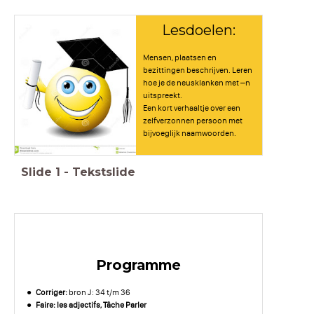
Lesdoelen:
Mensen, plaatsen en
bezittingen beschrijven. Leren
hoe je de neusklanken met –n
uitspreekt.
Een kort verhaaltje over een
zelfverzonnen persoon met
bijvoeglijk naamwoorden.
Slide
1
-
Tekstslide
Programme
Corriger
:
bron J: 34 t/m 36
Faire: les adjectifs, Tâche Parler