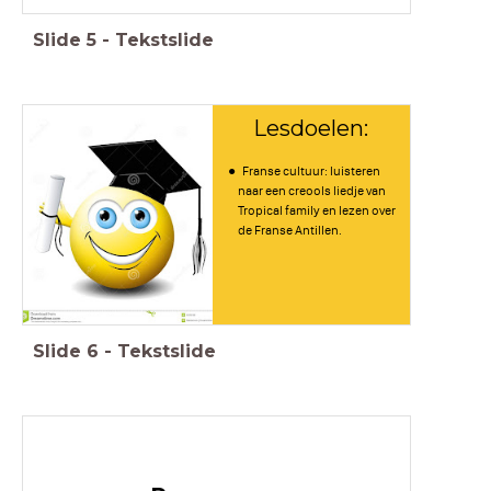
Slide
5
-
Tekstslide
Lesdoelen:
Franse cultuur: luisteren
naar een creools liedje van
Tropical family en lezen over
de Franse Antillen.
Slide
6
-
Tekstslide