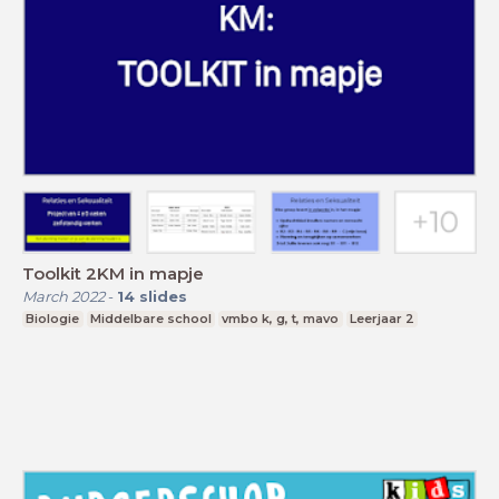
Toolkit 2KM in mapje
March 2022
-
14
slides
Biologie
Middelbare school
vmbo k, g, t, mavo
Leerjaar 2