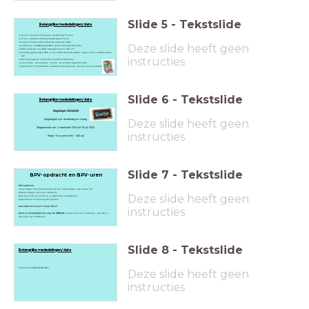
Slide
5
-
Tekstslide
Belangrijke mededelingen/ data
14 juni inleveren Participatie (herkansing 20 juni)
14 juni inleveren Zelfzorg (herkansing 20 juni)
14 juni inleveren BPV-advies (zie volgende slide)
Deze slide heeft geen
27/28 juni ontwikkelgesprekken! (planning volgende slide)
Werk ook verder aan NER, Expressief Talent, LOB ect!
Voortgangsmetingen NER - in de lessen komende weken - wegen mee in advies niveau
3/4!
instructies
BPV-plek regelen of matchen via BPV-coördinator
Vaccinatie - bloed geven - 13 juni - zie schema volgende slide.
Brief wonen in Rotterdam als student (woningnood) - zie mail en vul enquête in!
Slide
6
-
Tekstslide
Belangrijke mededelingen/ data
Stagedagen 2024/2025
Deze slide heeft geen
Stagedagen zijn: donderdag en vrijdag
Stageperiode van: 2 september 2024 tot 18 juli 2025
instructies
Stage: 16 uur per week - 640 uur
Slide
7
-
Tekstslide
BPV-opdracht en BPV-uren
BPV-opdracht!
Vanuit stage is het belangrijk dat we een advies krijgen over niveau 3/4.
Daarvoor krijgen jullie een opdracht.
Deze slide heeft geen
Deze delen we nu uit! Let op, je krijgt maar 1 exemplaar!
Anders vanuit it's learning zelf printen!
Lever deze voor 14 juni in bij je slb'er!
instructies
Neem je schaduwlijst mee naar de HWB/ICM -
noteer alle uren in Eduarte - dan kan je
slb'ers de uren aftekenen!
Slide
8
-
Tekstslide
Belangrijke mededelingen/ data
Planning ontwikkelgesprekken:
Deze slide heeft geen
instructies