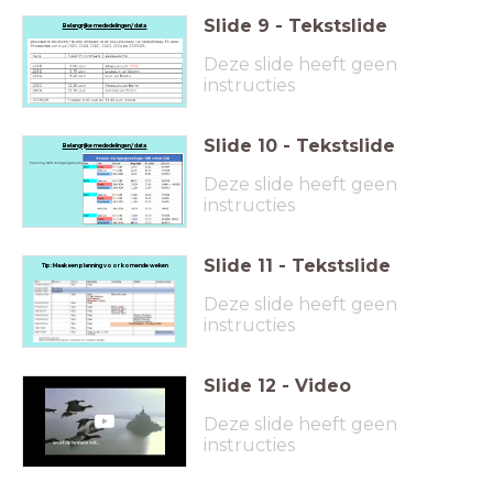
Slide
9
-
Tekstslide
Belangrijke mededelingen/ data
Planning Vaccinaties:
Deze slide heeft geen
instructies
Slide
10
-
Tekstslide
Belangrijke mededelingen/ data
Planning NER voortgangsmeting:
Deze slide heeft geen
instructies
Slide
11
-
Tekstslide
Tip: Maak een planning voor komende weken
Deze slide heeft geen
instructies
Slide
12
-
Video
Deze slide heeft geen
instructies