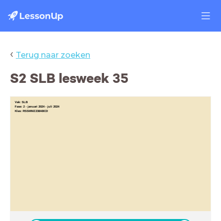
‹
Terug naar zoeken
S2 SLB lesweek 35
Vak:
SLB
Fase: 2 - januari 2024 - juli 2024
Klas: RSSMMZ238ABCD