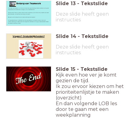
Slide
13
-
Tekstslide
Belang van Teamwork
In de MZ is het werken in en met een team van groot belang. Samen probeer je zo goed
mogelijk voor de studenten te zorgen, ze te ondersteunen!
Deze slide heeft geen
Hierop school heb je je klas, ook een team, waarmee je een deel van je studie succesvol
kunt afronden. Je hoeft het niet alleen te doen!
We gaan aan de slag met een leuke oefening met Ganzen!
instructies
Je mag steeds maar 1 onderdeel van de Gans tekenen en daarna loop je naar een
andere tekening en tekent daar het volgende onderdeel en zo ga je steeds verder totdat
de Ganzen allemaal af zijn!
Slide
14
-
Tekstslide
Vragen? Onduidelijkheden?
Deze slide heeft geen
instructies
Slide
15
-
Tekstslide
Kijk even hoe ver je komt
gezien de tijd.
Ik zou ervoor kiezen om het
prioriteitenlijstje te maken
(overzicht)
En dan volgende LOB les
door te gaan met een
weekplanning