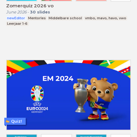
Zomerquiz 2026 vo
June 2026
-
30
slides
newEditor
Mentorles
Middelbare school
vmbo, mavo, havo, vwo
Leerjaar 1-6
Quiz!