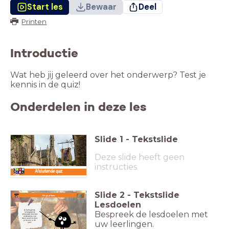
Start les
Bewaar
Deel
Printen
Introductie
Wat heb jij geleerd over het onderwerp? Test je
kennis in de quiz!
Onderdelen in deze les
Slide
1
-
Tekstslide
Deze slide heeft geen
instructies
Afsluitende quiz
Slide
2
-
Tekstslide
.
Dit ga je leren
Lesdoelen
Je herhaalt de
Bespreek de lesdoelen met
belangrijkste
informatie over het
onderwerp van
deze week en test
je kennis in de
uw leerlingen.
quiz!