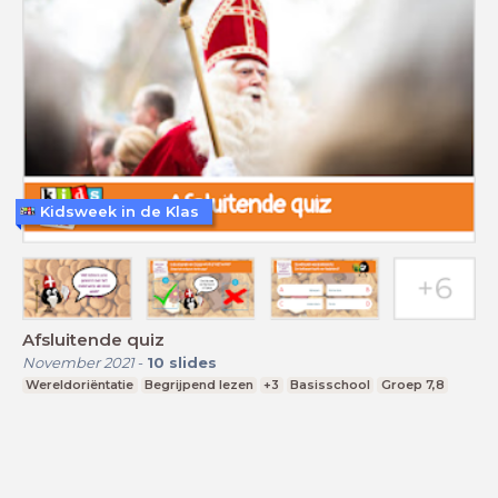
Kidsweek in de Klas
Afsluitende quiz
November 2021
-
10
slides
Wereldoriëntatie
Begrijpend lezen
+3
Basisschool
Groep 7,8