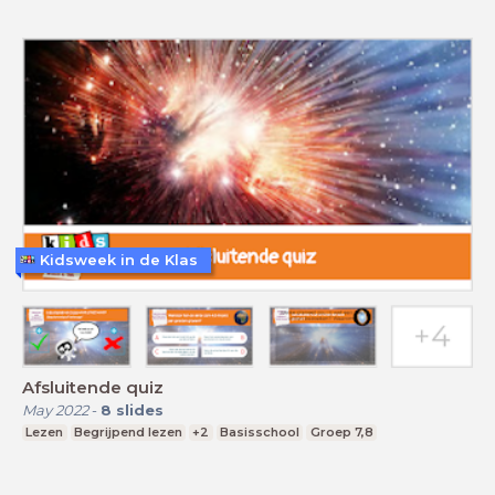
Kidsweek in de Klas
Afsluitende quiz
May 2022
-
8
slides
Lezen
Begrijpend lezen
+2
Basisschool
Groep 7,8