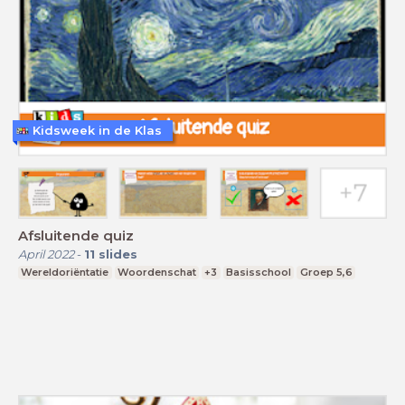
Kidsweek in de Klas
Afsluitende quiz
April 2022
-
11
slides
Wereldoriëntatie
Woordenschat
+3
Basisschool
Groep 5,6