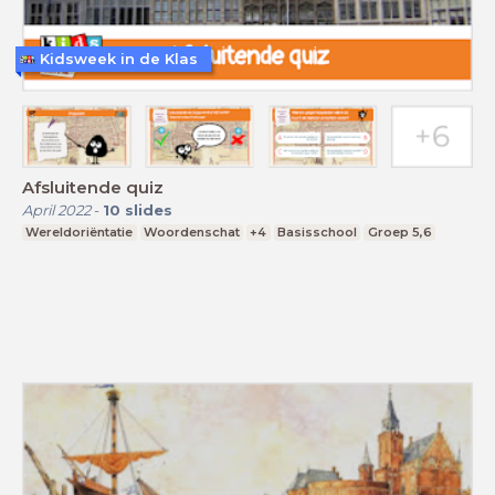
Kidsweek in de Klas
Afsluitende quiz
April 2022
-
10
slides
Wereldoriëntatie
Woordenschat
+4
Basisschool
Groep 5,6