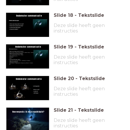
> Etc.
Slide
18
-
Tekstslide
Onderwater communicatie
Onderwaterlampen
Deze slide heeft geen
> Wat voor lamp neem ik mee?
> Waar let ik op bij een lamp?
> Verschil bij type duik?
instructies
> Hoeveel lampen?
Slide
19
-
Tekstslide
Onderwater communicatie
Onderwaterlampen
> Wat voor lamp neem ik mee?
- Hand lamp / Hand lamp hendel / Kabel lamp - hendel
> Waar let ik op bij een lamp?
- Led / Voldoende lumen / Watt
Deze slide heeft geen
- Oplaadbare accu
- Dimbaar
- Prijs
> Verschil bij type duik?
instructies
- Dag meer licht dan nacht - dimbaar voordeel
> Hoeveel lampen?
- Nachtduik 2 opgeladen lampen (1 primair / 1 back-
up)
Slide
20
-
Tekstslide
Onderwater communicatie
Lichtsignalen
Deze slide heeft geen
>Wat is wat?
> Licht uit
instructies
> Zelf doen
Slide
21
-
Tekstslide
Hoe verpruts ik mijn nachtduik?
Deze slide heeft geen
instructies