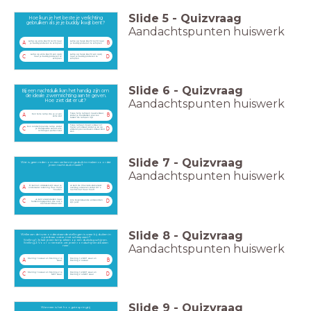
Slide
5
-
Quizvraag
Hoe kun je het beste je verlichting
gebruiken als je je buddy kwijt bent?
Aandachtspunten huiswerk
Lamp op volle kracht recht naar
Lamp op halve kracht recht naar
A
B
je buddy proberen te schijnen
je buddy proberen te schijnen
Lamp op volle kracht van opzij
Lamp op halve kracht van opzij
C
D
naar je buddy proberen te
naar je buddy proberen te
schijnen
schijnen
Slide
6
-
Quizvraag
Bij een nachtduik kan het handig zijn om
de ideale zwemrichting aan te geven.
Aandachtspunten huiswerk
Hoe ziet dat er uit?
Twee felle lampen naast elkaar,
Een felle lamp die je al van
A
B
zodat je thuisbaken precies
verre ziet
tussen de lampen ligt
Twee lampen boven elkaar (±1
Een rondschijnende lamp, zodat
meter uit elkaar) zodat je ze op
C
D
je thuispositie vanuit alle
afstand precies boven elkaar kunt
richtingen perfect ziet
zien
Slide
7
-
Quizvraag
Wat is geen reden om een verkenningsduik te maken voordat
je een nachtduik maakt?
Aandachtspunten huiswerk
Er kunnen obstakels zijn waar je
Je kunt de Check-de-stek alvast
A
B
onderwater rekening mee moet
overdag uitvoeren zodat dit 's
houden
nachts niet meer hoeft
Je kunt alvast zoeken naar
Alle bovenstaande antwoorden
C
D
herkenningspunten die ook 's
zijn juist
nachts zichtbaar zijn
Slide
8
-
Quizvraag
Welke van de twee onderstaande stellingen is waar bij duiken in
openbaar water met scheepvaart?
Stelling 1: Je laat je een lamp alleen op een duikvlag schijnen.
Stelling 2: Voor orientatie zet je een rondschijnend baken
Aandachtspunten huiswerk
neer.
Stelling 1 is waar en Stelling 2 is
Stelling 1 is NIET waar en
A
B
waar
Stelling 2 is waar
Stelling 1 is waar en Stelling 2 is
Stelling 1 is NIET waar en
C
D
NIET waar
Stelling 2 is NIET waar
Slide
9
-
Quizvraag
Wanneer is het hoogste springtij