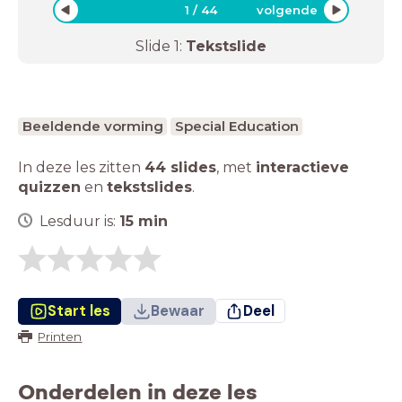
1
/
44
volgende
Slide
1
:
Tekstslide
Beeldende vorming
Special Education
In deze les zitten
44 slides
,
met
interactieve
quizzen
en
tekstslides
.
Lesduur is:
15
min
Start les
Bewaar
Deel
Printen
Onderdelen in deze les