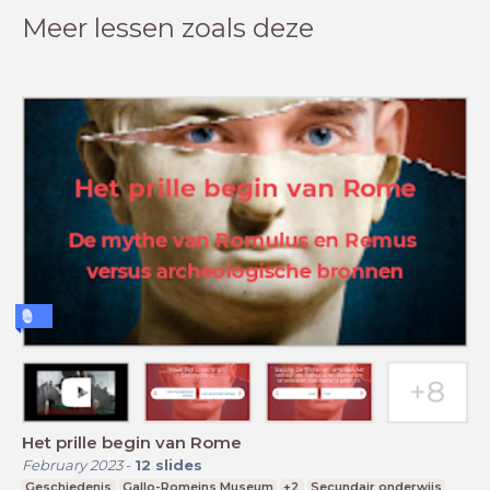
Meer lessen zoals deze
Het prille begin van Rome
February 2023
-
12
slides
Geschiedenis
Gallo-Romeins Museum
+2
Secundair onderwijs