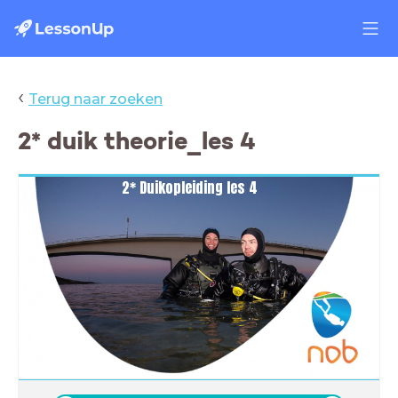
‹
Terug naar zoeken
2* duik theorie_les 4
2* Duikopleiding les 4