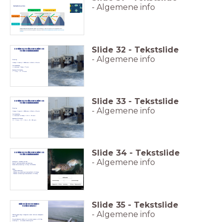
- Algemene info
Getijdencyclus
Afgaand tij / eb
Opkomend tij / vloed
HW kentering
LW kentering
Slide
32
-
Tekstslide
Begrippen getijdenwerking en
getijdenduikplanning
- Algemene info
Stroming
1 knoop = 1 zeemijl = 1852m/uur = 0,51m/s ≈ 50 cm/s
Getijdenduiken
tot
maximaal
? knoop
≈
?? cm/s
Daarboven Driftduiken
? – ? knoop ≈
?? – ??? cm/s
Slide
33
-
Tekstslide
Begrippen getijdenwerking en
getijdenduikplanning
- Algemene info
Stroming
1 knoop = 1 zeemijl = 1852m/uur = 0,51m/s ≈ 50 cm/s
Getijdenduiken
tot
maximaal
0,6 knoop
= 0,31m/s ≈
30 cm/s
Daarboven Driftduiken
0,6 – 4 knoop = 0,31 – 2,06m/s ≈
30 – 200 cm/s
Slide
34
-
Tekstslide
Begrippen getijdenwerking en
getijdenduikplanning
- Algemene info
Duikvenster = 'Duikbare periode'
Focus 2* opleiding duiken rond kentering
Duiken buiten kentering > 0.6 knp = Driftduiken
Nodig:
- Tijdstip kentering
- Wanneer voor kentering stroomsnelheid < 0.6 knoop
- Wanneer na kentering stroomsnelheid > 0.6 knoop
Slide
35
-
Tekstslide
Duiken in Nederlands
getijdenwater
- Algemene info
Tabellen geven hoog- & laagwater stand, leuk voor scheepvaart,
maar…
Als getijdenwater duiker wil je weten wanner er <0.6 knp
stroming is... en wanneer kentering valt