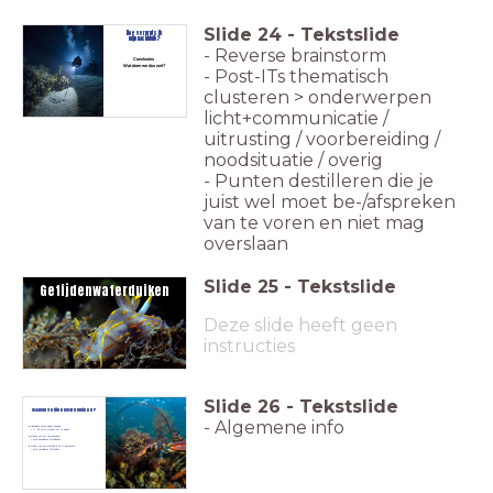
Slide
24
-
Tekstslide
Hoe verpruts ik
mijn nachtduik?
- Reverse brainstorm
Conclusies
Wat doen we dus wel?
- Post-ITs thematisch
clusteren > onderwerpen
licht+communicatie /
uitrusting / voorbereiding /
noodsituatie / overig
- Punten destilleren die je
juist wel moet be-/afspreken
van te voren en niet mag
overslaan
Slide
25
-
Tekstslide
Getijdenwaterduike
n
Deze slide heeft geen
instructies
Slide
26
-
Tekstslide
Waarom getijdenwaterduiken?
- Algemene info
Uitbreiden opties duiken Zeeland
> +/- 80 extra stekken om te duiken
Maken van een Noordzeeduik
> optie specialisatie Wrakduiken
Maken van een driftduik in NL of daarbuiten
> optie specialisatie Driftduiken