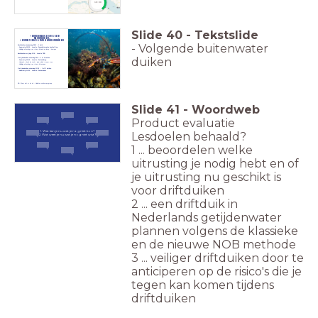
10:00
Slide
40
-
Tekstslide
> Donderdag 28/8 & 12/9
Nachtduiken
> Zondag 20/9 & 11/10 Getijdenduiken
- Volgende buitenwater
Nachtduiken donderdag 28/8 - 1 duik
- Aanwezig 19:30 - Locatie: Zevenhuizerplas boothelling
- Volledige uitrusting mee + lamp & back-up lamp + kompas
Nachtduiken vrijdag 12/9 - Locatie TBD
duiken
Getijdenduiken zaterdag 20/9 - 1 of 2 duiken
- Aanwezig 13:45 - Locatie: Zeelandbrug
- Huiswerk, check de stek + plan je duik + neem mee
- Volledige uitrusting mee + lamp & kompas
Getijdenduiken zaterdag 11/10 - 1 of 2 duiken
- Aanwezig 11:00 - Locatie: Zoetersbout
NB. Weer ziet er ok uit - Updates via de app-groep
Slide
41
-
Woordweb
Product evaluatie
1. Wat kan je nu wat je nog niet kon?
Lesdoelen behaald?
2. Wat weet je nu wat je nog niet wist?
1 ... beoordelen welke
uitrusting je nodig hebt en of
je uitrusting nu geschikt is
voor driftduiken
2 ... een driftduik in
Nederlands getijdenwater
plannen volgens de klassieke
en de nieuwe NOB methode
3 ... veiliger driftduiken door te
anticiperen op de risico's die je
tegen kan komen tijdens
driftduiken