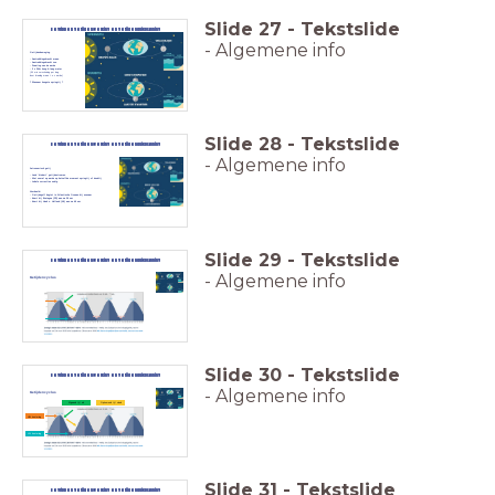
Slide
27
-
Tekstslide
Begrippen getijdenwerking en getijdenduikplanning
- Algemene info
Getijdenbeweging
- Aantrekkingskracht maan
- Aantrekkingskracht zon
- Draaiing van de aarde
- 2 x 24hr hoog & laag water
(50 min verschuiving per dag
door draaiing maan t.o.v aarde)
? Wanneer hoogste springtij ?
Slide
28
-
Tekstslide
Begrippen getijdenwerking en getijdenduikplanning
- Algemene info
Astronomisch getij
- Land ‘hindert’ getijdestromen
- Niet overal op aarde op hetzelfde moment springtij of doodtij
- Lokale correcties nodig
Voorbeeld:
- Getijdegolf begint in Atlantische Oceaan bij evenaar
- Komt bij Bretagne (FR) aan na 29 uur
- Komt bij Hoek v. Holland (NL) aan na 49 uur
Slide
29
-
Tekstslide
Begrippen getijdenwerking en getijdenduikplanning
- Algemene info
Getijdencyclus
Slide
30
-
Tekstslide
Begrippen getijdenwerking en getijdenduikplanning
- Algemene info
Getijdencyclus
Afgaand tij / eb
Opkomend tij / vloed
HW kentering
LW kentering
Slide
31
-
Tekstslide
Begrippen getijdenwerking en getijdenduikplanning