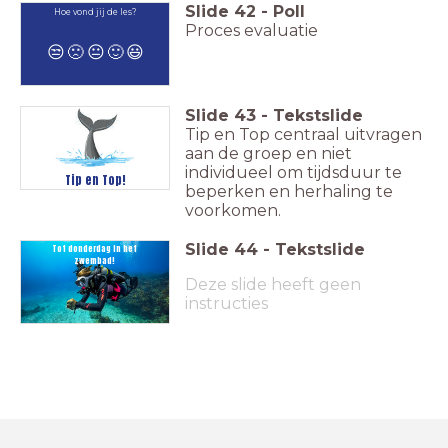
Slide
42
-
Poll
Hoe vond jij de les?
Proces evaluatie
😒
🙁
😐
🙂
😃
Slide
43
-
Tekstslide
Tip en Top centraal uitvragen
aan de groep en niet
individueel om tijdsduur te
Tip en Top!
beperken en herhaling te
voorkomen.
Slide
44
-
Tekstslide
Tot donderdag in het
zwembad!
Deze slide heeft geen
instructies