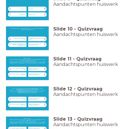
Aandachtspunten huiswerk
A
B
Volle maan
1e kwartier
C
D
Laatste kwartier
Nieuwe maan
Slide
10
-
Quizvraag
Welke van de onderstaande antwoorden beschrijft de
kentering het beste?
Aandachtspunten huiswerk
De kentering is tijdens eb of
De kentering is tijdens springtij of
A
B
vloed
doodtij
De kentering is het tijdstip iets na
Geen van de bovenstaande
C
D
hoogwater of laagwater waarop
antwoorden is juist
het water stil staat
Slide
11
-
Quizvraag
Wat is waar:
Stelling 1: Harde wind uit het westen kan de getijdegolf in de
Oosterschelde verhogen.
Stelling 2: Bij harde wind uit het westen kan het voorspelde
Aandachtspunten huiswerk
tijdstip van hoogwater in de Westerschelde vroeger vallen
Stelling 1 is waar en Stelling 2 is
Stelling 1 is NIET waar en
A
B
waar
Stelling 2 is waar
Stelling 1 is waar en Stelling 2 is
Stelling 1 is NIET waar en
C
D
NIET waar
Stelling 2 is NIET waar
Slide
12
-
Quizvraag
Wat is waar over de informatie in de getijdentabel over de
getijdenbeweging in de Oosterschelde:
Stelling 1: In de getijdentabel vind je informatie over de horizontale
getijdenbeweging, de stroming dus
Stelling 2: In de getijdentabel vind je informatie over de verticale
Aandachtspunten huiswerk
getijdenbeweging, hoog-laag dus
Stelling 1 is waar en Stelling 2 is
Stelling 1 is NIET waar en
A
B
waar
Stelling 2 is waar
Stelling 1 is waar en Stelling 2 is
Stelling 1 is NIET waar en
C
D
NIET waar
Stelling 2 is NIET waar
Slide
13
-
Quizvraag
Wat is waar:
Stelling 1: Harde wind uit het westen kan de getijdegolf in de
Oosterschelde verhogen.
Stelling 2: Bij harde wind uit het westen kan het voorspelde
Aandachtspunten huiswerk
tijdstip van hoogwater in de Westerschelde vroeger vallen
Stelling 1 is waar en Stelling 2 is
Stelling 1 is NIET waar en