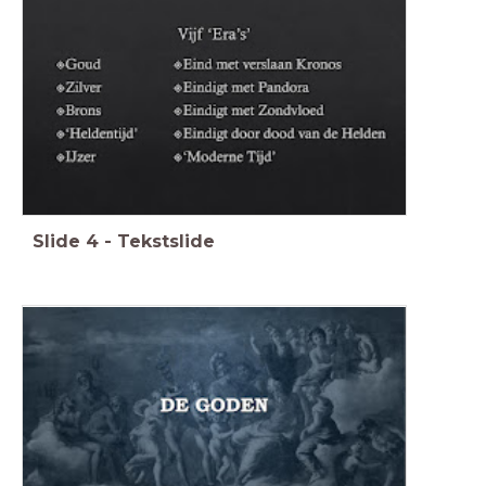
Slide
4
-
Tekstslide