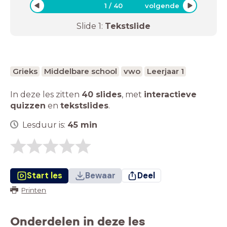
1
/
40
volgende
Slide
1
:
Tekstslide
Grieks
Middelbare school
vwo
Leerjaar 1
In deze les zitten
40 slides
,
met
interactieve
quizzen
en
tekstslides
.
Lesduur is:
45
min
Start les
Bewaar
Deel
Printen
Onderdelen in deze les