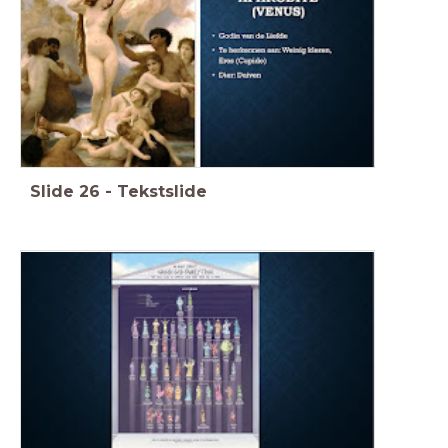
Slide
26
-
Tekstslide