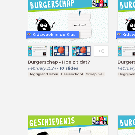
Kidsweek in de Klas
Kidsw
Burgerschap - Hoe zit dat?
Burgers
February 2024
-
10
slides
February
Begrijpend lezen
Basisschool
Groep 5-8
Begrijpen