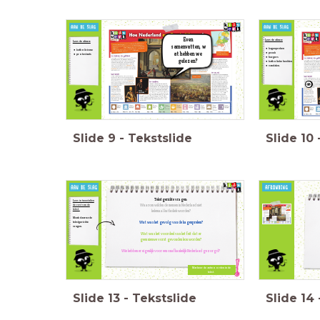
Even
Lees de alinea:
Lees de alinea:
samenvatten,
w
hagenpreken
katholicisme
at
hebben we
preek
protestants
burgers
gelezen?
katholieke beelden
vandalen.
Slide
9
-
Tekstslide
Slide
10
Tekstgerichte vragen:
Lees in tweetallen
Waarom wilden de mensen in Nederland niet
de rest van de
tekst.
helemaal katholiek worden?
Maak daarna de
Wat was het gevolg van de hagenpreken?
tekstgerichte
vragen.
Wat was het voordeel van het feit dat er
geen nieuwe vorst gevonden kon worden?
Wie hebben er eigenlijk voor een onafhankelijk Nederland gezorgd?
Markeer de antwoorden in de
tekst.
Slide
13
-
Tekstslide
Slide
14