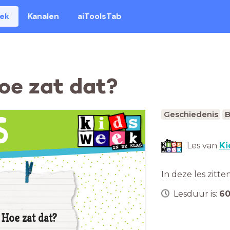
eek
Kanalen
aiToolsTab
oe zat dat?
Geschiedenis
B
Les van
Ki
In deze les zitte
Lesduur is:
6
Hoe zat dat?