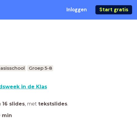
Inloggen
Start gratis
asisschool
Groep 5-8
dsweek in de Klas
n
16 slides
,
met
tekstslides
.
0
min