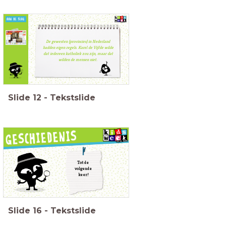
De gewesten (provincies) in Nederland
hadden eigen regels. Karel de Vijfde wilde
dat iedereen katholiek zou zijn, maar dat
wilden de mensen niet.
Slide
12
-
Tekstslide
Tot de
volgende
keer!
Slide
16
-
Tekstslide