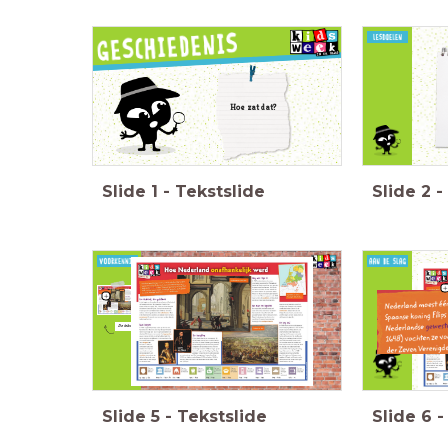
Hoe zat dat?
Slide
1
-
Tekstslide
Slide
2
-
Heb je vragen als
je naar de titel
van het artikel
kijkt?
Schrijf je vragen op
De tekst
een post-it (één vraag
per blaadje) en plak ze
op de
vragenmuur.
Slide
5
-
Tekstslide
Slide
6
-