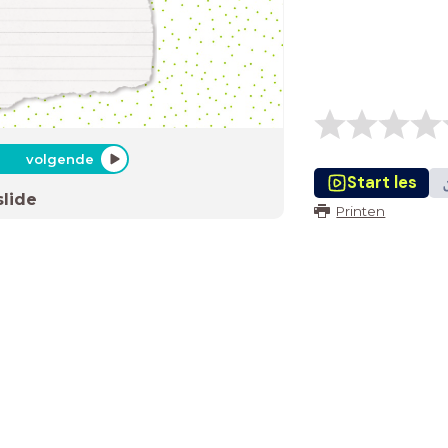
volgende
Start les
slide
Printen