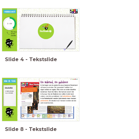
timer
3:00
Onafhankelijk
Hier kun je
de timer
aanzetten
Slide
4
-
Tekstslide
Lees de alinea:
katholicisme
protestants
Slide
8
-
Tekstslide