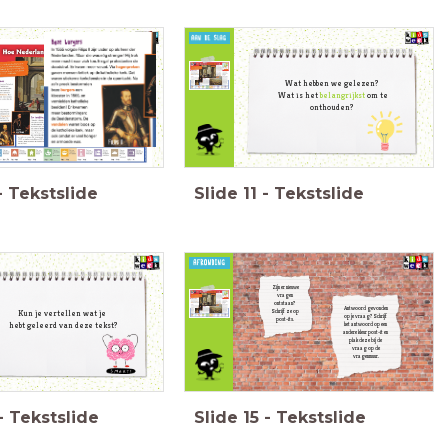
Wat hebben we gelezen?
Wat is het
belangrijkst
om te
onthouden?
-
Tekstslide
Slide
11
-
Tekstslide
Zijn er nieuwe
vragen
ontstaan?
Antwoord gevonden
Schrijf ze op
Kun je vertellen wat je
op je vraag? Schrijf
post-its.
hebt
geleerd van deze tekst?
het antwoord op een
andere kleur post-it en
plak deze bij de
vraag op de
vragenmuur.
-
Tekstslide
Slide
15
-
Tekstslide