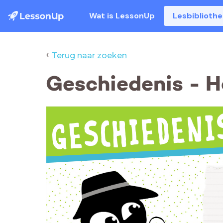
Wat is LessonUp
Lesbiblioth
‹
Terug naar zoeken
Geschiedenis - H