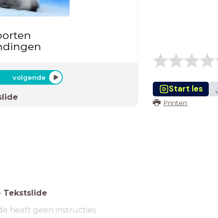
orten
ndingen
volgende
Start les
slide
Printen
-
Tekstslide
de heeft geen instructies