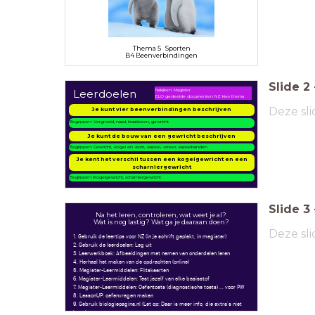
Thema 5 Sporten
B4 Beenverbindingen
Slide
2
Leerdoelen
Nakijken: Magister
ELO gedeelde documenten NZ kies thema
Deze sli
Je kunt vier beenverbindingen beschrijven
Begrippen: Vergroeid, naad, kraakbeen, gewricht
Je kunt de bouw van een gewricht beschrijven
Begrippen: Gewricht, -kogel en -kom, -kapsel, -smeer, kapselbanden
Je kent het verschil tussen een kogelgewricht en een
scharniergewricht
Begrippen: Kogelgewricht, scharniergewricht
Slide
3
Na het leren, controleren, wat weet je al?
Wat is nog lastig? Wat ga je daaraan doen?
Deze sli
1. Gebruik de leertips voor NZ (in je schrift geplakt, in magister)
2. Gebruik de leerdoelen: Leg uit
3. Leerwerkboek: Afbeeldingen met namen van onderdelen leren
4. Herhaal het maken van de opdrachten (online)
5. Magister-Leermiddelen: Flitskaarten
6. Magister-Leermiddelen: Test jezelf van elke basisstof
7. Magister-Leermiddelen: Oefentoets (diagnostische toets) ... voor PW
8. LessonUP: oefenvragen maken
9. Gebruik biologiepagina.nl (Let op: Daar is meer info, die extra's niet
leren)