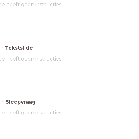
de heeft geen instructies
-
Tekstslide
de heeft geen instructies
6
-
Sleepvraag
de heeft geen instructies