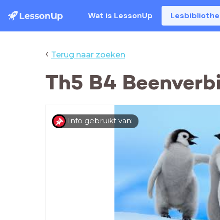
Wat is LessonUp
Lesbiblioth
‹
Terug naar zoeken
Th5 B4 Beenverb
Info gebruikt van: