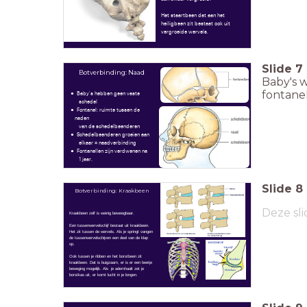
Het staartbeen dat aan het
heiligbeen zit bestaat ook uit
vergroeide wervels.
Slide
7
Botverbinding: Naad
Baby's 
fontanel
Baby's hebben geen vaste
schedel
Fontanel: ruimte tussen de
naden
van de schedelbeenderen
Schedelbeenderen groeien aan
elkaar = naadverbinding
Fontanellen zijn verdwenen na
1 jaar.
Slide
8
Botverbinding: Kraakbeen
Deze sli
Kraakbeen zelf is weinig beweegbaar.
Een tussenwervelschijf bestaat uit kraakbeen.
Het zit tussen de wervels. Als je springt vangen
de tussenwervelschijven een deel van de klap
op.
Ook tussen je ribben en het borstbeen zit
kraakbeen. Dat is buigzaam, er is er een beetje
beweging mogelijk. Als je ademhaalt zet je
borstkas uit, er komt lucht in je longen.