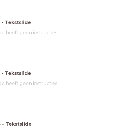
-
Tekstslide
de heeft geen instructies
-
Tekstslide
de heeft geen instructies
4
-
Tekstslide