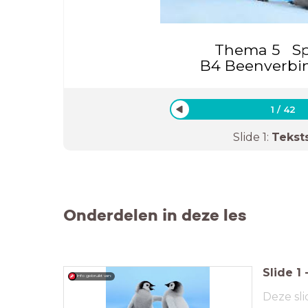
Thema 5 Sp
B4 Beenverbi
1
/
42
Slide
1
:
Tekst
Onderdelen in deze les
Slide
1
Info gebruikt van:
Deze sli