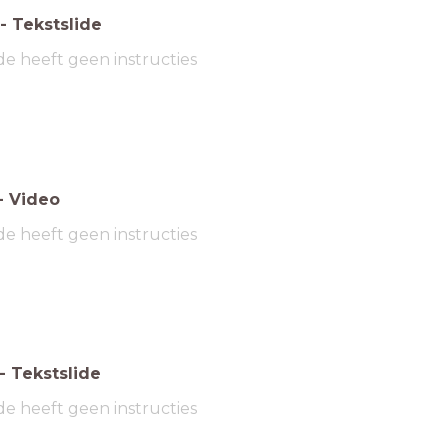
-
Tekstslide
de heeft geen instructies
-
Video
de heeft geen instructies
-
Tekstslide
de heeft geen instructies