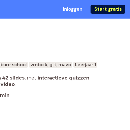
Inloggen
Start gratis
bare school
vmbo k, g, t, mavo
Leerjaar 1
n
42 slides
,
met
interactieve quizzen
,
 video
.
min