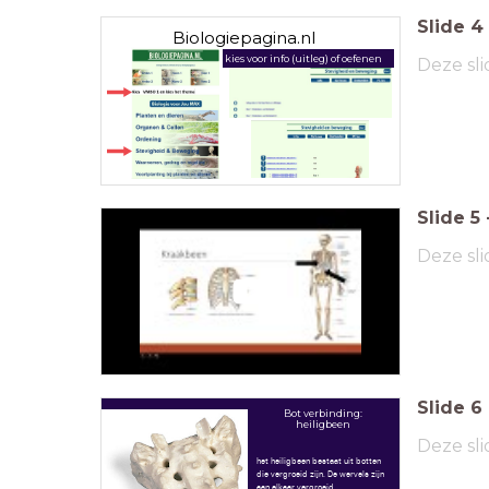
Slide
4
Biologiepagina.nl
kies voor info (uitleg) of oefenen
Deze sli
Slide
5
Deze sli
Slide
6
Bot verbinding:
heiligbeen
Deze sli
het heiligbeen bestaat uit botten
die vergroeid zijn. De wervels zijn
aan elkaar vergroeid.