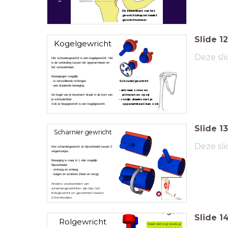
De binnenkant van het
gewrichtskapsel maakt
gewrichtssmeer
Slide
12
Kogelgewricht
Deze sli
Het schoudergewricht is een kogelgewricht. Het
is de verbinding tussen het opperarmbeen en
het schouderblad.
Bewegingen mogelijk:
- in verschillende richtingen
Schoudergewricht:
- een draaiende beweging
- arm naar voren en
De kogel van je bovenarm draait in de kom van
achteren en opzij
je schouderblad.
- rondje draaien met je
Ook je heupgewricht is een kogelgewricht.
opperarmbeen kan ook
Slide
13
Scharnier gewricht
Deze sli
Een scharniergewricht zit bijvoorbeeld tussen 2
vingerkootjes.
Beweging is maar in 1 vlak mogelijk.
Bijvoorbeeld:
- omhoog en omlaag
- buigen en strekken (heen en terug)
Andere voorbeelden van
scharniergewrichten zijn bijv. het
kniegewricht en gewrichten tussen
2 teenkootjes.
Slide
1
Rolgewricht
Staat niet in je boek, je