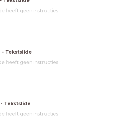
-
Tekstslide
de heeft geen instructies
0
-
Tekstslide
de heeft geen instructies
-
Tekstslide
de heeft geen instructies