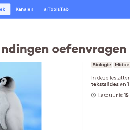
eek
Kanalen
aiToolsTab
indingen oefenvragen
Biologie
Middel
In deze les zitte
tekstslides
en
1
Lesduur is:
15