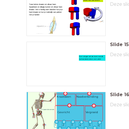
moet het wel leren!
Deze sli
Twee botten draaien om elkaar heen.
Spaakbeen en ellepijp kunnen om elkaar heen
draaien. Dat is handig want daardoor kun je je
hand draaien en kun je makkelijk wat pakken
met je handen
Slide
15
Deze sli
Een vinger uit de kom wordt
behandeld door een arts!
Slide
1
Kraakbeen
Naadverbinding
Deze sli
5. tussen de wervels
Gewricht
Vergroeid
1
2
3
5
4
6