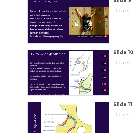
Slide
9
Botverbinding: Gewricht
Deze sli
Eén van de functies van het skelet is
dat je kunt bewegen.
Botten zijn vaak verbonden met
elkaar door een gewricht.
Het gewricht zorgt ervoor dat
botten ten opzichte van elkaar
kunnen bewegen.
Er is dan veel beweging mogelijk.
Veel beweging ...in welke gewrichten?
Slide
1
Elleboog
De bouw van gewrichten
1
Deze sli
Een gewricht wordt meestal door twee botten
2
gevormd.
Het ene bot heeft een gewrichtskogel, het
3
andere een gewrichtskom (zie afbeelding).
De gewrichtskogel kan in de gewrichtskom
4
bewegen.
5
Op het bot bevindt zich een laagje kraakbeen.
Daardoor kunnen de botten soepel bewegen en
slijten ze minder snel.
6
Het gewrichtskapsel houdt de botten stevig bij
elkaar.
Ook de spieren helpen daarbij.
Slide
11
Deze sli
Heupgewricht