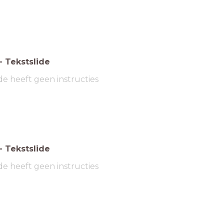
-
Tekstslide
de heeft geen instructies
-
Tekstslide
de heeft geen instructies