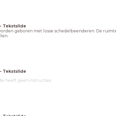
-
Tekstslide
worden geboren met losse schedelbeenderen. De ruimt
len.
-
Tekstslide
de heeft geen instructies