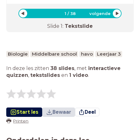
1
/
38
volgende
Slide
1
:
Tekstslide
Biologie
Middelbare school
havo
Leerjaar 3
In deze les zitten
38 slides
,
met
interactieve
quizzen
,
tekstslides
en
1 video
.
Start les
Bewaar
Deel
Printen