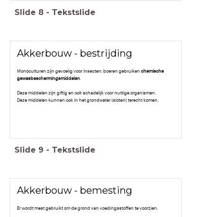
Slide
8
-
Tekstslide
Akkerbouw - bestrijding
Monoculturen zijn gevoelig voor insecten: boeren gebruiken
chemische
gewasbeschermingsmiddelen
.
Deze middelen zijn giftig en ook schadelijk voor nuttige organismen.
Deze middelen kunnen ook in het grondwater (sloten) terecht komen.
Slide
9
-
Tekstslide
Akkerbouw - bemesting
Er wordt mest gebruikt om de grond van voedingsstoffen te voorzien.