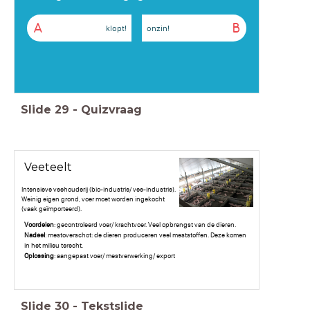
A
B
klopt!
onzin!
Slide
29
-
Quizvraag
Veeteelt
Intensieve veehouderij (bio-industrie/ vee-industrie).
Weinig eigen grond, voer moet worden ingekocht
(vaak geïmporteerd).
Voordelen
: gecontroleerd voer/ krachtvoer. Veel opbrengst van de dieren.
Nadeel
: mestoverschot: de dieren produceren veel meststoffen. Deze komen
in het milieu terecht.
Oplossing
: aangepast voer/ mestverwerking/ export
Slide
30
-
Tekstslide