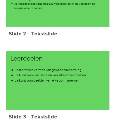
Je kunt de biologische landbouw beschrijven en de voordelen en
nadelen ervan noemen.
Slide
2
-
Tekstslide
Leerdoelen
Je leert twee vormen van gewasbescherming
Je kunt voor- en nadelen van elke vorm noemen
Je kunt voorbeelden van elke vorm noemen
Slide
3
-
Tekstslide