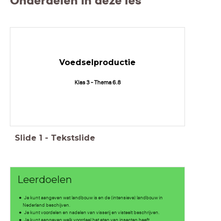
Onderdelen in deze les
Voedselproductie
Klas 3 - Thema 6.8
Slide
1
-
Tekstslide
Leerdoelen
Je kunt aangeven wat landbouw is en de (intensieve) landbouw in
Nederland beschijven.
Je kunt voordelen en nadelen van visserij en visteelt beschrijven.
Je kunt aangeven welk voordeel het eten van insecten heeft.