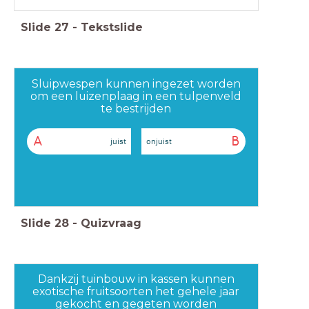
Slide
27
-
Tekstslide
Sluipwespen kunnen ingezet worden
om een luizenplaag in een tulpenveld
te bestrijden
A
B
juist
onjuist
Slide
28
-
Quizvraag
Dankzij tuinbouw in kassen kunnen
exotische fruitsoorten het gehele jaar
gekocht en gegeten worden