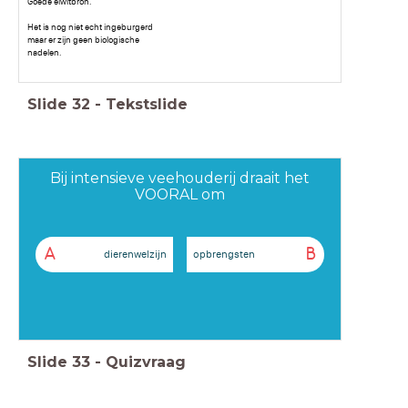
Goede eiwitbron.
Het is nog niet echt ingeburgerd
maar er zijn geen biologische
nadelen.
Slide
32
-
Tekstslide
Bij intensieve veehouderij draait het
VOORAL om
A
B
dierenwelzijn
opbrengsten
Slide
33
-
Quizvraag