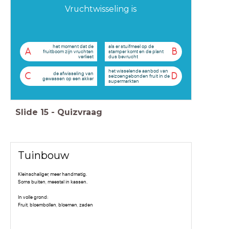
Vruchtwisseling is
het moment dat de
als er stuifmeel op de
A
B
fruitboom zijn vruchten
stamper komt en de plant
verliest
dus bevrucht
het wisselende aanbod van
de afwisseling van
C
D
seizoengebonden fruit in de
gewassen op een akker
supermarkten
Slide
15
-
Quizvraag
Tuinbouw
Kleinschaliger, meer handmatig.
Soms buiten, meestal in kassen.
In volle grond:
Fruit, bloembollen, bloemen, zaden