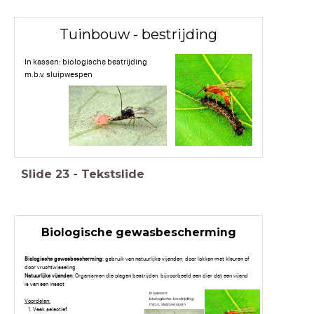
Tuinbouw - bestrijding
In kassen: biologische bestrijding
m.b.v. sluipwespen
Slide
23
-
Tekstslide
Biologische gewasbescherming
Biologische gewasbescherming
: gebruik van natuurlijke vijanden, door lokken met kleuren of
door vruchtwisseling.
Natuurlijke vijanden
: Organismen die plagen bestrijden, bijvoorbeeld een dier dat een vijand
is van een insect
In kassen:
biologische bestrijding
Voordelen:
m.b.v. sluipwespen
Vaak selectief