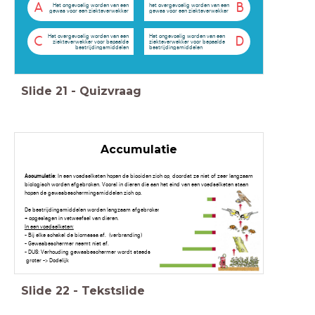
A
B
Het ongevoelig worden van een
het overgevoelig worden van een
gewas voor een ziekteverwekker
gewas voor een ziekteverwekker
Het overgevoelig worden van een
Het ongevoelig worden van een
C
D
ziekteverwekker voor bepaalde
ziekteverwekker voor bepaalde
bestrijdingsmiddelen
bestrijdingsmiddelen
Slide
21
-
Quizvraag
Accumulatie
Accumulatie
: In een voedselketen hopen de biociden zich op, doordat ze niet of zeer langzaam
biologisch worden afgebroken. Vooral in dieren die aan het eind van een voedselketen staan
hopen de gewasbeschermingsmiddelen zich op.
De bestrijdingsmiddelen worden langzaam afgebroken
+ opgeslagen in vetweefsel van dieren.
In een voedselketen:
- Bij elke schakel de biomassa af. (verbranding)
- Gewasbeschermer neemt niet af.
- DUS: Verhouding gewasbeschermer wordt steeds
groter -> Dodelijk
Slide
22
-
Tekstslide