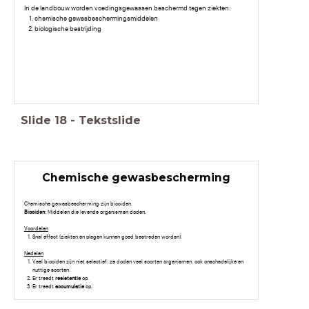
In de landbouw worden voedingsgewassen beschermd tegen ziekten:
chemische gewasbeschermingsmiddelen
biologische bestrijding
Slide
18
-
Tekstslide
Chemische gewasbescherming
Chemische gewasbescherming zijn biociden.
Biociden
: Middelen die levende organismen doden.
Voordelen
Snel effect (ziekten en plagen kunnen goed bestreden worden).
Nadelen
Veel biociden zijn niet selectief: ze doden veel soorten organismen, ook onschadelijke en
nuttige soorten.
Er treedt
resistentie
op.
Er treedt
accumulatie
op.