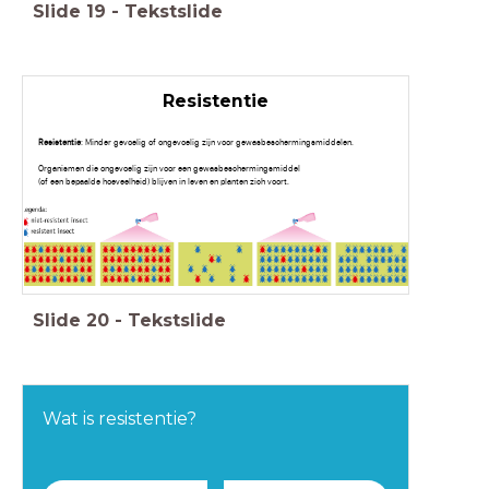
Slide
19
-
Tekstslide
Resistentie
Resistentie
: Minder gevoelig of ongevoelig zijn voor gewasbeschermingsmiddelen.
Organismen die ongevoelig zijn voor een gewasbeschermingsmiddel
(of een bepaalde hoeveelheid) blijven in leven en planten zich voort.
Slide
20
-
Tekstslide
Wat is resistentie?