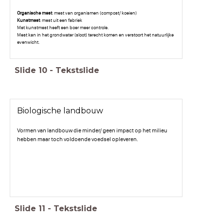
Organische mest
: mest van organismen (compost/ koeien)
Kunstmest
: mest uit een fabriek
Met kunstmest heeft een boer meer controle.
Mest kan in het grondwater (sloot) terecht komen en verstoort het natuurlijke
evenwicht.
Slide
10
-
Tekstslide
Biologische landbouw
Vormen van landbouw die minder/ geen impact op het milieu
hebben maar toch voldoende voedsel opleveren.
Slide
11
-
Tekstslide