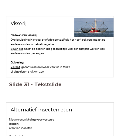
Visserij
Nadelen van visserij:
Overbevissing
: Hierdoor sterft de soort zelf uit, het heeft ook een impact op
andere soorten in hetzelfde gebied.
Bijvangst
: naast de soorten die geschikt zijn voor consumptie worden ook
andere soorten gevangen.
Oplossing:
Visteelt
: gecontroleerde kweek van vis in tanks
of afgesloten stukken zee.
Slide
31
-
Tekstslide
Alternatief: insecten eten
Nieuwe ontwikkeling voor westerse
landen:
eten van insecten.