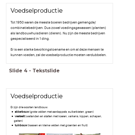
Voedselproductie
Tot 1950 waren de meeste boeren bedrijven gemengde/
combinatiebedrijven. Dus zowel voedingsgewassen (planten)
als landbouwhuisdieren (dieren). Nu zijn de meeste bedrijven
gespecialiseerd in 1 ding.
Er is een sterke bevolkingstoename en om al deze mensen te
kunnen voeden, zal de voedselproductie moeten verdubbelen.
Slide
4
-
Tekstslide
Voedselproductie
Er zijn drie soorten landbouw:
akkerbouw
(grote velden met aardappels, suikerbieten, graan)
veeteelt
(weilanden en stallen met koeien, varkens, kippen, schapen,
geiten)
tuinbouw
(kassen en kleine velden met groenten en fruit)