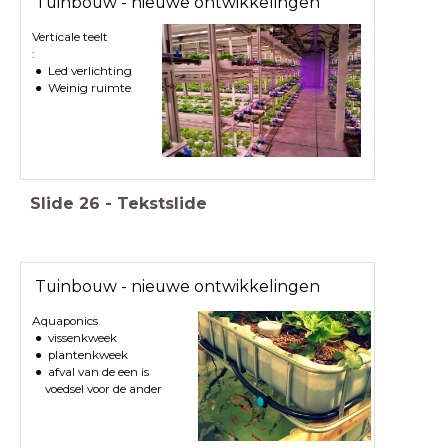
Tuinbouw - nieuwe ontwikkelingen
Verticale teelt
:
Led verlichting
Weinig ruimte
Slide
26
-
Tekstslide
Tuinbouw - nieuwe ontwikkelingen
Aquaponics
vissenkweek
plantenkweek
afval van de een is
voedsel voor de ander