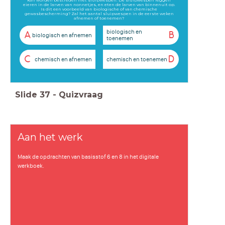
eieren in de larven van nonnetjes, en eten de larven van binnenuit op.
Is dit een voorbeeld van biologische of van chemische
gewasbescherming? Zal het aantal sluipwespen in de eerste weken
afnemen of toenemen?
biologisch en
A
B
biologisch en afnemen
toenemen
C
D
chemisch en afnemen
chemisch en toenemen
Slide
37
-
Quizvraag
Aan het werk
Maak de opdrachten van basisstof 6 en 8 in het digitale
werkboek.