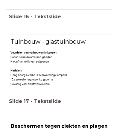
Slide
16
-
Tekstslide
Tuinbouw - glastuinbouw
Voordelen van verbouwen in kassen:
Gecontroleerde omstandigheden
Niet afhankelijk van seizoenen
Nadelen:
Hoog energie verbruik (verwarming/ lampen)
10x zoveel energie per kg groente
Gevoelig voor ziekteverwekkers
Slide
17
-
Tekstslide
Beschermen tegen ziekten en plagen