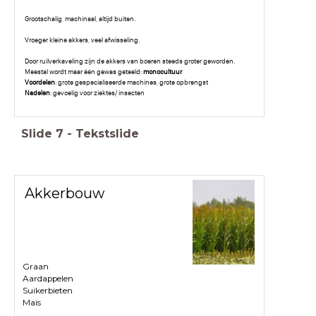
Grootschalig, machinaal, altijd buiten.
Vroeger kleine akkers, veel afwisseling.
Door ruilverkaveling zijn de akkers van boeren steeds groter geworden.
Meestal wordt maar één gewas geteeld:
monocultuur
Voordelen
: grote gespecialiseerde machines, grote opbrengst
Nadelen
: gevoelig voor ziektes/ insecten
Slide
7
-
Tekstslide
Akkerbouw
Graan
Aardappelen
Suikerbieten
Maïs