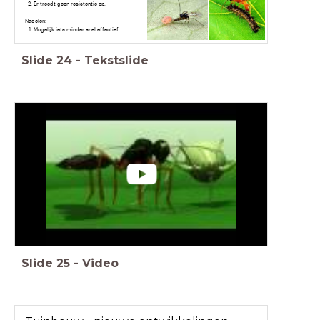
Er treedt geen resistentie op.
Nadelen:
Mogelijk iets minder snel effectief.
Slide
24
-
Tekstslide
Slide
25
-
Video