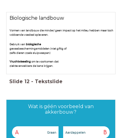
Biologische landbouw
Vormen van landbouw die minder/ geen impact op het milieu hebben maar toch
voldoende voedsel opleveren.
Gebruik van
biologische
gewasbeschermingsmiddelen (niet giftig of
zelfs dieren zoals sluipwespen)
Vruchtwisseling
om te voorkomen dat
ziekteverwekkers de kans krijgen.
Slide
12
-
Tekstslide
Wat is géén voorbeeld van
akkerbouw?
A
B
Graan
Aardappelen