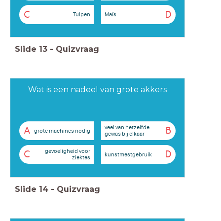
C
D
Tulpen
Maïs
Slide
13
-
Quizvraag
Wat is een nadeel van grote akkers
veel van hetzelfde
A
B
grote machines nodig
gewas bij elkaar
gevoeligheid voor
C
D
kunstmestgebruik
ziektes
Slide
14
-
Quizvraag