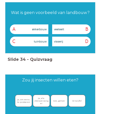
Wat is geen voorbeeld van landbouw?
A
B
akkerbouw
veeteelt
C
D
tuinbouw
visserij
Slide
34
-
Quizvraag
Zou jij insecten willen eten?
ja, als 
ja, om eens 
vleesvervang
nee, getver
ik twijfel
te proberen
er