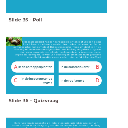
Slide
35
-
Poll
In een bepaald gebied hadden aardappelplanten last van een plaag
coloradokevers. De kevers werden bestreden met een chemische
gewasbeschermingsmiddel. Dit gewasbeschermingsmiddel kan niet
door organismen worden afgebroken. Een bioloog vergeleek 100 gram
biomassa van aardappelplanten, coloradokevers, insectenetende
vogels en roofvogels. In welk van deze organismen zal zij de grootste
hoeveelheid van dit gewasbeschermingsmiddel aantreffen?
A
B
in de aardappelplanten
in de coloradokever
in de insectenetende
C
D
in de roofvogels
vogels
Slide
36
-
Quizvraag
De larven van de nonnetjes vlinder eten uitsluitend de naalden van
bomen. Soms is de plaag zo groot dat de bomen kaal worden. De plaag
kan worden bestreden met sluipwespen. De sluipwespen leggen