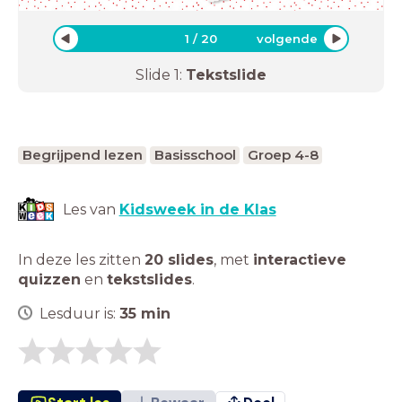
1
/
20
volgende
Slide
1
:
Tekstslide
Begrijpend lezen
Basisschool
Groep 4-8
Les van
Kidsweek in de Klas
In deze les zitten
20 slides
,
met
interactieve
quizzen
en
tekstslides
.
Lesduur is:
35
min