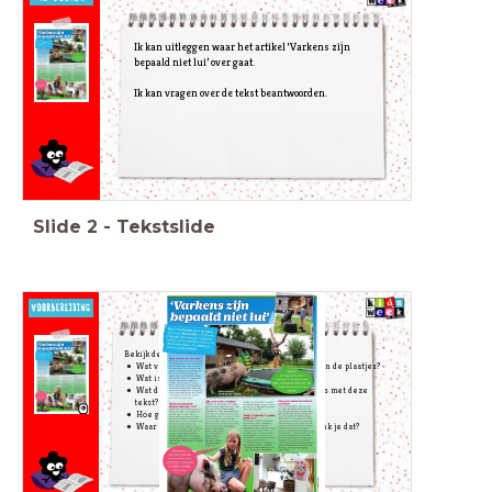
Ik kan uitleggen waar het artikel ‘Varkens zijn
bepaald
niet lui’ over gaat.
Ik kan vragen over de tekst beantwoorden.
Slide
2
-
Tekstslide
Bekijk de tekst,
maar lees de tekst nog niet.
Wat valt je op aan de vorm, de kopjes, de titel en de
plaatjes?
Wat is dit voor tekst? Waar zie je dat aan?
Wat denk je dat de bedoeling van de schrijver is met deze
tekst?
Hoe ga je deze tekst lezen?
Waar denk je dat het over zal gaan, waarom denk je dat?