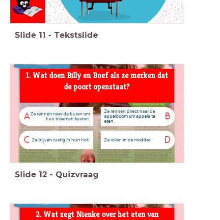
Slide
11
-
Tekstslide
1. Wat doen Billy en Boef als ze merken dat
de poort openstaat?
Ze rennen direct naar de
Ze rennen naar de buren om
A
B
appelboom om appels te
hun bloemen te eten.
eten.
C
D
Ze blijven rustig in hun hok.
Ze rollen in de modder.
Slide
12
-
Quizvraag
2. Wat zegt Nienke over het eten van