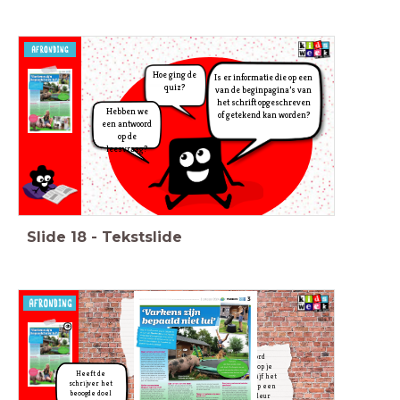
Hoe ging de
Is er informatie die op een
quiz?
van de beginpagina’s van
het schrift opgeschreven
Hebben we
of getekend kan worden?
een antwoord
op de
leesvraag?
Slide
18
-
Tekstslide
Zijn er
nieuwe
vragen
ontstaan?
Schrijf ze op
Antwoord
post-its.
gevonden op je
Heeft de
vraag? Schrijf het
schrijver het
antwoord op een
beoogde doel
andere kleur