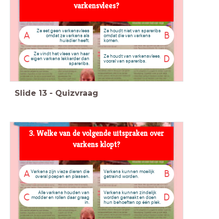
varkensvlees?
Ze eet geen varkensvlees
Ze houdt niet van spareribs
A
B
omdat ze varkens als
omdat die van varkens
huisdier heeft.
komen.
Ze vindt het vlees van haar
Ze houdt van varkensvlees,
C
D
eigen varkens lekkerder dan
vooral van spareribs.
spareribs.
Slide
13
-
Quizvraag
3. Welke van de volgende uitspraken over
varkens klopt?
Varkens zijn vieze dieren die
Varkens kunnen moeilijk
A
B
overal poepen en plassen.
getraind worden.
Alle varkens houden van
Varkens kunnen zindelijk
C
D
modder en rollen daar graag
worden gemaakt en doen
in.
hun behoeften op één plek.