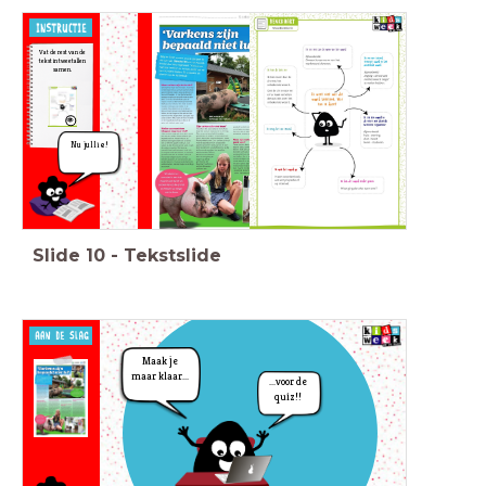
Vat de rest van de
tekst in tweetallen
samen.
Nu jullie!
Slide
10
-
Tekstslide
Maak je
maar klaar...
...voor de
quiz!!