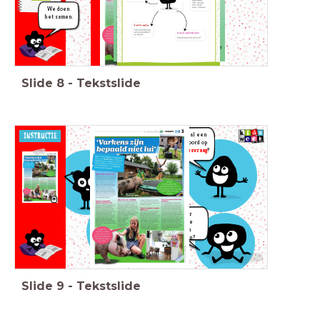
We doen
het samen.
Slide
8
-
Tekstslide
Is er al een
antwoord op
Wat hebben
de
leesvraag
?
we gelezen?
Klopte het idee dat
we hadden bij de
tekstsoort en het
doel van de
schrijver?
Zijn er
nieuwe
vragen
ontstaan?
Slide
9
-
Tekstslide