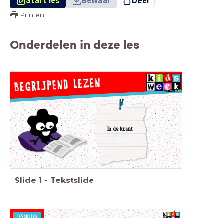
Start les
Bewaar
Deel
Printen
Onderdelen in deze les
In de krant
Slide
1
-
Tekstslide