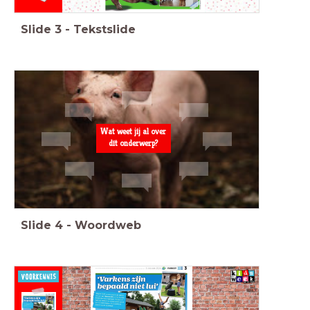
Slide
3
-
Tekstslide
Wat weet jij al over
dit onderwerp?
Slide
4
-
Woordweb
Heb je vragen
als je naar de