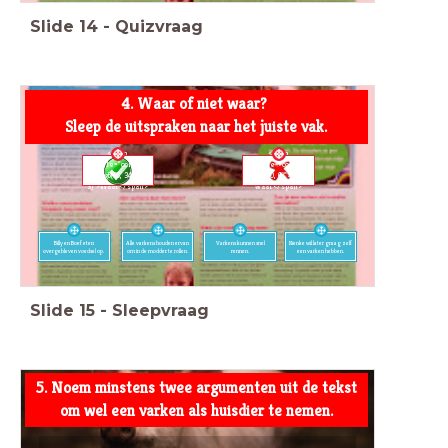
Slide
14
-
Quizvraag
4. Waar of niet waar?
Sleep de uitspraken naar het juiste vak.
<span
<span
style="color:
style="color:
rgb(25, 34,
rgb(0, 0, 0)">Niet
3)">Waar</span>
waar</span>
Billy en Boef eten
Alle varkens houden ervan
Varkens kunnen snel
Nienke wil later graag zelf
overgebleven voedsel op.
om in de modder te rollen.
rennen.
een varken hebben.
Slide
15
-
Sleepvraag
5. Noem minstens twee argumenten uit de tekst
om wel een varken als huisdier te nemen.