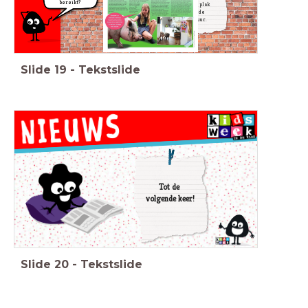
bereikt?
post-it en plak
deze op de
vragenmuur.
Slide
19
-
Tekstslide
Tot de
volgende keer!
Slide
20
-
Tekstslide