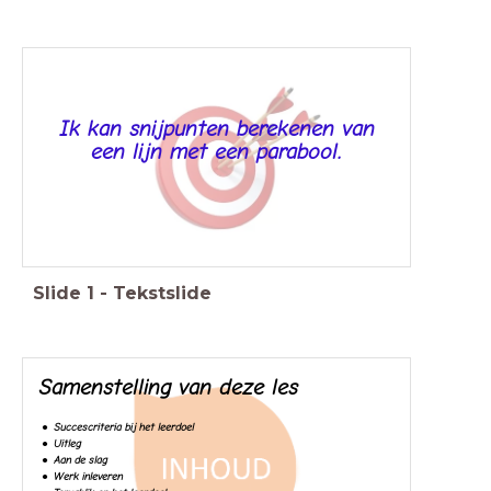
Ik kan snijpunten berekenen van
een lijn met een parabool.
Slide
1
-
Tekstslide
Samenstelling van deze les
Succescriteria bij het leerdoel
Uitleg
Aan de slag
Werk inleveren