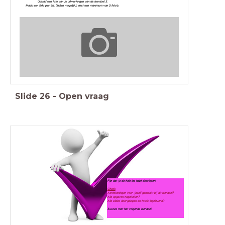
Upload een foto van je uitwerkingen van de leerdoel 3.
Maak een foto per blz. (indien mogelijk), met een maximum van 5 foto's.
Slide
26
-
Open vraag
Fijn dat je de hele les hebt doorlopen!
Check
Aantekeningen voor jezelf gemaakt bij dit leerdoel?
Alle opgaven nagekeken?
Alle slides doorgelopen en foto's ingeleverd?
Succes met het volgende leerdoel.