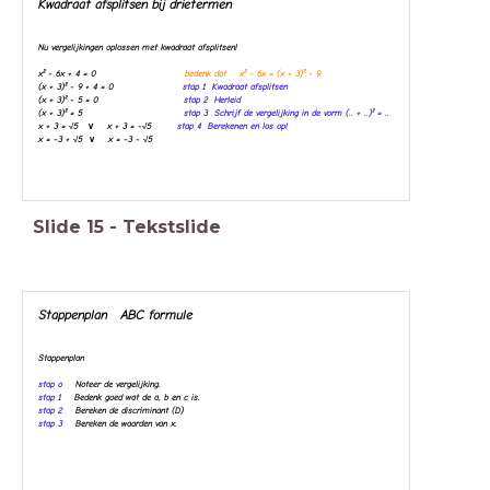
Kwadraat afsplitsen bij drietermen
Nu vergelijkingen oplossen met kwadraat afsplitsen!
x² - 6x + 4 = 0
bedenk dat x² -
6x
= (x + 3)² - 9
(x + 3)² - 9 + 4 = 0
stap 1 Kwadraat
afsplitsen
(x + 3)² - 5 =
0
stap 2 Herleid
(x + 3)² = 5
stap 3 Schrijf de vergelijking in de vorm (.. + ..)² = ..
x + 3 = √5 ∨ x + 3 = -√5
stap 4 Berekenen en los op!
x = -3 + √5 ∨ x = -3 - √5
Slide
15
-
Tekstslide
Stappenplan ABC formule
Stappenplan
stap o
Noteer de vergelijking.
stap 1
Bedenk goed wat de a, b en c is.
stap 2
Bereken de discriminant (D)
stap 3
Bereken de waarden van x.