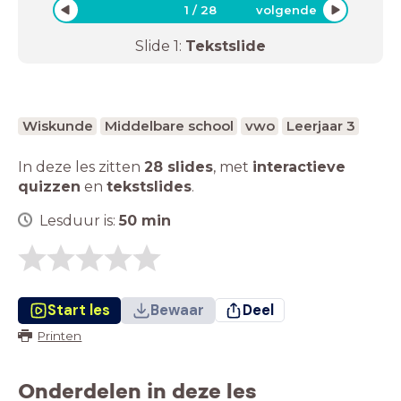
1
/
28
volgende
Slide
1
:
Tekstslide
Wiskunde
Middelbare school
vwo
Leerjaar 3
In deze les zitten
28 slides
,
met
interactieve
quizzen
en
tekstslides
.
Lesduur is:
50
min
Start les
Bewaar
Deel
Printen
Onderdelen in deze les