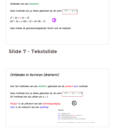
Ontbinden van een
tweeterm
.
Deze methode kun je alleen gebruiken bij de vorm:
x² + ... x = 0
x² + 3x =
x
(x + 3)
6x² + 2x = x (6x + 2) = 2x (3x + 1)
Haal steeds de gemeenschappelijke factor voor de haakjes!
Slide
7
-
Tekstslide
Ontbinden in factoren (drieterm)
Voor het ontbinden van een
drieterm
gebruiken we de
product
-
som
methode
Deze methode kun je alleen gebruiken bij de vorm:
x² + ... x + ... = 0
Dit methode kan dus alleen als a = 1.
Product
is de uitkomst van een
vermenigvuldiging.
Som
is de uitkomst van een
optelling
.