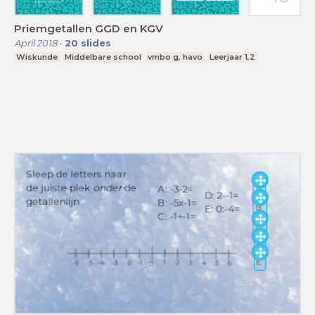
Priemgetallen GGD en KGV
April 2018
-
20
slides
Wiskunde
Middelbare school
vmbo g, havo
Leerjaar 1,2