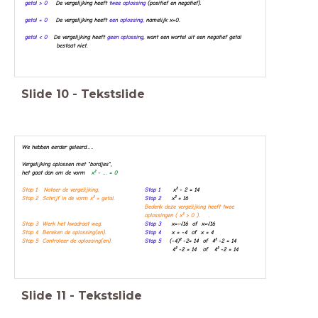
getal > 0
De vergelijking heeft
twee oplossing
(positief en negatief).
getal = 0
De vergelijking heeft
een oplossing,
namelijk x=0.
getal < 0
De vergelijking heeft
geen oplossing
, want een
wortel uit een negatief getal
bestaat niet.
Slide
10
-
Tekstslide
We hebben eerder geleerd.....
Vergelijking oplossen met "bordjes",
het gaat dan om de vorm
x² - ... = 0
Stap 1 Noteer de vergelijking.
Stap 1
x² - 2 = 14
Stap 2 Schrijf in de vorm x² = getal.
Stap 2
x² = 16
Bedenk deze vergelijking heeft twee
oplossingen ( x² > 0 ). .
Stap 3 Werk het kwadraat weg.
Stap 3
x=-√16 of x=√16
Stap 4 Bereken de oplossing(en).
Stap 4
x = -4 of x = 4
Stap 5 Controleer de oplossing(en).
Stap 5
(-4)² -2= 14 of 4² -2 = 14
4² -2 = 14 of 4² -2 = 14
Slide
11
-
Tekstslide