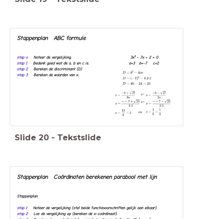
Stappenplan ABC formule
stap o
Noteer de vergelijking. 3x² - 7x + 2 = 0
stap 1
Bedenk goed wat de a, b en c is. a=3 b=-7 c=2
stap 2
Bereken de discriminant (D)
stap 3
Bereken de waarden van x.
Slide
20
-
Tekstslide
Stappenplan Coördinaten berekenen parabool met lijn
Stappenplan
stap 1
Noteer de vergelijking (stel beide functievoorschriften gelijk aan elkaar).
stap 2
Los de vergelijking op (bereken de x-coördinaat).