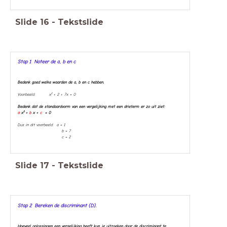
Slide
16
-
Tekstslide
Stap 1 Noteer de a, b en c
Bedenk goed welke waarden de a, b en c hebben.
Voorbeeld: x² + 2 + 7x = 0
Bedenk dat de standaardvorm van een vergelijking met een drieterm er zo uit ziet:
a
x² +
b
x +
c
= 0
Dus in dit voorbeeld: a = 1
b = 7
c = 2
Slide
17
-
Tekstslide
Stap 2 Bereken de discriminant (D).
Hoeveel oplossingen een vergelijking heeft kun je uitzoeken door de discriminant te