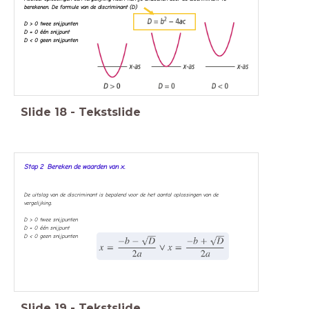
berekenen. De
formule van de discriminant (D)
D > 0 twee snijpunten
D = 0 één snijpunt
D < 0 geen snijpunten
Slide
18
-
Tekstslide
Stap 2 Bereken de waarden van x.
De uitslag van de discriminant is bepalend voor de het aantal oplossingen van de
vergelijking.
D > 0 twee snijpunten
D = 0 één snijpunt
D < 0 geen snijpunten
Slide
19
-
Tekstslide