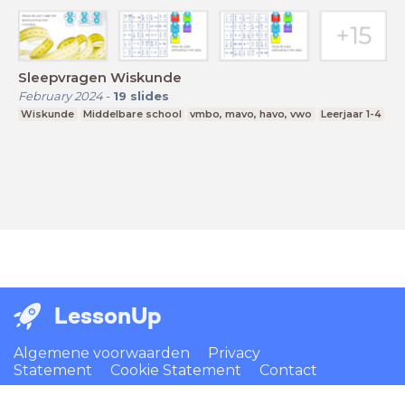
Sleepvragen Wiskunde
February 2024
-
19
slides
Wiskunde
Middelbare school
vmbo, mavo, havo, vwo
Leerjaar 1-4
LessonUp
Algemene voorwaarden
Privacy
Statement
Cookie Statement
Contact