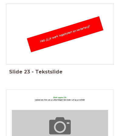
Heb jij je werk nagekeken en verbeterd?
Slide
23
-
Tekstslide
Maak opgave 19c
Upload een foto van je uitwerkingen hieronder.
Let op je notatie!