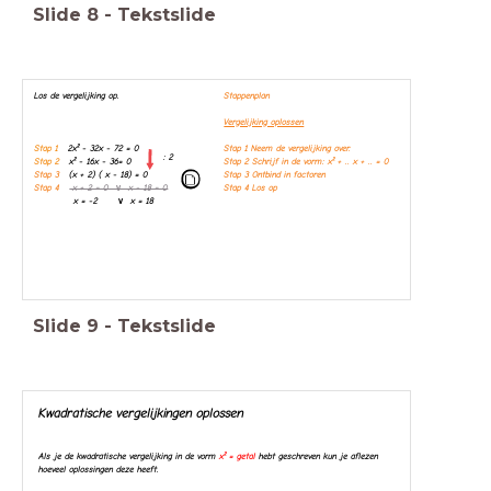
Slide
8
-
Tekstslide
Los de vergelijking op.
Stappenplan
Vergelijking oplossen
Stap 1
2x² - 32x - 72 = 0
Stap 1 Neem de vergelijking over.
: 2
Stap 2
x² - 16x - 36= 0
Stap 2 Schrijf in de vorm: x² + .. x + .. = 0
Stap 3
(x + 2) ( x - 18) = 0
Stap 3 Ontbind in factoren
Stap 4
x + 2 = 0 ∨ x - 18 = 0
Stap 4 Los op
x = -2 ∨ x = 18
Slide
9
-
Tekstslide
Kwadratische vergelijkingen oplossen
Als je de kwadratische vergelijking in de vorm
x² = getal
hebt geschreven kun je aflezen
hoeveel oplossingen deze heeft.