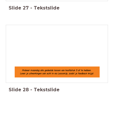
Slide
27
-
Tekstslide
Probeer maandag alle gedeelde lessen van hoofdstuk 5 af te hebben.
Lever je uitwerkingen ook echt in via LessonUp, zodat je feedback krijgt.
Slide
28
-
Tekstslide