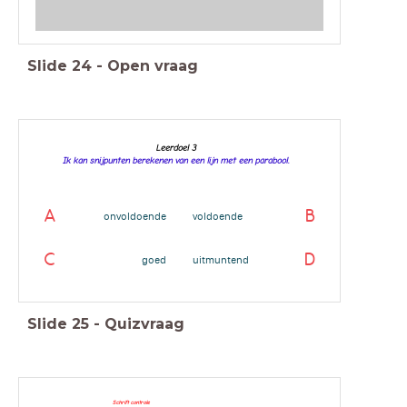
Slide
24
-
Open vraag
Leerdoel 3
Ik kan snijpunten berekenen van een lijn met een parabool.
A
B
onvoldoende
voldoende
C
D
goed
uitmuntend
Slide
25
-
Quizvraag
Schrift controle