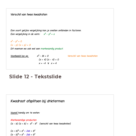
Verschil van twee kwadraten
Een soort gelijke vergelijking kan je snellen ontbinden in factoren.
Een vergelijking in de vorm:
x² - p² = o
x² - p² = 0
(x - p) (x + p) = 0
Dit noemen we ook wel een
merkwaardig product.
Voorbeeld los op
x² - 16 = 0
Verschil van twee kwadraten
(x + 4) (x - 4) = 0
x = -4 ∨ x = 4
Slide
12
-
Tekstslide
Kwadraat afsplitsen bij drietermen
Vooraf
handig om te weten:
Mer
kwaardige producten
(a - b) (a + b) = a² - b² (verschil van twee kwadraten)
(a + b)² = a²
+ 2ab
+ b²
(a - b)² = a²
- 2
ab
+ b²