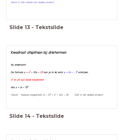
Hierin is 2ab steeds het dubbel product
.
Slide
13
-
Tekstslide
Kwadraat afsplitsen bij drietermen
Nu andersom!
De formule y =
x²
+ 10x +
25
kun je in de vorm
y = (x + ...)²
schrijven.
x² en 25 zijn beide kwadraten!
dus y = (x + 5)²
Check! haakjes wegwerken (x + 5)² = x² + 10x + 25, 2•5x is het dubbel product.
Slide
14
-
Tekstslide