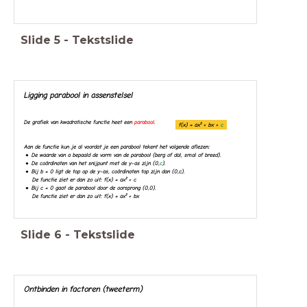
Slide
5
-
Tekstslide
Ligging parabool in assenstelsel
De grafiek van kwadratische functie heet een
parabool
.
f(x) = ax² + bx +
c
Aan de functie kun je al voordat je een parabool tekent het volgende aflezen:
De waarde van a bepaald de vorm van de parabool (berg of dal, smal of breed).
De coördinaten van het snijpunt met de y-as zijn (0,
c
).
Bij
b = 0
ligt de top op de y-as, coördinaten top zijn dan (0,c).
De functie ziet er dan zo uit: f(x) = ax² + c
Bij c = 0 gaat de parabool door de oorsprong (0,0).
De functie ziet er dan zo uit: f(x) = ax² + bx
Slide
6
-
Tekstslide
Ontbinden in factoren (tweeterm)