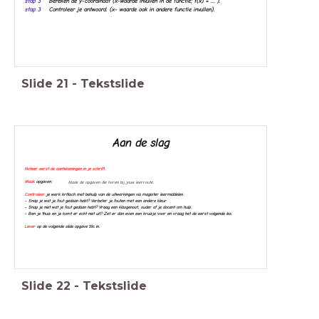
stap 3
Bereken de y-coördinaat (x-waarde invullen in de functie; f(x) = ... ).
stap 3
Controleer je antwoord. (x- waarde ook in andere functie invullen).
Slide
21
-
Tekstslide
Aan de slag
Noteer
eerst de aantekeningen in je schrift.
Maak
opgaven:
Maak de opgaven die horen bij jouw leerroute.
Controleer
je werk kritisch met behulp van de uitwerkingen via magister leermiddelen.
- Snap je wat je fout gedaan hebt? Verbeter je fouten met een andere kleur.
- Snap je niet wat je fout gedaan hebt? Vraag een klasgenoot, ouder of je docent om hulp.
- Ben je thuis en je komt er echt niet uit? Zet er dan even een kruisje voor en vraag het de eerst volgende les.
Lever
op de volgende slide opgave 19c in.
Slide
22
-
Tekstslide