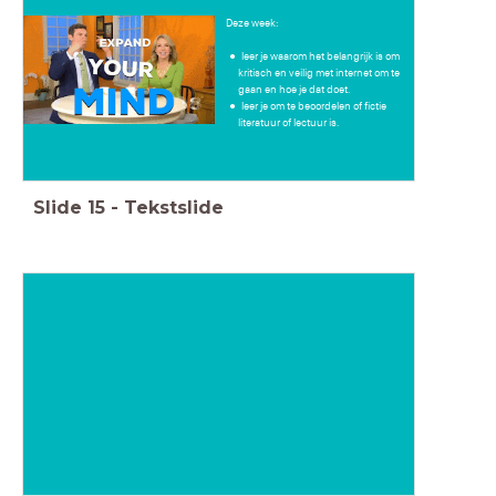
Deze week:
leer je waarom het belangrijk is om
kritisch en veilig met internet om te
gaan en hoe je dat doet.
leer je om te beoordelen of fictie
literatuur of lectuur is.
Slide
15
-
Tekstslide