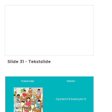
Slide
31
-
Tekstslide
Klassikaal
Maken
Opdracht 8 bladzijde 13