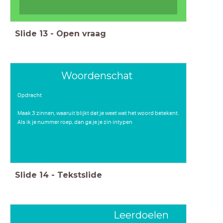
Slide
13
-
Open vraag
Woordenschat
Opdracht
Maak 3 zinnen, waaruit blijkt dat je weet wat het woord betekent.
Als ik je nummer roep, dan ga je je zin intypen
Slide
14
-
Tekstslide
Leerdoelen