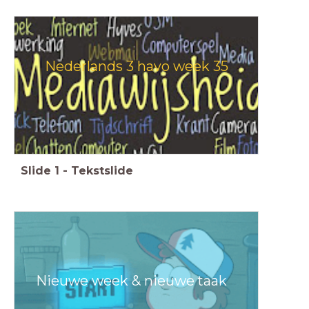
Nederlands 3 havo week 35
Slide
1
-
Tekstslide
Nieuwe week & nieuwe taak