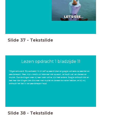
Slide
37
-
Tekstslide
Lezen opdracht 1 bladzijde 11
1 Eigen antwoord. Bijvoorbeeld: Ik zit zelf op paardrijden en google wel eens op paarden en
paardensport. Maar mijn vriendin zit helemaal niet op sport, ze houdt wel van dansen en
muziek. Dus de dingen waar zij naar zoekt online, zijn heel anders. Google onthoudt dat en
laat haar dan dingen zien die meer met muziek en dansen te maken hebben, en bij mij
onthoudt het dat ik van paardensport houd.
Slide
38
-
Tekstslide