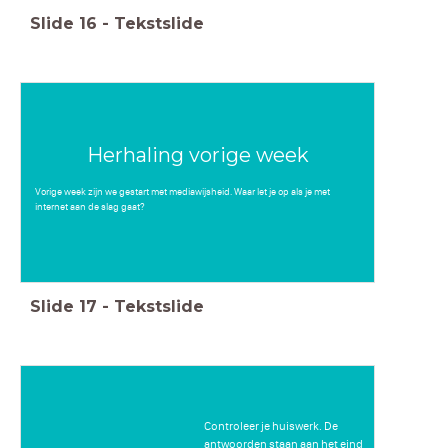
Slide
16
-
Tekstslide
Herhaling vorige week
Vorige week zijn we gestart met mediawijsheid. Waar let je op als je met
internet aan de slag gaat?
Slide
17
-
Tekstslide
Controleer je huiswerk. De
antwoorden staan aan het eind