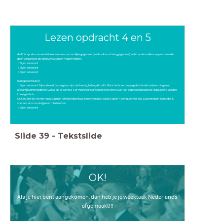
Lezen opdracht 4 en 5
4 a Er is sprake van een datalek wanneer persoonlijke gegevens (zoals adres- of inloggegevens) in de handen vallen van personen die
geen toegang tot die gegevens zouden mogen hebben.
b Eigen antwoord
c Eigen antwoord
d Eigen antwoord
5 a Eigen antwoord
b Eigen antwoord. Bijvoorbeeld: Ja, volgens mij is dat handig, belangrijk zelfs. Want het is een enge gedachte dat anderen dingen op
afstand kunnen bedienen. Zeker als er camera’s of microfoons of sensoren in zitten. Dan kan je gewoon bespied of afgeluisterd worden
in je eigen huis.
Of: Nee, het lijkt mij niet nodig. Op mijn telefoon download ik niet van alles, zoals ik op m’n computer wel doe. Daarom denk ik niet dat ik
snel een virus zou krijgen op mijn telefoon.
c Eigen antwoord
Slide
39
-
Tekstslide
OK!
Als je hier bent aangekomen, dan heb je je weektaak Nederlands
afgemaakt!!!