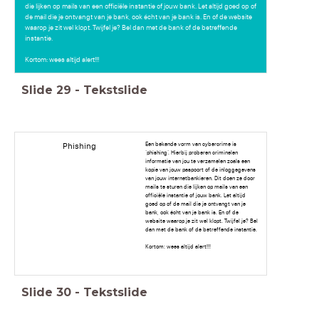
die lijken op mails van een officiële instantie of jouw bank. Let altijd goed op of
de mail die je ontvangt van je bank, ook écht van je bank is. En of de website
waarop je zit wel klopt. Twijfel je? Bel dan met de bank of de betreffende
instantie.
Kortom: wees altijd alert!!!
Slide
29
-
Tekstslide
Een bekende vorm van cybercrime is
Phishing
‘phishing’. Hierbij proberen criminelen
informatie van jou te verzamelen zoals een
kopie van jouw paspoort of de inloggegevens
van jouw internetbankieren. Dit doen ze door
mails te sturen die lijken op mails van een
officiële instantie of jouw bank. Let altijd
goed op of de mail die je ontvangt van je
bank, ook écht van je bank is. En of de
website waarop je zit wel klopt. Twijfel je? Bel
dan met de bank of de betreffende instantie.
Kortom: wees altijd alert!!!
Slide
30
-
Tekstslide