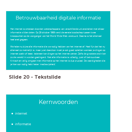
Betrouwbaarheid digitale informatie
Het internet is ontstaan doordat wetenschappers van verschillende universiteiten met elkaar
informatie wilden delen. Op 29 oktober 1969 werd de eerste boodschap tussen twee
knooppunten op de voorganger van het World Wide Web verstuurd. Daarna is het allemaal
heel snel gegaan.
We halen nu bijna alle informatie die we nodig hebben van het internet af. Heel fijn dat het nu
allemaal zo makkelijk is, maar juist daardoor moet je ook goed opletten wanneer je dingen op
internet zoekt of leest. Iedereen kan dingen op het internet zetten. Zelfs de grootste onzin kan
zo de wereld in worden geslingerd. Niet alle informatie is volledig, juist of betrouwbaar.
Kritisch en veilig omgaan met informatie op het internet is dus cruciaal. De vaardigheden die
je hiervoor nodig hebt heten ‘mediawijsheid’.
Slide
20
-
Tekstslide
Kernwoorden
internet
informatie