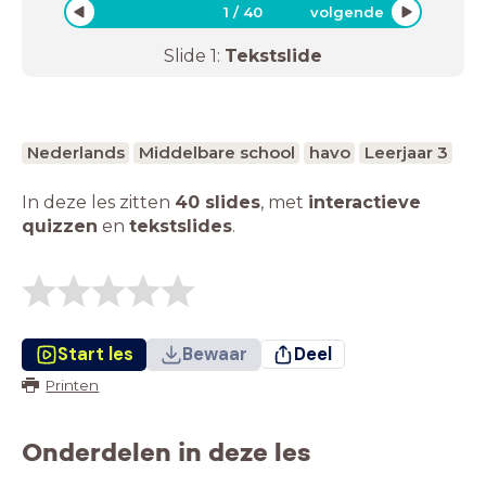
1
/
40
volgende
Slide
1
:
Tekstslide
Nederlands
Middelbare school
havo
Leerjaar 3
In deze les zitten
40 slides
,
met
interactieve
quizzen
en
tekstslides
.
Start les
Bewaar
Deel
Printen
Onderdelen in deze les