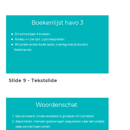
Boekenlijst havo 3
Dit schooljaar 4 boeken
Niveau => zie lijst. Lijst bespreken.
Wil je een ander boek lezen, overleg met je docent
Nederlands.
Slide
9
-
Tekstslide
Boek 2
Woordenschat
Gerubriceerd: onderverdeeld in groepen of rubrieken
deporteren: mensen gedwongen wegvoeren naar een plaats
waar ze niet heen willen
Boek 3