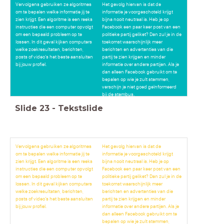
Vervolgens gebruiken ze algoritmes
Het gevolg hiervan is dat de
om te bepalen welke informatie jij te
informatie je voorgeschoteld krijgt
zien krijgt. Een algoritme is een reeks
bijna nooit neutraal is. Heb je op
instructies die een computer opvolgt
Facebook een paar keer post van een
om een bepaald probleem op te
politieke partij geliket? Dan zul je in de
lossen. In dit geval kijken computers
toekomst waarschijnlijk meer
welke zoekresultaten, berichten,
berichten en advertenties van die
posts of video’s het beste aansluiten
partij te zien krijgen en minder
bij jouw profiel.
informatie over andere partijen. Als je
dan alleen Facebook gebruikt om te
bepalen op wie je zult stemmen,
verschijn je niet goed geïnformeerd
bij de stembus.
Slide
23
-
Tekstslide
Vervolgens gebruiken ze algoritmes
Het gevolg hiervan is dat de
om te bepalen welke informatie jij te
informatie je voorgeschoteld krijgt
zien krijgt. Een algoritme is een reeks
bijna nooit neutraal is. Heb je op
instructies die een computer opvolgt
Facebook een paar keer post van een
om een bepaald probleem op te
politieke partij geliket? Dan zul je in de
lossen. In dit geval kijken computers
toekomst waarschijnlijk meer
welke zoekresultaten, berichten,
berichten en advertenties van die
posts of video’s het beste aansluiten
partij te zien krijgen en minder
bij jouw profiel.
informatie over andere partijen. Als je
dan alleen Facebook gebruikt om te
bepalen op wie je zult stemmen,