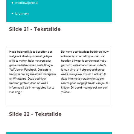
mediawijsheid
bronnen
Slide
21
-
Tekstslide
Het is belangrijk je te beseffen dat
Dat komt doordat deze bedrijven jouw
wat je ook doet op internet, je bijna
activiteit op internet bijhouden. Ze
altijd te maken hebt met een paar
houden bij waar je eerder naar hebt
grote mediabedrijven zoals Google,
gezocht, welke berichten en video’s
YouTube en Facebook. Dat laatste
je leuk vindt of hebt gedeeld en op
bedrijf is ook eigenaar van Instagram
welke links je wel of juist niet klikt. Al
en WhatsApp. Deze bedrijven
deze informatie verzamelen ze om
hebben grote invloed op welke
een zo goed mogelijk beeld van jou te
informatie jij als internetgebruiker te
krijgen. Dit beeld noem je ook wel een
zien krijgt.
‘profiel’.
Slide
22
-
Tekstslide