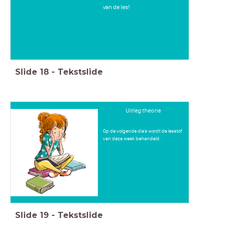
van de les!
Slide
18
-
Tekstslide
Uitleg theorie
Op de volgende dia's wordt de lesstof
van deze week behandeld.
Slide
19
-
Tekstslide