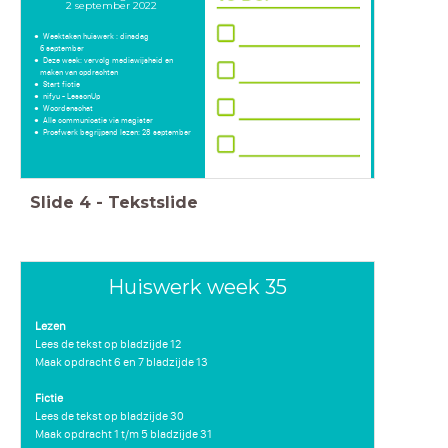
2 september 2022
Weektaken huiswerk : dinsdag
6 september
Deze week: vervolg mediawijsheid en
maken van opdrachten
Start fictie
nifyu - LessonUp
Woordenschat
Alle communicatie via magister
Proefwerk begrijpend lezen: 28 september
Slide
4
-
Tekstslide
Huiswerk week 35
Lezen
Lees de tekst op bladzijde 12
Maak opdracht 6 en 7 bladzijde 13
Fictie
Lees de tekst op bladzijde 30
Maak opdracht 1 t/m 5 bladzijde 31