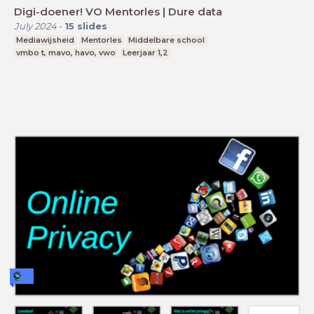
Digi-doener! VO Mentorles | Dure data
July 2024
-
15
slides
Mediawijsheid
Mentorles
Middelbare school
vmbo t, mavo, havo, vwo
Leerjaar 1,2