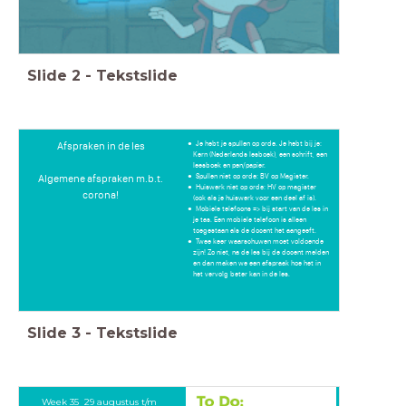
Slide
2
-
Tekstslide
Je hebt je spullen op orde. Je hebt bij je:
Afspraken in de les
Kern (Nederlands lesboek), een schrift, een
leesboek en pen/papier.
Spullen niet op orde: BV op Magister.
Algemene afspraken m.b.t.
Huiswerk niet op orde: HV op magister
corona!
(ook als je huiswerk voor een deel af is).
Mobiele telefoons => bij start van de les in
je tas. Een mobiele telefoon is alleen
toegestaan als de docent het aangeeft.
Twee keer waarschuwen moet voldoende
zijn! Zo niet, na de les bij de docent melden
en dan maken we een afspraak hoe het in
het vervolg beter kan in de les.
Slide
3
-
Tekstslide
Week 35 29 augustus t/m