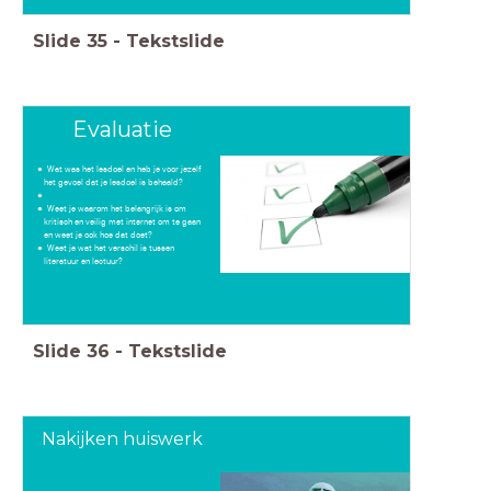
Slide
35
-
Tekstslide
Evaluatie
Wat was het lesdoel en heb je voor jezelf
het gevoel dat je lesdoel is behaald?
Weet je waarom het belangrijk is om
kritisch en veilig met internet om te gaan
en weet je ook hoe dat doet?
Weet je wat het verschil is tussen
literatuur en lectuur?
Slide
36
-
Tekstslide
Nakijken huiswerk