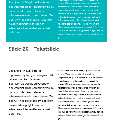
Bedrijven als Google en Facebook
geven. Bij mooie winacties moet je vaak je
bouwen niet alleen een profiel van jou
telefoonnumer en e-mailadres invullen, en
voor je het weet wordt je overstelpt met
op om jou de meest relevante
reclame. Gratis apps laten je niet alleen veel
informatie aan te kunnen bieden. Ze
advertenties zien, vaak vragen ze ook veel
gebruiken je profiel ook om bedrijven
informatie van jou. Ze willen bijvoorbeeld
zo gericht mogelijk te kunnen
toegang tot jou agenda, foto’s en camera.
Hiermee verzamelen ze weer meer informatie
adverteren. Hier verdienen ze veel
om hun advertenties nog beter aan jou aan te
geld mee.
passen. En zo verdienen ‘gratis’ apps toch aan
jou.
Slide
26
-
Tekstslide
Gegevens, oftewel ‘data’, is
Wees alert op welke data je geeft! Niets is
gratis. Wanneer je gebruikmaakt van
tegenwoordig het grootste goed. Data
zogenaamde ‘gratis’ diensten, betaal je vaak
is kennis en kennis is macht.
door bedrijven informatie over jouzelf te
Bedrijven als Google en Facebook
geven. Bij mooie winacties moet je vaak je
bouwen niet alleen een profiel van jou
telefoonnumer en e-mailadres invullen, en
voor je het weet wordt je overstelpt met
op om jou de meest relevante
reclame. Gratis apps laten je niet alleen veel
informatie aan te kunnen bieden. Ze
advertenties zien, vaak vragen ze ook veel
gebruiken je profiel ook om bedrijven
informatie van jou. Ze willen bijvoorbeeld
zo gericht mogelijk te kunnen
toegang tot jou agenda, foto’s en camera.
Hiermee verzamelen ze weer meer informatie
adverteren. Hier verdienen ze veel
om hun advertenties nog beter aan jou aan te
geld mee.
passen. En zo verdienen ‘gratis’ apps toch aan
jou.