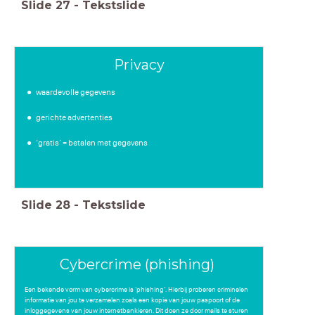
Slide
27
-
Tekstslide
Privacy
waardevolle gegevens
gerichte advertenties
‘gratis’ = betalen met gegevens
Denk dus goed na bij het installeren van een app of je jouw
Slide
28
-
Tekstslide
informatie wel wil delen met dat bedrijf en bewaak je privacy.
Cybercrime (phishing)
Een bekende vorm van cybercrime is ‘phishing’. Hierbij proberen criminelen
informatie van jou te verzamelen zoals een kopie van jouw paspoort of de
inloggegevens van jouw internetbankieren. Dit doen ze door mails te sturen