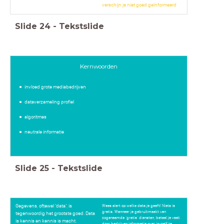
verschijn je niet goed geïnformeerd
Slide
24
-
Tekstslide
Kernwoorden
invloed grote mediabedrijven
dataverzameling profiel
algoritmes
neutrale informatie
Slide
25
-
Tekstslide
Gegevens, oftewel ‘data’, is
Wees alert op welke data je geeft! Niets is
gratis. Wanneer je gebruikmaakt van
tegenwoordig het grootste goed. Data
zogenaamde ‘gratis’ diensten, betaal je vaak
is kennis en kennis is macht.
door bedrijven informatie over jouzelf te