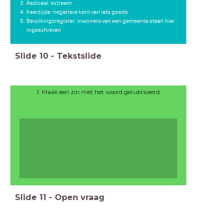
Radicaal: extreem
Keerzijde: negatieve kant van iets goeds
Bevolkingsregister: inwoners van een gemeente staan hier
ingeschreven
Boek 4
Slide
10
-
Tekstslide
1. Maak een zin met het woord gerubriceerd
Slide
11
-
Open vraag