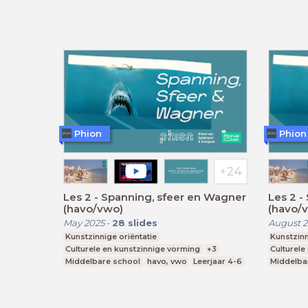
Phion
Phion
Les 2 - Spanning, sfeer en Wagner
Les 2 -
(havo/vwo)
(havo/
May 2025
-
28
slides
August 
Kunstzinnige oriëntatie
Kunstzinn
Culturele en kunstzinnige vorming
+3
Culturele
Middelbare school
havo, vwo
Leerjaar 4-6
Middelba