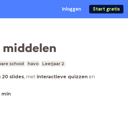
Inloggen
Start gratis
e middelen
are school
havo
Leerjaar 2
n
20 slides
,
met
interactieve quizzen
en
min