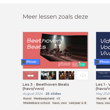
Meer lessen zoals deze
Phion
Phion
Les 3 - Beethoven Beats
Les 1 -
(havo/vwo)
(havo/
August 2024
-
25
slides
May 202
Kunst
Mediawijsheid
+3
Muziek
Middelbare school
havo, vwo
Leerjaar 4-6
havo, vw