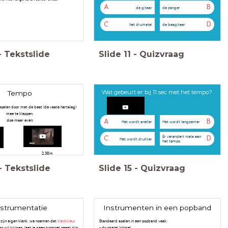
A
B
de gitaar
de zanger
C
D
het drumstel
de basgitaar
-
Tekstslide
Slide
11
-
Quizvraag
Wat gebeurt er bij 11 sec met het tempo?
Tempo
palen door met de beat (de vaste hartslag)
mee te klappen,
doe maar even:
A
B
Het wordt sneller
Het wordt langzamer
Er verandert niets aan
C
D
Het wordt drukker
22
het tempo
.38m
-
Tekstslide
Slide
15
-
Quizvraag
nstrumentatie
Instrumenten in een popband
 zijn eigen klank, we noemen dat
klankkleur.
Standaard spelen in een popband vaak:
ap wil krijgen, laat je geen trompet naast zijn
- drumstel (ritme)