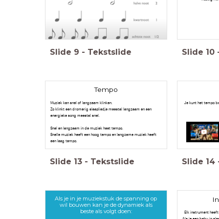
Slide
9
-
Tekstslide
Slide
10
Tempo
Muziek kan snel of langzaam klinken.
Je kunt het tempo be
Zo klinkt een dromerig slaapliedje meestal langzaam en een
energieke song meestal snel.
Snel en langzaam in de muziek heet tempo.
Snelle muziek heeft een hoog tempo en langzame muziek heeft
een laag tempo.
2
Slide
13
-
Tekstslide
Slide
14
Als je in je muziekstuk de spanning op
I
wil bouwen kan je de dynamiek als
beste als volgt doen:
Elk instrument heeft
Als je een baby in sla