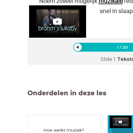
Noem zoveel mogelijk
muzikale
red
snel in slaap
1
/
20
Slide
1
:
Tekst
Onderdelen in deze les
Hoe werkt muziek?