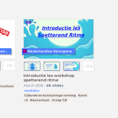
Kunst is Dichterbij Dan je Denkt (KIDD)
Nederlandse Reisopera
introductie les workshop
spetterend ritme
March 2026
-
28
slides
isschool
newEditor
Culturele en kunstzinnige vorming
Kunst
+3
Basisschool
Groep 7,8