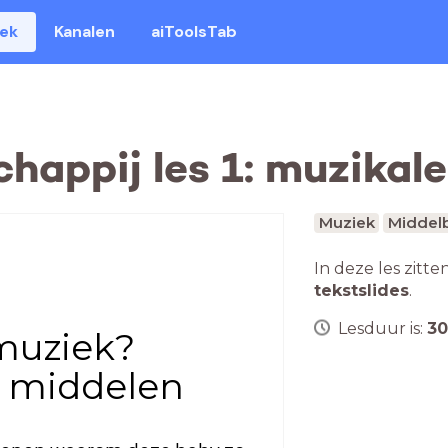
eek
Kanalen
aiToolsTab
happij les 1: muzikal
Muziek
Middelb
In deze les zitte
tekstslides
.
Lesduur is:
30
muziek?
le middelen