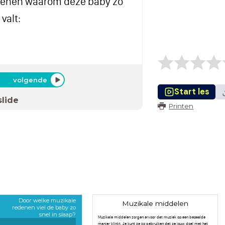
enen waarom deze baby zo
 valt:
volgende
Start les
slide
Printen
Door welke muzikale
Muzikale middelen
redenen viel de baby zo
snel in slaap?
Muzikale middelen zorgen ervoor dat muziek op een bepaalde
manier klinkt. Je kunt ze zo gebruiken dat ze jouw doel met het