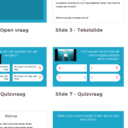
muziekstuk bereiken (bv je wil een slaaplied maken, hoe moet de
muziek dan klinken?)
Welke muzikale middelen ken je?
Open vraag
Slide
3
-
Tekstslide
op aan de melodie van de
Uit hoeveel verschillende
zangers?
toonhoogtes bestaat
deze melodie?
namelijk
Ze zingen voornamelijk
B
A
B
1
2
hoog
laag
oog naar
Ze zingen van laag naar
D
C
D
3
4
laag
hoog
Quizvraag
Slide
7
-
Quizvraag
Welk instrument zorgt in een band voor
Ritme
het ritme?
e: veel korte tonen achter elkaar
me: veel lange tonen achter elkaar