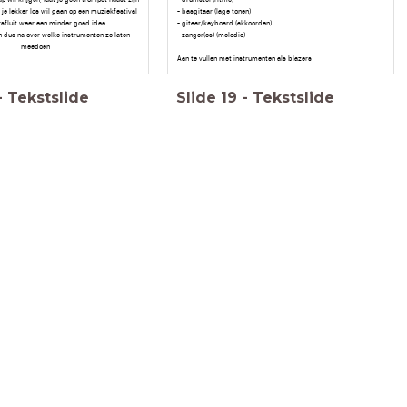
je lekker los wil gaan op een muziekfestival
- basgitaar (lage tonen)
sfluit weer een minder goed idee.
- gitaar/keyboard (akkoorden)
 dus na over welke instrumenten ze laten
- zanger(es) (melodie)
meedoen
Aan te vullen met instrumenten als blazers
-
Tekstslide
Slide
19
-
Tekstslide