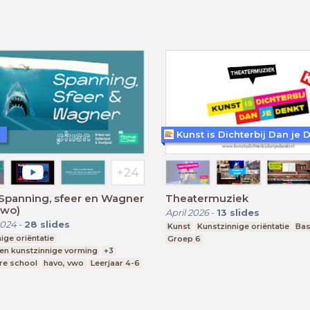
 Spanning, sfeer en Wagner
Theatermuziek
vwo)
April 2026
-
13
slides
2024
-
28
slides
Kunst
Kunstzinnige oriëntatie
Bas
ige oriëntatie
Groep 6
 en kunstzinnige vorming
+3
re school
havo, vwo
Leerjaar 4-6