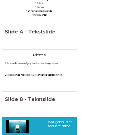
* Ritme
* Tempo
* Dynamiek/klanksterkte
* Instrumenten
Slide
4
-
Tekstslide
Ritme
Ritme is de opeenvolging van korte en lange tonen
Je kunt ritmes maken met verschillende soorten noten:
Slide
8
-
Tekstslide
Wat gebeurt er
met het ritme?