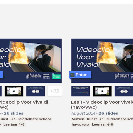
Phion
 Videoclip Voor Vivaldi
Les 1 - Videoclip Voor Vival
vwo)
(havo/vwo)
5
-
26
slides
August 2024
-
26
slides
Kunst
+3
Middelbare school
Muziek
Kunst
+3
Middelbare sc
o
Leerjaar 4-6
havo, vwo
Leerjaar 4-6