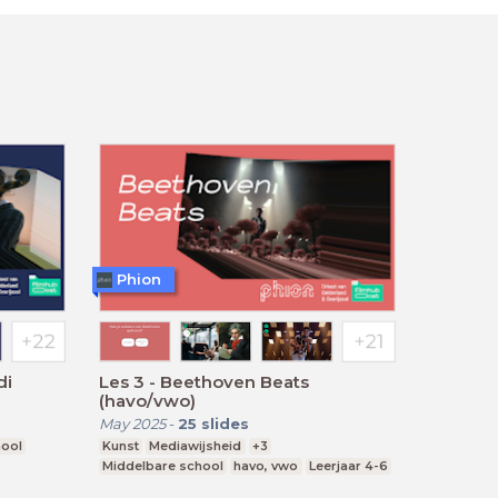
Phion
di
Les 3 - Beethoven Beats
(havo/vwo)
May 2025
-
25
slides
hool
Kunst
Mediawijsheid
+3
Middelbare school
havo, vwo
Leerjaar 4-6