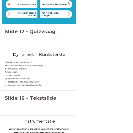
A
B
er verandert niets
het wordt steeds sneller
het wordt steeds
het wordt steeds
C
D
drukker
rustiger
Slide
12
-
Quizvraag
Dynamiek = Klanksterkte
Klinkt de muziek hard of zacht?
Misschien herinner je je deze termen nog?
ff = fortissimo = zeer sterk
f = forte = sterk
p = piano = zacht
pp = pianissimo = zeer zacht
< = crescendo = steeds sterker worden
> = decrescendo = steeds zachter worden
Slide
16
-
Tekstslide
Instrumentatie
Een keyboard kan je als allerlei verschillende instrumenten
instellen, hij kan dus veel instrumenten vervangen.