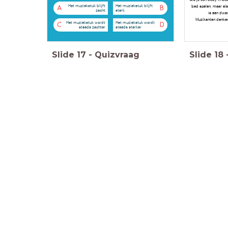
Het muziekstuk blijft
Het muziekstuk blijft
bed spelen, maar als 
A
B
zacht
sterk
is een dwar
Muzikanten denken
Het muziekstuk wordt
Het muziekstuk wordt
C
D
steeds zachter
steeds sterker
Slide
17
-
Quizvraag
Slide
18