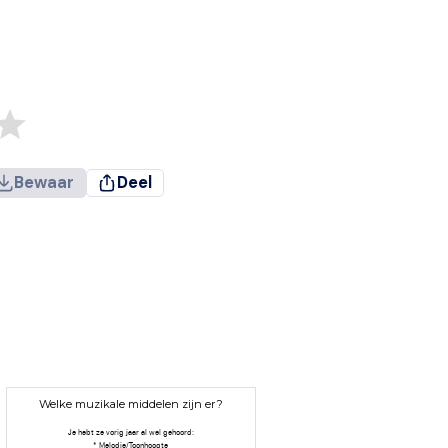
Bewaar
Deel
Welke muzikale middelen zijn er?
Je hebt ze vorig jaar al wel gehoord:
* Melodie/Toonhoogte