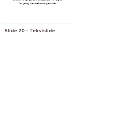
Dat gaan jullie vanaf nu ook gebruiken
Slide
20
-
Tekstslide