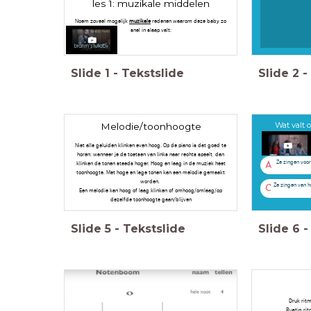
les 1: muzikale middelen
Noem zoveel mogelijk
muzikale
redenen waarom deze baby zo
snel in slaap valt:
Slide
1
-
Tekstslide
Slide
2
-
Wat valt 
Melodie/toonhoogte
Niet alle geluiden klinken even hoog. Op de piano is dat goed te
horen: wanneer je de toetsen van links naar rechts speelt, dan
Ze zingen voor
klinken de tonen steeds hoger. Hoog en laag in de muziek heet
A
toonhoogte. Met hoge en lage tonen kan een melodie gemaakt
worden.
Ze zingen van h
C
Een melodie kan hoog of laag klinken of omhoog/omlaag/op
dezelfde toonhoogte gaan/blijven
Slide
5
-
Tekstslide
Slide
6
-
Druk ritm
Rustig rit