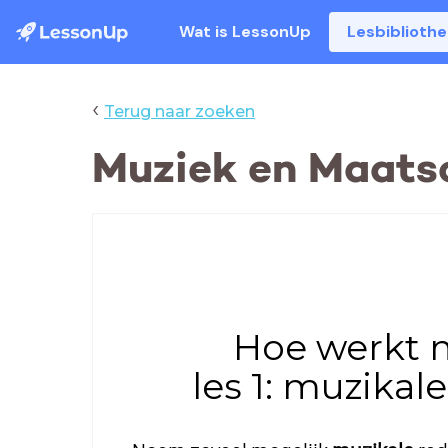
Wat is LessonUp
Lesbiblioth
‹
Terug naar zoeken
Muziek en Maatsc
Hoe werkt 
les 1: muzika