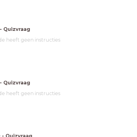
-
Quizvraag
de heeft geen instructies
-
Quizvraag
de heeft geen instructies
0
-
Quizvraag