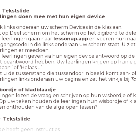
-
Tekstslide
rlingen doen mee met hun eigen device
k links onderaan uw scherm Devices in de klas aan.
k op Deel scherm om het scherm op het digibord te del
 leerlingen gaan naar
lessonup.app
en voeren hun naam 
gangscode in die links onderaan uw scherm staat. U zi
rlingen er meedoen.
leerlingen geven via hun eigen device antwoord op de 
st beantwoord hebben. Uw leerlingen krijgen op hun eige
aan!’ of ‘Helaas ...’
t u de tussenstand die tussendoor in beeld komt aan- of u
rlingen links onderaan uw pagina en zet het vinkje bij
To
bordje of kladblaadje
ingen lezen de vraag en schrijven op hun wisbordje of 
. Op uw teken houden de leerlingen hun wisbordje of kl
gen onthouden van de afgelopen lessen?
-
Tekstslide
de heeft geen instructies