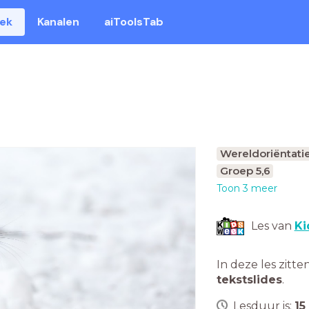
eek
Kanalen
aiToolsTab
Wereldoriëntati
Groep 5,6
Toon 3 meer
Les van
Ki
In deze les zitte
tekstslides
.
Lesduur is:
15