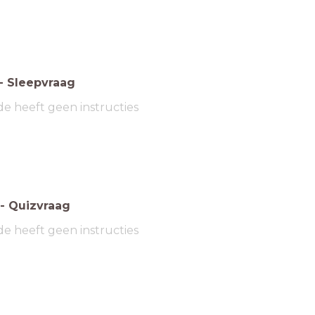
-
Sleepvraag
de heeft geen instructies
-
Quizvraag
de heeft geen instructies