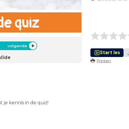
de quiz
volgende
Start les
slide
Printen
 je kennis in de quiz!