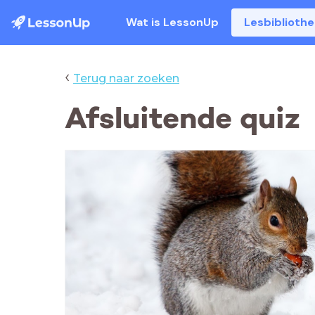
Wat is LessonUp
Lesbiblioth
‹
Terug naar zoeken
Afsluitende quiz