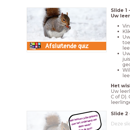
Slide
1
Uw lee
Vin
Kli
Uw
toe
Afsluitende quiz
lee
Uw 
jui
ged
Wil
lee
Het wis
Uw leerl
C of D)
leerlin
Slide
2
Wat hebben jullie geleerd
over het onderwerp van
Deze sli
deze week?
Doe de quiz!