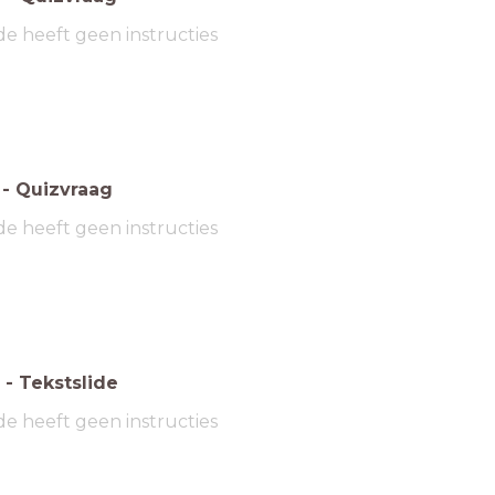
de heeft geen instructies
-
Quizvraag
de heeft geen instructies
-
Tekstslide
de heeft geen instructies