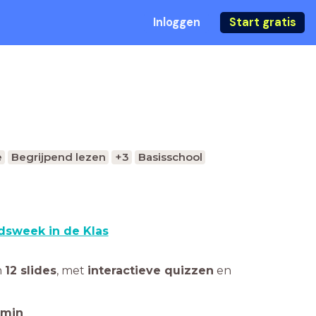
Inloggen
Start gratis
e
Begrijpend lezen
+3
Basisschool
dsweek in de Klas
n
12 slides
,
met
interactieve quizzen
en
min