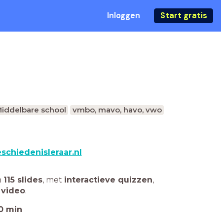
Inloggen
Start gratis
iddelbare school
vmbo, mavo, havo, vwo
schiedenisleraar.nl
n
115 slides
,
met
interactieve quizzen
,
 video
.
0
min