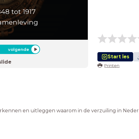
48 tot 1917
samenleving
volgende
Start les
slide
Printen
erkennen en uitleggen waarom in de verzuiling in Nede