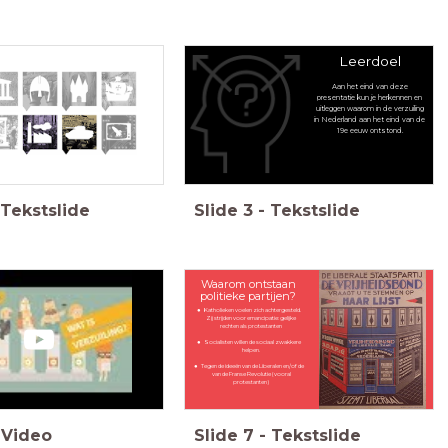
Leerdoel
Aan het eind van deze
presentatie kun je herkennen en
uitleggen waarom in de verzuiling
in Nederland aan het eind van de
19e eeuw ontstond.
Tekstslide
Slide
3
-
Tekstslide
Waarom ontstaan
politieke partijen?
Katholieken voelen zich achtergesteld.
Zij strijden voor emancipatie: gelijke
rechten als protestanten
Socialisten willen de sociaal zwakkere
helpen.
Tegen de ideeën van de Liberalen en/of de
van de Franse Revolutie (vooral
protestanten)
Video
Slide
7
-
Tekstslide