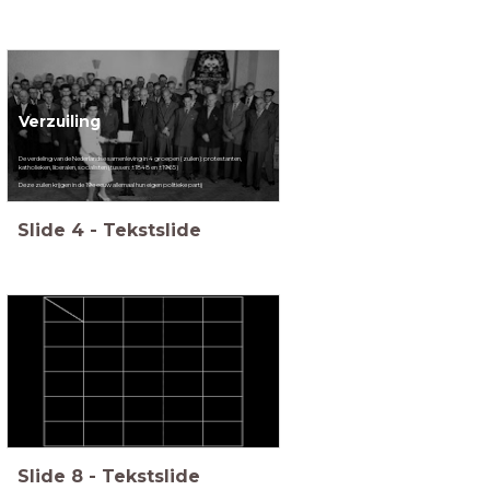
Verzuiling
De verdeling van de Nederlandse samenleving in 4 groepen (zuilen): protestanten,
katholieken, liberalen, socialisten (tussen: ±1848 en ±1965)
Deze zuilen krijgen in de 19e eeuw allemaal hun eigen politieke partij
Slide
4
-
Tekstslide
Slide
8
-
Tekstslide