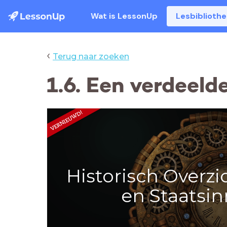
Wat is LessonUp
Lesbiblioth
‹
Terug naar zoeken
1.6. Een verdeel
Historisch Overzi
en Staatsin