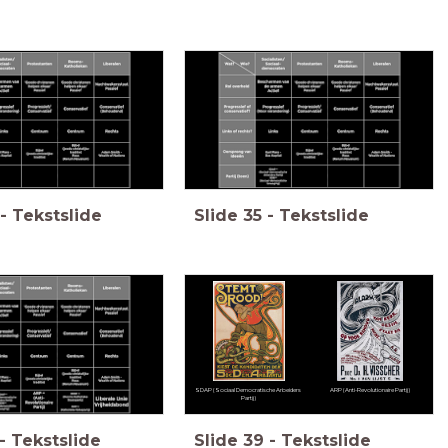
-
Tekstslide
Slide
35
-
Tekstslide
SDAP (Sociaal Democratische Arbeiders
ARP (Anti-Revolutionaire Partij)
Partij)
-
Tekstslide
Slide
39
-
Tekstslide