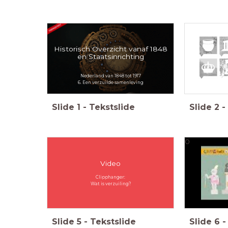
Historisch Overzicht vanaf 1848
en Staatsinrichting
Nederland van 1848 tot 1917
6. Een verzuilde samenleving
Slide
1
-
Tekstslide
Slide
2
-
0
Video
Clipphanger:
Wat is verzuiling?
Slide
5
-
Tekstslide
Slide
6
-