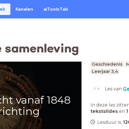
eek
Kanalen
aiToolsTab
de samenleving
Geschiedenis
M
Leerjaar 3,4
Les van
Ge
cht vanaf 1848
In deze les zitte
richting
tekstslides
en
1
Lesduur is:
12