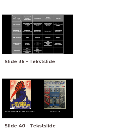
Slide
36
-
Tekstslide
RKSP (Rooms-Katholieke Staatspartij)
Vrijheidsbond
Slide
40
-
Tekstslide