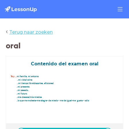
‹
Terug naar zoeken
oral
Contenido del examen oral
Yo y
.
..
mi familia, mi entorno
..mi vida/rutina
..mi tiempo libre(deportes, aficiones)
..mi presente.
..mi pasado.
..mi futuro.
..mis deseos/mis miedos
..lo que me molesta-me alegra- da miedo - me da igual-me gusta - odio