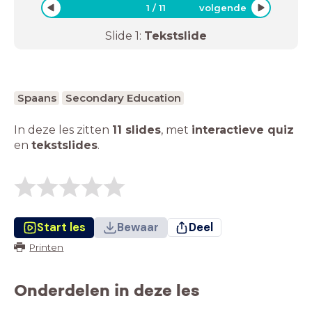
1
/
11
volgende
Slide
1
:
Tekstslide
Spaans
Secondary Education
In deze les zitten
11 slides
,
met
interactieve quiz
en
tekstslides
.
Start les
Bewaar
Deel
Printen
Onderdelen in deze les