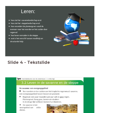
Leren:
hoe ziet het savannelandschap eruit
hoe ziet het steppelandschap eruit
hoe verandert de plantengroei vanaf de
evenaar naar het noorden en het zuiden door
regenval
hoe leven nomaden in de steppe
wat is het verschil tussen noodhulp en
structurele hulp
Slide
4
-
Tekstslide