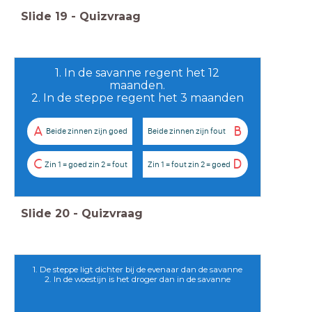
Slide
19
-
Quizvraag
1. In de savanne regent het 12
maanden.
2. In de steppe regent het 3 maanden
A
B
Beide zinnen zijn goed
Beide zinnen zijn fout
C
D
Zin 1 = goed zin 2 = fout
Zin 1 = fout zin 2 = goed
Slide
20
-
Quizvraag
1. De steppe ligt dichter bij de evenaar dan de savanne
2. In de woestijn is het droger dan in de savanne