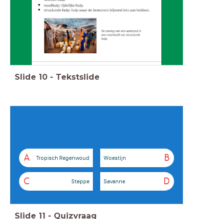
Slide
10
-
Tekstslide
A
B
Tropisch Regenwoud
Woestijn
C
D
Steppe
Savanne
Slide
11
-
Quizvraag