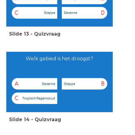
C
D
Steppe
Savanne
Slide
13
-
Quizvraag
Welk gebied is het droogst?
A
B
Savanne
Steppe
C
Tropisch Regenwoud
Slide
14
-
Quizvraag