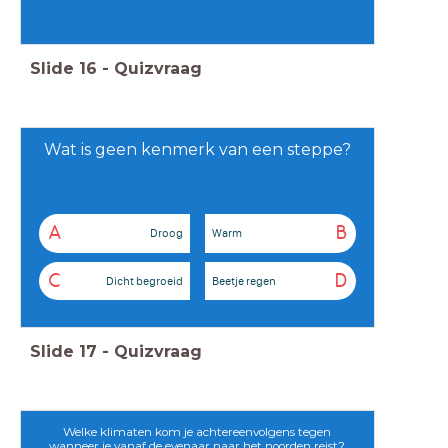
Slide
16
-
Quizvraag
Wat is geen kenmerk van een steppe?
A
B
Droog
Warm
C
D
Dicht begroeid
Beetje regen
Slide
17
-
Quizvraag
Welke klimaten kom je achtereenvolgens tegen
wanneer je vanaf de evenaar naar het noorden reist?