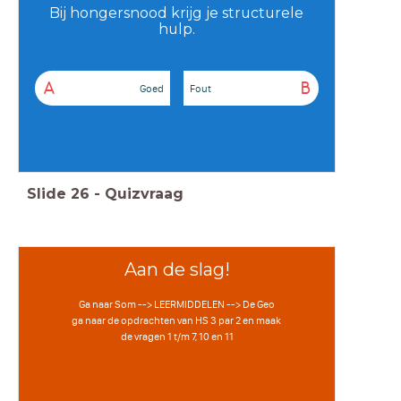
Bij hongersnood krijg je structurele
hulp.
A
B
Goed
Fout
Slide
26
-
Quizvraag
Aan de slag!
Ga naar Som --> LEERMIDDELEN --> De Geo
ga naar de opdrachten van HS 3 par 2 en maak
de vragen 1 t/m 7, 10 en 11