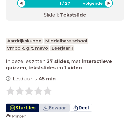
1
/
27
volgende
Slide
1
:
Tekstslide
Aardrijkskunde
Middelbare school
vmbo k, g, t, mavo
Leerjaar 1
In deze les zitten
27 slides
,
met
interactieve
quizzen
,
tekstslides
en
1 video
.
Lesduur is:
45
min
Start les
Bewaar
Deel
Printen