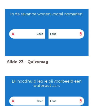
In de savanne wonen vooral nomaden.
A
B
Goed
Fout
Slide
23
-
Quizvraag
Bij noodhulp leg je bij voorbeeld een
waterput aan.
A
B
Goed
Fout