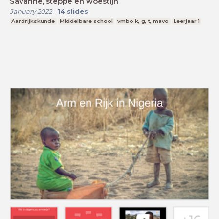
Savanne, steppe en woestijn
January 2022
-
14
slides
Aardrijkskunde
Middelbare school
vmbo k, g, t, mavo
Leerjaar 1