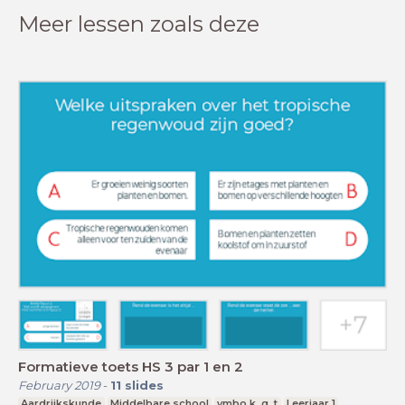
Meer lessen zoals deze
Formatieve toets HS 3 par 1 en 2
February 2019
-
11
slides
Aardrijkskunde
Middelbare school
vmbo k, g, t
Leerjaar 1