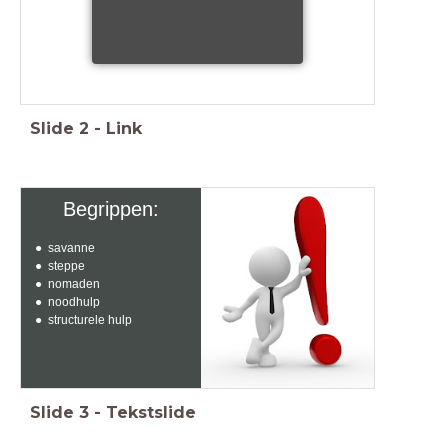
Slide
2
-
Link
Begrippen:
savanne
steppe
nomaden
noodhulp
structurele hulp
Slide
3
-
Tekstslide