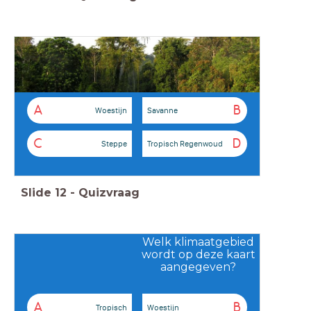
A
B
Woestijn
Savanne
C
D
Steppe
Tropisch Regenwoud
Slide
12
-
Quizvraag
Welk klimaatgebied
wordt op deze kaart
aangegeven?
A
B
Tropisch
Woestijn