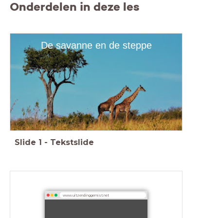
Onderdelen in deze les
De savanne en de steppe
Slide
1
-
Tekstslide
www.uitzendinggemist.net