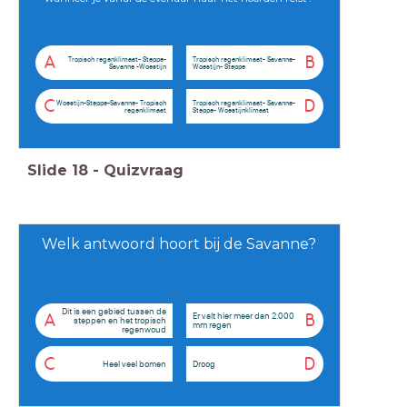
A
B
Tropisch regenklimaat- Steppe-
Tropisch regenklimaat- Savanne-
Savanne -Woestijn
Woestijn- Steppe
C
D
Woestijn-Steppe-Savanne- Tropisch
Tropisch regenklimaat- Savanne-
regenklimaat
Steppe- Woestijnklimaat
Slide
18
-
Quizvraag
Welk antwoord hoort bij de Savanne?
Dit is een gebied tussen de
Er valt hier meer dan 2.000
A
B
steppen en het tropisch
mm regen
regenwoud
C
D
Heel veel bomen
Droog