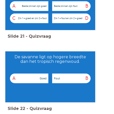
A
B
Beide zinnen zijn goed
Beide zinnen zijn fout
C
D
Zin 1 = goed en zin 2 = fout
Zin 1 = fout en zin 2 = goed
Slide
21
-
Quizvraag
De savanne ligt op hogere breedte
dan het tropisch regenwoud.
A
B
Goed
Fout
Slide
22
-
Quizvraag