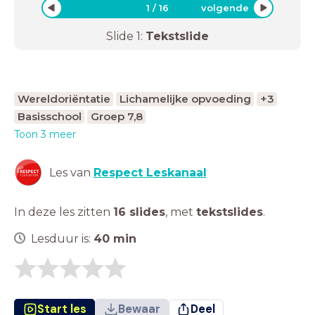
1
/
16
volgende
Slide
1
:
Tekstslide
Wereldoriëntatie
Lichamelijke opvoeding
+3
Basisschool
Groep 7,8
Toon 3 meer
Les van
Respect Leskanaal
In deze les zitten
16 slides
,
met
tekstslides
.
Lesduur is:
40
min
Start les
Bewaar
Deel