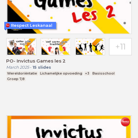
Respect Leskanaal
PO- Invictus Games les 2
March 2025
-
15
slides
Wereldoriëntatie
Lichamelijke opvoeding
+3
Basisschool
Groep 7,8