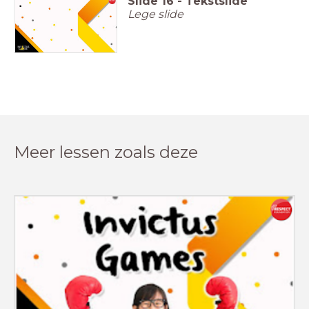
Slide
16
-
Tekstslide
Lege slide
Meer lessen zoals deze