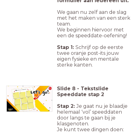
formulier aan iedereen uit.
We gaan nu zelf aan de slag
met het maken van een sterk
team.
We beginnen hiervoor met
een de speeddate-oefening!
Stap 1:
Schrijf op de eerste
twee oranje post-its jouw
eigen fysieke en mentale
sterke kanten.
Slide
8
-
Tekstslide
Speeddate stap 2
Stap 2:
Je gaat nu je blaadje
helemaal ‘vol’ speeddaten
door langs te gaan bij je
klasgenoten.
Je kunt twee dingen doen: