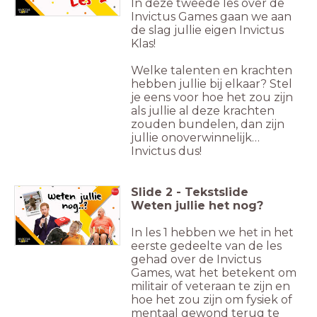
In deze tweede les over de
Invictus Games gaan we aan
de slag jullie eigen Invictus
Klas!
Welke talenten en krachten
hebben jullie bij elkaar? Stel
je eens voor hoe het zou zijn
als jullie al deze krachten
zouden bundelen, dan zijn
jullie onoverwinnelijk…
Invictus dus!
Slide
2
-
Tekstslide
Weten jullie het nog?
In les 1 hebben we het in het
eerste gedeelte van de les
gehad over de Invictus
Games, wat het betekent om
militair of veteraan te zijn en
hoe het zou zijn om fysiek of
mentaal gewond terug te