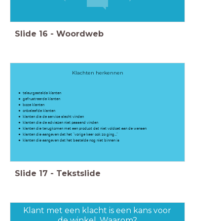
Slide
16
-
Woordweb
Klachten herkennen
teleurgestelde klanten
gefrustreerde klanten
boze klanten
onbeleefde klanten
klanten die de service slecht vinden
klanten die de adviezen niet passend vinden
klanten die terugkomen met een product dat niet voldoet aan de wensen
klanten die aangeven dat het “vorige keer ook zo ging…”
klanten die aangeven dat het bestelde nog niet binnen is
Slide
17
-
Tekstslide
Klant met een klacht is een kans voor
de winkel. Waarom?