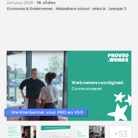
January 2026
-
18
slides
Economie & Ondernemen
Middelbare school
vmbo b
Leerjaar 3
WerkVerkenner voor PRO en VSO