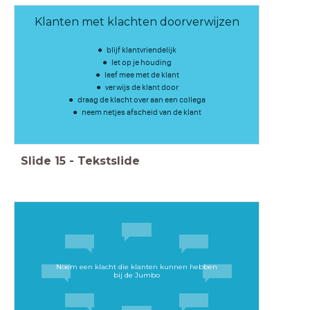
Klanten met klachten doorverwijzen
blijf klantvriendelijk
let op je houding
leef mee met de klant
verwijs de klant door
draag de klacht over aan een collega
neem netjes afscheid van de klant
Slide
15
-
Tekstslide
Noem een klacht die klanten kunnen hebben
bij de Jumbo