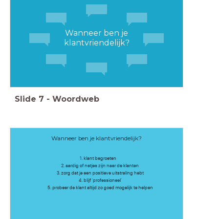
Wanneer ben je
klantvriendelijk?
Slide
7
-
Woordweb
Wanneer ben je klantvriendelijk?
klant begroeten
2. aardig of netjes zijn naar de klanten
3. zorg dat je een positieve uitstraling hebt
4. blijf 'professioneel'
5. probeer de klant altijd zo goed mogelijk te helpen