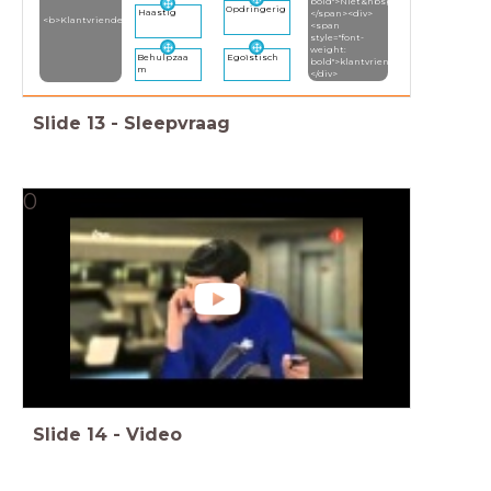
bold">Niet&nbsp;
Opdringerig
Haastig
</span><div>
<b>Klantvriendelijk</b>
<span
style="font-
weight:
Egoïstisch
Behulpzaa
bold">klantvriendelijk</span>
m
</div>
Slide
13
-
Sleepvraag
0
Slide
14
-
Video