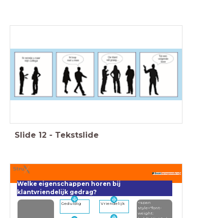
Slide
12
-
Tekstslide
Welke eigenschappen horen bij
klantvriendelijk gedrag?
<span
Geduldig
Vriendelijk
style="font-
weight: