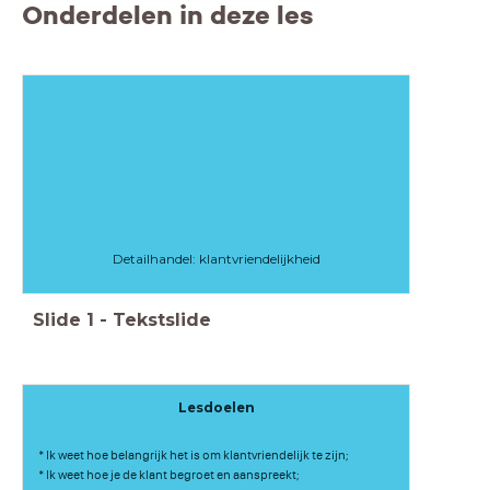
Onderdelen in deze les
Detailhandel: klantvriendelijkheid
Slide
1
-
Tekstslide
Lesdoelen
* Ik weet hoe belangrijk het is om klantvriendelijk te zijn;
* Ik weet hoe je de klant begroet en aanspreekt;