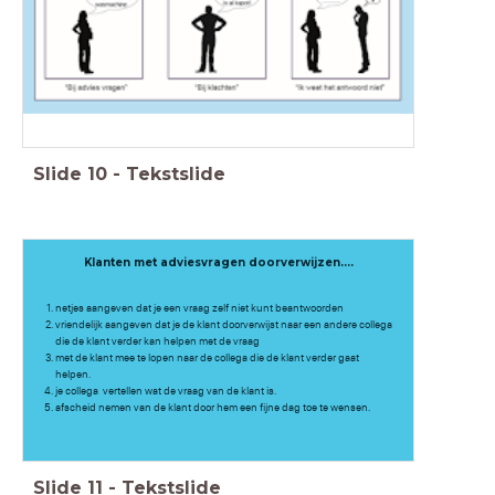
Slide
10
-
Tekstslide
Klanten met adviesvragen doorverwijzen....
netjes aangeven dat je een vraag zelf niet kunt beantwoorden
vriendelijk aangeven dat je de klant doorverwijst naar een andere collega
die de klant verder kan helpen met de vraag
met de klant mee te lopen naar de collega die de klant verder gaat
helpen.
je collega vertellen wat de vraag van de klant is.
afscheid nemen van de klant door hem een fijne dag toe te wensen.
Slide
11
-
Tekstslide