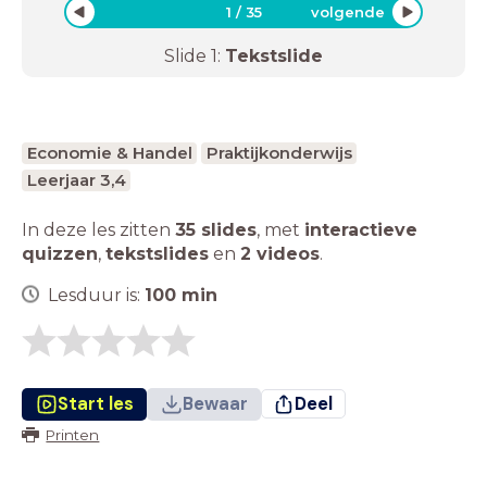
1
/
35
volgende
Slide
1
:
Tekstslide
Economie & Handel
Praktijkonderwijs
Leerjaar 3,4
In deze les zitten
35 slides
,
met
interactieve
quizzen
,
tekstslides
en
2 videos
.
Lesduur is:
100
min
Start les
Bewaar
Deel
Printen