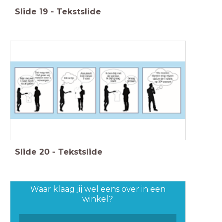
Slide
19
-
Tekstslide
Slide
20
-
Tekstslide
Waar klaag jij wel eens over in een
winkel?