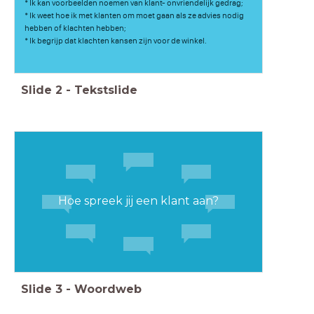
* Ik kan voorbeelden noemen van klant- onvriendelijk gedrag;
* Ik weet hoe ik met klanten om moet gaan als ze advies nodig
hebben of klachten hebben;
* Ik begrijp dat klachten kansen zijn voor de winkel.
Hoe je de klant kan helpen.
Slide
2
-
Tekstslide
Hoe spreek jij een klant aan?
Slide
3
-
Woordweb