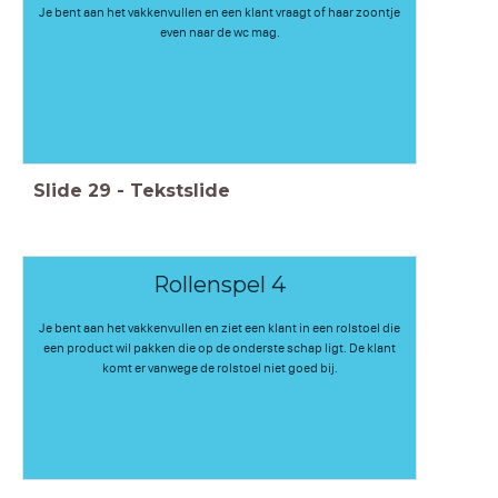
Je bent aan het vakkenvullen en een klant vraagt of haar zoontje
even naar de wc mag.
Slide
29
-
Tekstslide
Rollenspel 4
Je bent aan het vakkenvullen en ziet een klant in een rolstoel die
een product wil pakken die op de onderste schap ligt. De klant
komt er vanwege de rolstoel niet goed bij.