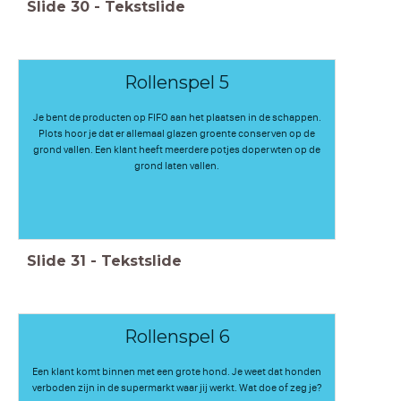
Slide
30
-
Tekstslide
Rollenspel 5
Je bent de producten op FIFO aan het plaatsen in de schappen.
Plots hoor je dat er allemaal glazen groente conserven op de
grond vallen. Een klant heeft meerdere potjes doperwten op de
grond laten vallen.
Slide
31
-
Tekstslide
Rollenspel 6
Een klant komt binnen met een grote hond. Je weet dat honden
verboden zijn in de supermarkt waar jij werkt. Wat doe of zeg je?