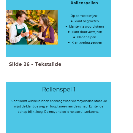
Rollenspellen
Op correcte wijze:
klant begroeten
klanten te woord staan
klant doorverwijzen
Klant helpen
Klant gedag zeggen
Slide
26
-
Tekstslide
Rollenspel 1
Klant komt winkel binnen en vraagt waar de mayonaise staat. Je
wijst de klant de weg en loopt mee naar de schap. Echter de
schap blijkt leeg. De mayonaise is helaas uitverkocht.