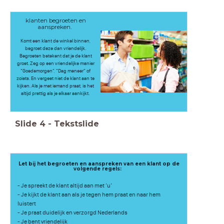
klanten begroeten en
aanspreken.
Komt een klant de winkel binnen,
begroet deze dan vriendelijk.
Begroeten betekent dat je de klant
groet. Zeg op een vriendelijke manier
“Goedemorgen”, “Dag meneer” of
zoiets. En vergeet niet de klant aan te
kijken. Als je met iemand praat, is het
altijd prettig als je elkaar aankijkt.
Slide
4
-
Tekstslide
Let bij het begroeten en aanspreken van een klant op de
volgende regels:
- Je spreekt de klant altijd aan met ‘u’
- Je kijkt de klant aan als je tegen hem praat en naar hem
luistert
- Je praat duidelijk en verzorgd Nederlands
- Je bent vriendelijk