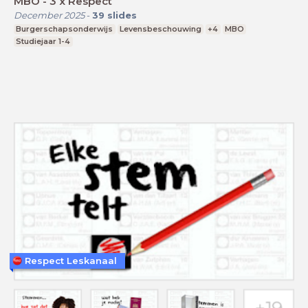
MBO - 3 x Respect
December 2025
-
39
slides
Burgerschapsonderwijs
Levensbeschouwing
+4
MBO
Studiejaar 1-4
Respect Leskanaal