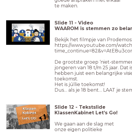
goede afspraken met elkaar
te maken.
Slide
11
-
Video
WAAROM is stemmen zo belan
Bekijk het filmpje van Prodemos
https://www.youtube.com/watch
time_continue=82&v=AtE8u3c
De grootste groep ‘niet-stemmers’
jongeren van 18 t/m 25 jaar. Dat
hebben juist een belangrijke visie
toekomst.
Het is júllie toekomst!
Dus… als je 18 bent… LAAT je ste
Slide
12
-
Tekstslide
KlassenKabinet Let’s Go!
We gaan aan de slag met
onze eigen politieke