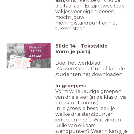
aan, omcirkelt ze of klikt ze
digitaal aan. Er zijn twee lege
vakjes voor eigen ideeën,
mocht jouw
mening/standpunt er niet
tussen staan..
Slide
14
-
Tekstslide
Vorm je partij
Deel het werkblad
‘KlassenKabinet’ uit of laat de
studenten het downloaden.
In groepjes:
Vorm willekeurige groepen
van drie á vier (in de klas of via
break-out rooms.)
In je groepje bespreek je
welke drie standpunten
iedereen heeft. Wat vinden
jullie van elkaars
standpunten? Waarin kan jij je