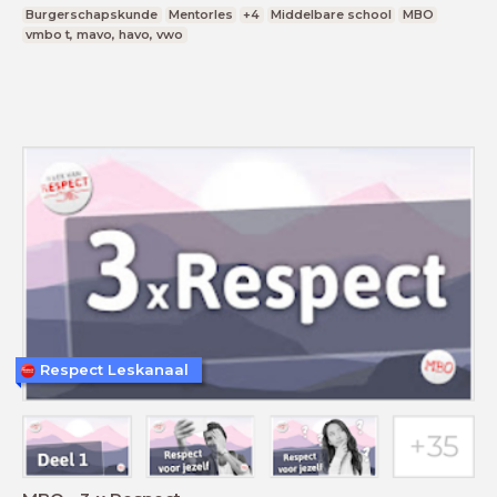
Burgerschapskunde
Mentorles
+4
Middelbare school
MBO
vmbo t, mavo, havo, vwo
Respect Leskanaal