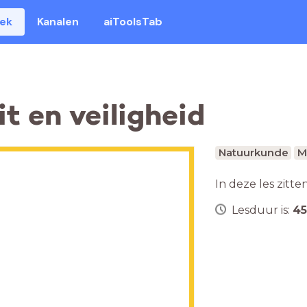
eek
Kanalen
aiToolsTab
it en veiligheid
Natuurkunde
M
In deze les zitte
Lesduur is:
45