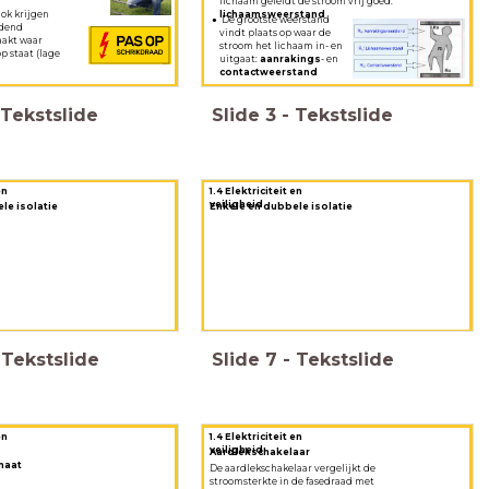
lichaam geleidt de stroom vrij goed:
hok krijgen
lichaamsweerstand
De grootste weerstand
idend
vindt plaats op waar de
aakt waar
stroom het lichaam in- en
p staat (lage
uitgaat:
aanrakings
- en
contactweerstand
Tekstslide
Slide
3
-
Tekstslide
en
1.4 Elektriciteit en
veiligheid
le isolatie
Enkele en dubbele isolatie
Tekstslide
Slide
7
-
Tekstslide
en
1.4 Elektriciteit en
veiligheid
Aardlekschakelaar
maat
De aardlekschakelaar vergelijkt de
stroomsterkte in de fasedraad met