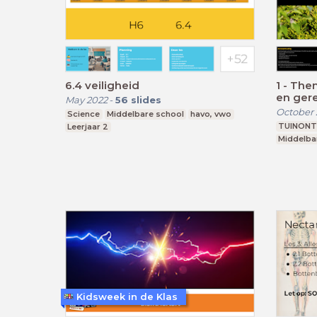
6.4 veiligheid
1 - The
en gere
May 2022
-
56
slides
omgaan
October 
Science
Middelbare school
havo, vwo
machin
TUINONT
Leerjaar 2
Middelba
Kidsweek in de Klas