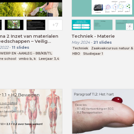
ma 2 Inzet van materialen
Techniek - Materie
edschappen – Veilig
May 2024
-
21
slides
 met gereedschap en
2022
-
11
slides
Techniek
Zaakvakcursus natuur & 
es
WERP EN -AANLEG - BB/KB/TL
HBO
Studiejaar 1
re school
vmbo b, k
Leerjaar 3,4