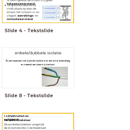
lichaam geleidt de stroom vrij goed:
lichaamsweerstand
De grootste weerstand
vindt plaats op waar de
stroom het lichaam in- en
uitgaat:
aanrakings
- en
contactweerstand
Slide
4
-
Tekstslide
enkele/dubbele isolatie
Bij een apparaat met dubbele isolatie is er een extra isolatielaag
en meestal een plastic buitenkant.
Slide
8
-
Tekstslide
1.4 Elektriciteit en
veiligheid
Aardlekschakelaar
De aardlekschakelaar vergelijkt
de stroomsterkte in de fasedraad