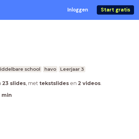
Inloggen
Start gratis
iddelbare school
havo
Leerjaar 3
n
23 slides
,
met
tekstslides
en
2 videos
.
min