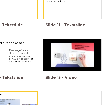
die van de nuldraad.
-
Tekstslide
Slide
11
-
Tekstslide
dlekschakelaar
Deze vergelijkt de
stroom tussen de fase
en nul. Is deze groter
dan 30 mA, dan springt
de aardlekschakelaar.
-
Tekstslide
Slide
15
-
Video
en