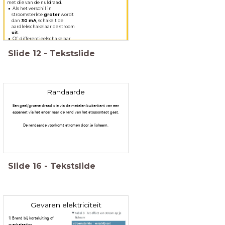
met die van de nuldraad.
Als het verschil in
stroomsterkte
groter
wordt
dan
30 mA
, schakelt de
aardlekschakelaar de stroom
uit
.
Of: differentieelschakelaar
Slide
12
-
Tekstslide
Randaarde
Een geel/groene draad die via de metalen buitenkant van een
apparaat via het snoer naar de rand van het stopcontact gaat.
De randaarde voorkomt stromen door je lichaam.
Slide
16
-
Tekstslide
Gevaren elektriciteit
1) Brand bij kortsluiting of
overbelasting.