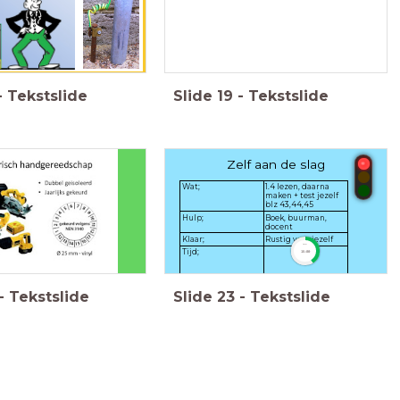
-
Tekstslide
Slide
19
-
Tekstslide
Zelf aan de slag
Wat;
1.4 lezen, daarna
maken + test jezelf
blz 43,44,45
Hulp;
Boek, buurman,
docent
Klaar;
Rustig voor jezelf
timer
Tijd;
15:00
-
Tekstslide
Slide
23
-
Tekstslide