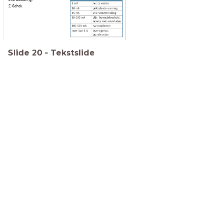
2) Schok.
Slide
20
-
Tekstslide