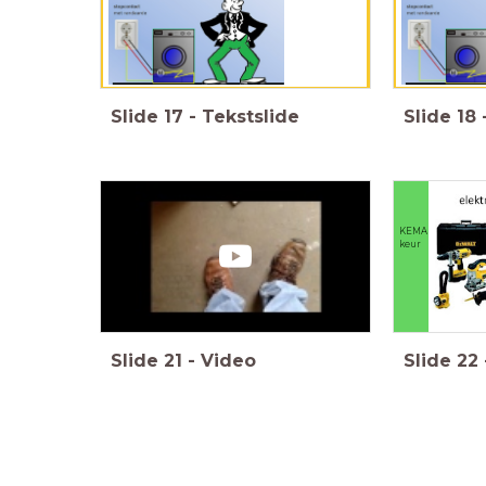
Slide
17
-
Tekstslide
Slide
18
KEMA
keur
Slide
21
-
Video
Slide
22