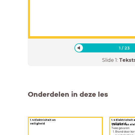
1
/
23
Slide
1
:
Tekst
Onderdelen in deze les
1.4 Elektriciteit en
1.4 Elektriciteit 
veiligheid
veiligheid
Gevaren van elek
Twee gevaren
Brand door kor